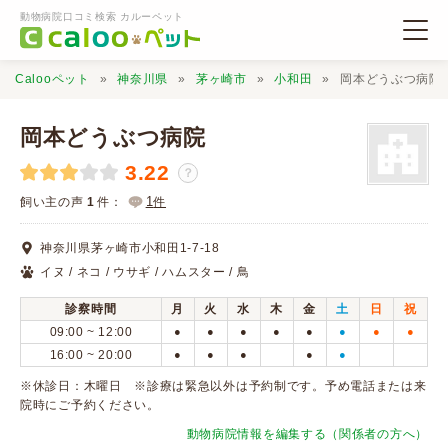
動物病院口コミ検索 カルーペット
Calooペット
神奈川県
茅ヶ崎市
小和田
岡本どうぶつ病院
岡本どうぶつ病院
3.22
？
動物病院検索
1
飼い主の声
1
件：
件
神奈川県茅ヶ崎市小和田1-7-18
口コミ検索
イヌ / ネコ / ウサギ / ハムスター / 鳥
診察時間
月
火
水
木
金
土
日
祝
Calooペットとは？
09:00 ~ 12:00
●
●
●
●
●
●
●
●
16:00 ~ 20:00
●
●
●
●
●
口コミ投稿
※休診日：木曜日 ※診療は緊急以外は予約制です。予め電話または来
院時にご予約ください。
動物病院情報を編集する（関係者の方へ）