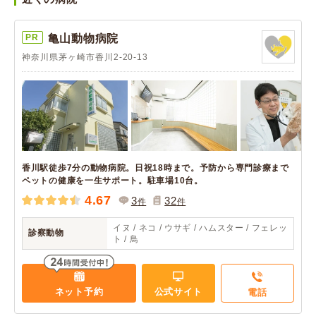
PR
亀山動物病院
神奈川県茅ヶ崎市香川2-20-13
香川駅徒歩7分の動物病院。日祝18時まで。予防から専門診療まで
ペットの健康を一生サポート。駐車場10台。
4.67
3
32
件
件
イヌ / ネコ / ウサギ / ハムスター / フェレッ
診察動物
ト / 鳥
ネット予約
公式サイト
電話