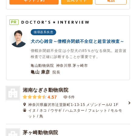
電話
PR
循環器系疾患
犬の心雑音～僧帽弁閉鎖不全症と超音波検査～
僧帽弁閉鎖不全症は小型犬の85％がなる病気。超音波
検査で正確に診断することが重要です。
亀山動物病院 神奈川県 茅ヶ崎市
亀山 康彦
院長
湘南なぎさ動物病院
4.57
6件
神奈川県藤沢市辻堂新町1-13-15 メゾンドールU 1F
イヌ / ネコ / ウサギ / ハムスター / フェレット / モルモ
ット / 鳥
茅ヶ崎動物病院