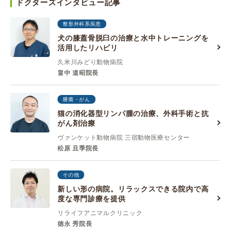
ドクターズインタビュー記事
整形外科系疾患
犬の膝蓋骨脱臼の治療と水中トレーニングを
活用したリハビリ
久米川みどり動物病院
畠中 道昭院長
腫瘍・がん
猫の消化器型リンパ腫の治療、外科手術と抗
がん剤治療
ヴァンケット動物病院 三宿動物医療センター
松原 且季院長
その他
新しい形の病院。リラックスできる院内で高
度な専門診療を提供
リライフアニマルクリニック
徳永 秀院長