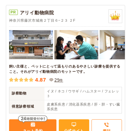
PR
アリイ動物病院
神奈川県藤沢市城南２丁目６−２３ ２F
飼い主様と、ペットにとって温もりのあるやさしい診療を提供する
こと。それがアリイ動物病院のモットーです。
4.87
29
件
イヌ / ネコ / ウサギ / ハムスター / フェレッ
診察動物
ト
皮膚系疾患 / 消化器系疾患 / 肝・胆・すい臓
得意診察領域
系疾患
ネット予約
公式サイト