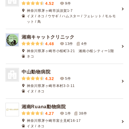
4.52
9件
神奈川県茅ヶ崎市浜須賀1-7
イヌ / ネコ / ウサギ / ハムスター / フェレット / モルモ
ット / 鳥
湘南キャットクリニック
4.48
13件
4
件
神奈川県茅ヶ崎市小桜町3-21 湘南小桜シティー1階
ネコ
中山動物病院
4.32
5件
神奈川県茅ヶ崎市本村3-3-11
イヌ / ネコ
湘南Ruana動物病院
4.27
1件
38
件
神奈川県茅ケ崎市富士見町16-17
イヌ / ネコ