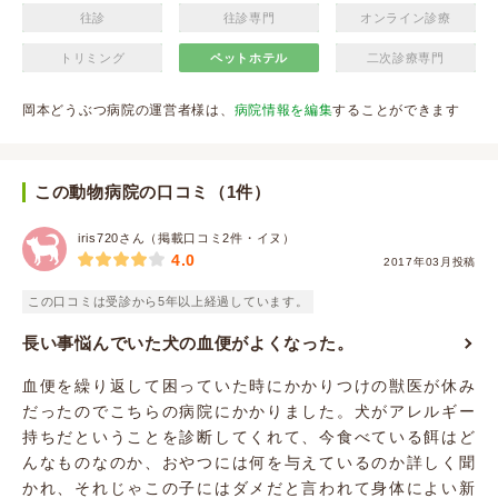
往診
往診専門
オンライン診療
トリミング
ペットホテル
二次診療専門
岡本どうぶつ病院の運営者様は、
病院情報を編集
することができます
この動物病院の口コミ（1件）
iris720さん（掲載口コミ2件・イヌ）
4.0
2017年03月投稿
この口コミは受診から5年以上経過しています。
長い事悩んでいた犬の血便がよくなった。
血便を繰り返して困っていた時にかかりつけの獣医が休み
だったのでこちらの病院にかかりました。犬がアレルギー
持ちだということを診断してくれて、今食べている餌はど
んなものなのか、おやつには何を与えているのか詳しく聞
かれ、それじゃこの子にはダメだと言われて身体によい新