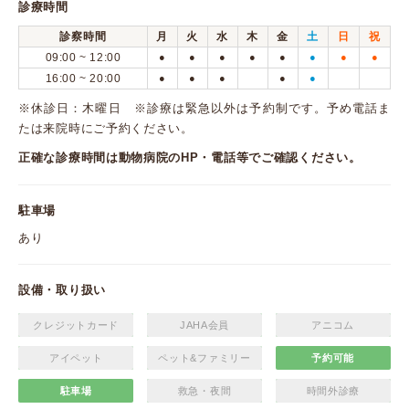
診療時間
診察時間
月
火
水
木
金
土
日
祝
09:00 ~ 12:00
●
●
●
●
●
●
●
●
16:00 ~ 20:00
●
●
●
●
●
※休診日：木曜日 ※診療は緊急以外は予約制です。予め電話ま
たは来院時にご予約ください。
正確な診療時間は動物病院のHP・電話等でご確認ください。
駐車場
あり
設備・取り扱い
クレジットカード
JAHA会員
アニコム
アイペット
ペット&ファミリー
予約可能
駐車場
救急・夜間
時間外診療