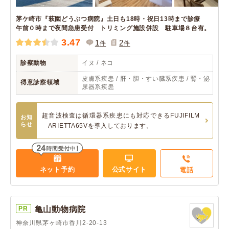
茅ケ崎市『萩園どうぶつ病院』土日も18時・祝日13時まで診療
午前０時まで夜間急患受付 トリミング施設併設 駐車場８台有。
3.47
1
2
件
件
診察動物
イヌ / ネコ
皮膚系疾患 / 肝・胆・すい臓系疾患 / 腎・泌
得意診察領域
尿器系疾患
超音波検査は循環器系疾患にも対応できるFUJIFILM
お知
らせ
ARIETTA65Vを導入しております。
ネット予約
公式サイト
電話
PR
亀山動物病院
神奈川県茅ヶ崎市香川2-20-13