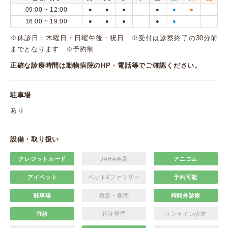
09:00 ~ 12:00
●
●
●
●
●
●
16:00 ~ 19:00
●
●
●
●
●
※休診日：木曜日・日曜午後・祝日 ※受付は診察終了の30分前
までとなります ※予約制
正確な診療時間は動物病院のHP・電話等でご確認ください。
駐車場
あり
設備・取り扱い
クレジットカード
JAHA会員
アニコム
アイペット
ペット&ファミリー
予約可能
駐車場
救急・夜間
時間外診療
往診
往診専門
オンライン診療