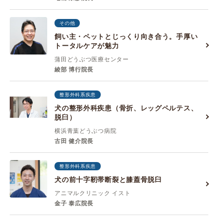
その他
飼い主・ペットとじっくり向き合う。手厚い
トータルケアが魅力
蒲田どうぶつ医療センター
綾部 博行院長
整形外科系疾患
犬の整形外科疾患（骨折、レッグペルテス、
脱臼）
横浜青葉どうぶつ病院
古田 健介院長
整形外科系疾患
犬の前十字靭帯断裂と膝蓋骨脱臼
アニマルクリニック イスト
金子 泰広院長