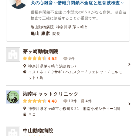
犬の心雑音～僧帽弁閉鎖不全症と超音波検査～
僧帽弁閉鎖不全症は小型犬の85％がなる病気。超音波
検査で正確に診断することが重要です。
亀山動物病院 神奈川県 茅ヶ崎市
亀山 康彦
院長
茅ヶ崎動物病院
4.52
9件
神奈川県茅ヶ崎市浜須賀1-7
イヌ / ネコ / ウサギ / ハムスター / フェレット / モルモ
ット / 鳥
湘南キャットクリニック
4.48
13件
4
件
神奈川県茅ヶ崎市小桜町3-21 湘南小桜シティー1階
ネコ
中山動物病院