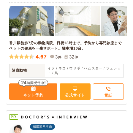
香川駅徒歩7分の動物病院。日祝18時まで。予防から専門診療まで
ペットの健康を一生サポート。駐車場10台。
4.67
3
32
件
件
イヌ / ネコ / ウサギ / ハムスター / フェレッ
診察動物
ト / 鳥
ネット予約
公式サイト
電話
PR
循環器系疾患