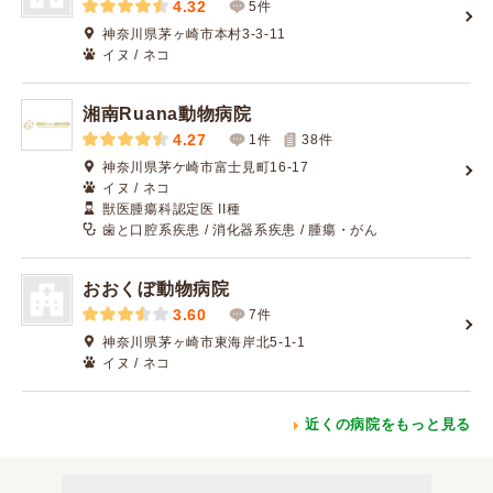
4.32
5件
神奈川県茅ヶ崎市本村3-3-11
イヌ / ネコ
湘南Ruana動物病院
4.27
1件
38
件
神奈川県茅ケ崎市富士見町16-17
イヌ / ネコ
獣医腫瘍科認定医 II種
歯と口腔系疾患 / 消化器系疾患 / 腫瘍・がん
おおくぼ動物病院
3.60
7件
神奈川県茅ヶ崎市東海岸北5-1-1
イヌ / ネコ
近くの病院をもっと見る