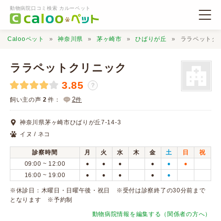
動物病院口コミ検索 カルーペット
Calooペット
神奈川県
茅ヶ崎市
ひばりが丘
ララペットク
ララペットクリニック
3.85
？
動物病院検索
2
飼い主の声
2
件：
件
神奈川県茅ヶ崎市ひばりが丘7-14-3
口コミ検索
イヌ / ネコ
診察時間
月
火
水
木
金
土
日
祝
Calooペットとは？
09:00 ~ 12:00
●
●
●
●
●
●
16:00 ~ 19:00
●
●
●
●
●
口コミ投稿
※休診日：木曜日・日曜午後・祝日 ※受付は診察終了の30分前まで
となります ※予約制
動物病院情報を編集する（関係者の方へ）