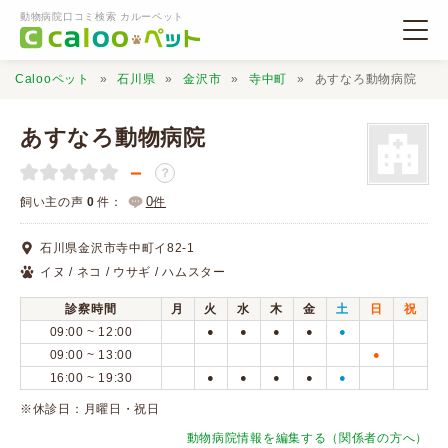
動物病院口コミ検索 カルーペット
Calooペット
石川県
金沢市
寺中町
あすなろ動物病院
あすなろ動物病院
－
？
動物病院検索
0
飼い主の声
0
件：
件
石川県金沢市寺中町イ82-1
口コミ検索
イヌ / ネコ / ウサギ / ハムスター
診察時間
月
火
水
木
金
土
日
祝
Calooペットとは？
09:00 ~ 12:00
●
●
●
●
●
09:00 ~ 13:00
●
16:00 ~ 19:30
●
●
●
●
●
口コミ投稿
※休診日：月曜日・祝日
動物病院情報を編集する（関係者の方へ）