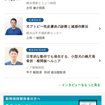
横浜青葉どうぶつ病院
古田 健介院長
皮膚系疾患
犬アトピー性皮膚炎の診断と減感作療法
横浜山手犬猫医療センター
上田 一徳院長
整形外科系疾患
日常的な動作でも発生する、小型犬の橈尺骨
骨折・椎間板ヘルニア
ノア動物病院
平子 毅院長
田村 雄治獣医長
インタビューをもっと見る