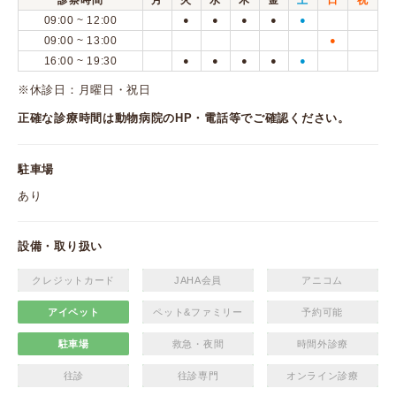
診察時間
月
火
水
木
金
土
日
祝
09:00 ~ 12:00
●
●
●
●
●
09:00 ~ 13:00
●
16:00 ~ 19:30
●
●
●
●
●
※休診日：月曜日・祝日
正確な診療時間は動物病院のHP・電話等でご確認ください。
駐車場
あり
設備・取り扱い
クレジットカード
JAHA会員
アニコム
アイペット
ペット&ファミリー
予約可能
駐車場
救急・夜間
時間外診療
往診
往診専門
オンライン診療