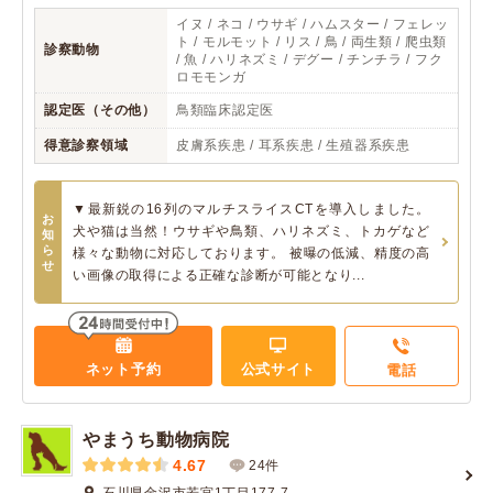
イヌ / ネコ / ウサギ / ハムスター / フェレッ
ト / モルモット / リス / 鳥 / 両生類 / 爬虫類
診察動物
/ 魚 / ハリネズミ / デグー / チンチラ / フク
ロモモンガ
認定医（その他）
鳥類臨床認定医
得意診察領域
皮膚系疾患 / 耳系疾患 / 生殖器系疾患
▼最新鋭の16列のマルチスライスCTを導入しました。
お
犬や猫は当然！ウサギや鳥類、ハリネズミ、トカゲなど
知
ら
様々な動物に対応しております。 被曝の低減、精度の高
せ
い画像の取得による正確な診断が可能となり...
ネット予約
公式サイト
電話
やまうち動物病院
4.67
24件