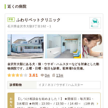
近くの病院
PR
ふわりペットクリニック
石川県金沢市大額3丁目162－1
金沢市大額にある犬・猫・ウサギ・ハムスターなどを対象とした動
物病院です。土曜・日曜・祝日も診察。駐車場5台完備。
3.61
0
13
件
件
診察動物
イヌ / ネコ / ウサギ / ハムスター
お
【しつけ相談会を始めました！】 ★開催日：毎月第1・
知
3水曜日 ★時間：13:00～ / 13:50～ / 14:40～ （1枠 約
ら