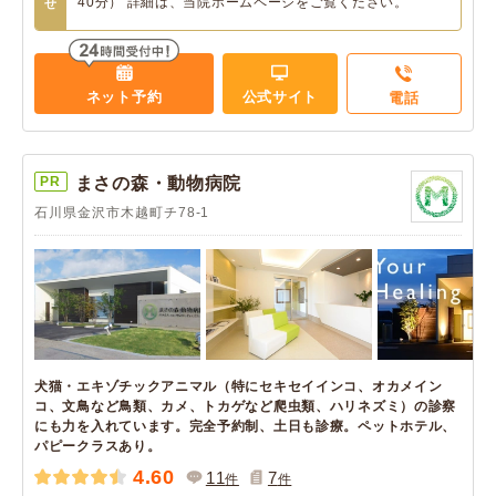
40分） 詳細は、当院ホームページをご覧ください。
せ
ネット予約
公式サイト
電話
PR
まさの森・動物病院
石川県金沢市木越町チ78-1
犬猫・エキゾチックアニマル（特にセキセイインコ、オカメイン
コ、文鳥など鳥類、カメ、トカゲなど爬虫類、ハリネズミ）の診察
にも力を入れています。完全予約制、土日も診療。ペットホテル、
パピークラスあり。
4.60
11
7
件
件