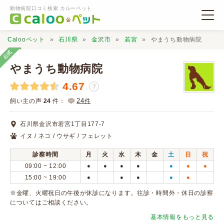
動物病院口コミ検索 カルーペット
Calooペット
石川県
金沢市
若宮
やまうち動物病院
公式
やまうち動物病院
4.67
？
動物病院検索
24
飼い主の声
24
件：
件
石川県金沢市若宮1丁目177-7
口コミ検索
イヌ / ネコ / ウサギ / フェレット
診察時間
月
火
水
木
金
土
日
祝
Calooペットとは？
09:00 ~ 12:00
●
●
●
●
●
●
●
15:00 ~ 19:00
●
●
●
●
●
口コミ投稿
※金曜、火曜祝日の午後が休診になります。往診・時間外・休日の診察
についてはご相談ください。
基本情報をもっと見る