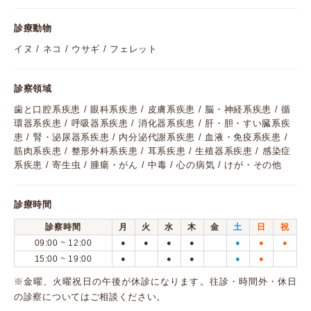
診療動物
イヌ / ネコ / ウサギ / フェレット
診察領域
歯と口腔系疾患 / 眼科系疾患 / 皮膚系疾患 / 脳・神経系疾患 / 循
環器系疾患 / 呼吸器系疾患 / 消化器系疾患 / 肝・胆・すい臓系疾
患 / 腎・泌尿器系疾患 / 内分泌代謝系疾患 / 血液・免疫系疾患 /
筋肉系疾患 / 整形外科系疾患 / 耳系疾患 / 生殖器系疾患 / 感染症
系疾患 / 寄生虫 / 腫瘍・がん / 中毒 / 心の病気 / けが・その他
診療時間
診察時間
月
火
水
木
金
土
日
祝
09:00 ~ 12:00
●
●
●
●
●
●
●
15:00 ~ 19:00
●
●
●
●
●
※金曜、火曜祝日の午後が休診になります。往診・時間外・休日
の診察についてはご相談ください。