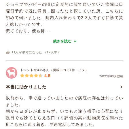
ショップでパピーの頃に定期的に診て頂いていた病院は日
曜日予約で既に満員…困ったなと探していた所、こちらに
初めて伺いました。院内入れ替わりで2-3人ですぐに診て貰
え嬉しかったです。
慌てており、便も持...
続きを読む
11
人が参考になった （
12
人中）
トメントサ435さん（掲載口コミ1件・イヌ）
4.5
2022年03月投稿
本当に助かりました
以前から、車で通っていましたので病院の存在は知ってい
ました。
朝からヨダレが止まらず、いつもと違う様子に心配になり
祝日でも診てもらえる口コミ評価の高い動物病院を調べた
所こちらに辿り着き、早速電話してみました。