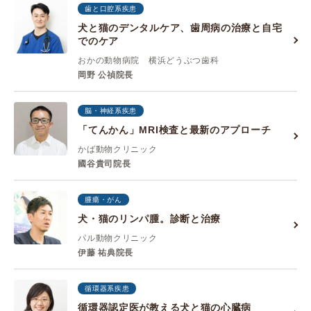
歯と口腔系疾患
犬と猫のデンタルケア、歯周病の治療と自宅
でのケア
おかの動物病院 横浜どうぶつ歯科
岡野 公禎院長
脳・神経系疾患
「てんかん」MRI検査と最新のアプローチ
かば動物クリニック
國谷貴司院長
腫瘍・がん
犬・猫のリンパ腫。診断と治療
パル動物クリニック
伊藤 祐典院長
循環器系疾患
循環器認定医が教える犬と猫の心臓病