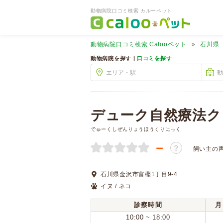
動物病院口コミ検索 カルーペット
動物病院口コミ検索
Calooペット
石川県
動物病院を探す |
口コミを探す
デューク自然療法ク
でゅーくしぜんりょうほうくりにっく
－
？
飼い主の
石川県金沢市富樫1丁目9-4
イヌ / ネコ
診察時間
月
10:00 ~ 18:00