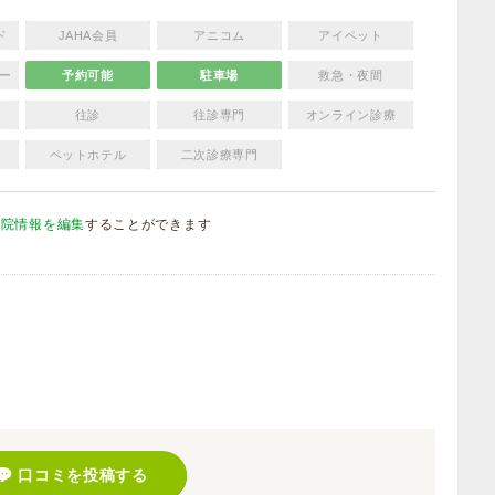
ド
JAHA会員
アニコム
アイペット
ー
予約可能
駐車場
救急・夜間
往診
往診専門
オンライン診療
ペットホテル
二次診療専門
病院情報を編集
することができます
）
口コミを投稿する