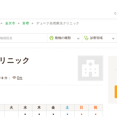
C
金沢市
富樫
デューク自然療法クリニック
リニック
0
声
0
件：
件
火
水
木
金
土
日
祝
●
●
●
●
●
●