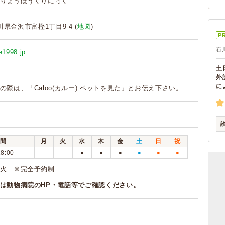
りょうほうくりにっく
 石川県金沢市富樫1丁目9-4 (
地図
)
P
石
e1998.jp
土
外
に
の際は、「Caloo(カルー) ペットを見た」とお伝え下さい。
間
月
火
水
木
金
土
日
祝
18:00
●
●
●
●
●
●
火 ※完全予約制
は動物病院のHP・電話等でご確認ください。