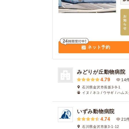
お
知
ら
せ
ネット予約
みどりが丘動物病院
4.79
14
石川県金沢市長坂3-9-1
イヌ / ネコ / ウサギ / ハム
いずみ動物病院
4.74
21
石川県金沢市泉3-1-12