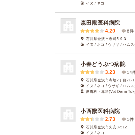
イヌ / ネコ
森田獣医科病院
4.20
8件
石川県金沢市寺町5-9-3
イヌ / ネコ / ウサギ / ハム
小春どうぶつ病院
3.23
14
石川県金沢市寺地2丁目21-1
イヌ / ネコ / ウサギ / ハム
皮膚科・耳科(Vet Derm Tok
小西獣医科病院
2.73
1件
石川県金沢市久安3-512
イヌ / ネコ