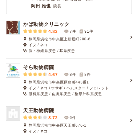
岡田 雅也
院長
かば動物クリニック
4.83
7件
91
件
静岡県浜松市中央区上新屋町200-6
イヌ / ネコ
脳・神経系疾患 / 耳系疾患
そら動物病院
4.67
8件
8
件
静岡県浜松市中央区原島町443番1
イヌ / ネコ / ウサギ / ハムスター / フェレット
眼科系疾患 / 皮膚系疾患 / 整形外科系疾患
天王動物病院
3.72
6件
静岡県浜松市中央区天王町676-1
イヌ / ネコ