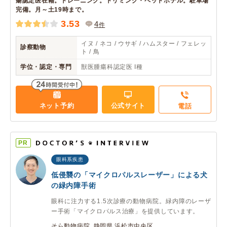
瘍認定医在籍。トレーニング。トリミング・ペットホテル。駐車場
完備。月～土19時まで。
3.53
4
件
イヌ / ネコ / ウサギ / ハムスター / フェレッ
診察動物
ト / 鳥
学位・認定・専門
獣医腫瘍科認定医 I種
ネット予約
公式サイト
電話
PR
眼科系疾患
低侵襲の「マイクロパルスレーザー」による犬
の緑内障手術
眼科に注力する1.5次診療の動物病院。緑内障のレーザ
ー手術「マイクロパルス治療」を提供しています。
そら動物病院 静岡県 浜松市中央区