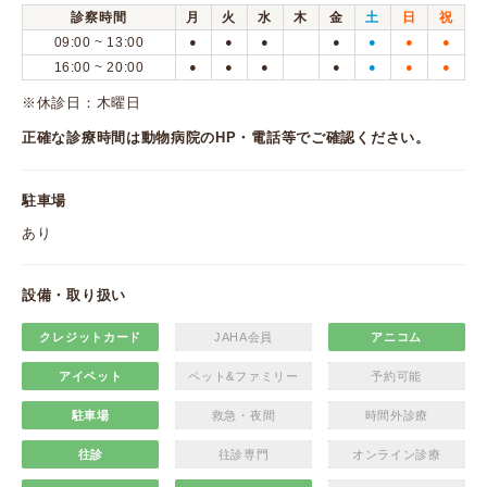
診察時間
月
火
水
木
金
土
日
祝
09:00 ~ 13:00
●
●
●
●
●
●
●
16:00 ~ 20:00
●
●
●
●
●
●
●
※休診日：木曜日
正確な診療時間は動物病院のHP・電話等でご確認ください。
駐車場
あり
設備・取り扱い
クレジットカード
JAHA会員
アニコム
アイペット
ペット&ファミリー
予約可能
駐車場
救急・夜間
時間外診療
往診
往診専門
オンライン診療