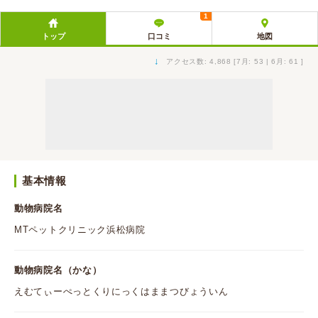
1
トップ
口コミ
地図
↓
アクセス数: 4,868 [7月: 53 | 6月: 61 ]
基本情報
動物病院名
MTペットクリニック浜松病院
動物病院名（かな）
えむてぃーぺっとくりにっくはままつびょういん