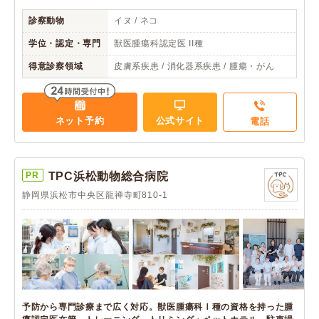
診察動物
イヌ / ネコ
学位・認定・専門
獣医腫瘍科認定医 II種
得意診察領域
皮膚系疾患 / 消化器系疾患 / 腫瘍・がん
ネット予約
公式サイト
電話
PR
TPC浜松動物総合病院
静岡県浜松市中央区龍禅寺町810-1
予防から専門診療まで広く対応。獣医腫瘍科Ⅰ種の資格を持った腫