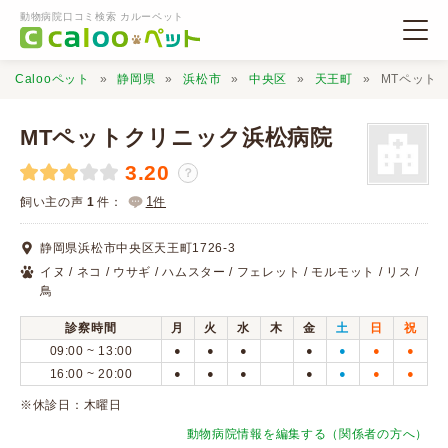
動物病院口コミ検索 カルーペット
Calooペット
静岡県
浜松市
中央区
天王町
MTペット
MTペットクリニック浜松病院
3.20
？
動物病院検索
1
飼い主の声
1
件：
件
静岡県浜松市中央区天王町1726-3
口コミ検索
イヌ / ネコ / ウサギ / ハムスター / フェレット / モルモット / リス /
鳥
Calooペットとは？
診察時間
月
火
水
木
金
土
日
祝
09:00 ~ 13:00
●
●
●
●
●
●
●
16:00 ~ 20:00
●
●
●
●
●
●
●
口コミ投稿
※休診日：木曜日
動物病院情報を編集する（関係者の方へ）