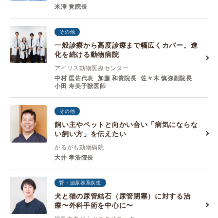
米澤 覚院長
その他
一般診療から高度診療まで幅広くカバー。進
化を続ける動物病院
アイリス動物医療センター
中村 匡佑代表
加藤 和貴院⻑
佐々⽊ 慎弥副院⻑
⼩⽥ 寿美⼦獣医師
その他
飼い主やペットと向かい合い「病気にならな
い飼い方」を伝えたい
かるがも動物病院
大井 孝浩院長
腎・泌尿器系疾患
犬と猫の尿管結石（尿管閉塞）に対する治
療〜外科手術を中心に〜