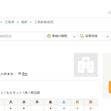
C
三島市
南町
三島動物病院
8
主の声
8
件：
件
ト / モルモット / 鳥 / 爬虫類
火
水
木
金
土
日
祝
●
●
●
●
●
●