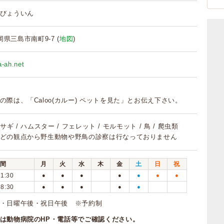
びょういん
静岡県三島市南町9-7 (
地図
)
a-ah.net
の際は、「Caloo(カルー) ペットを見た」とお伝え下さい。
 ウサギ / ハムスター / フェレット / モルモット / 鳥 / 爬虫類
どの観点から野生動物や野鳥の診察は行なっておりません
間
月
火
水
木
金
土
日
祝
11:30
●
●
●
●
●
●
●
18:30
●
●
●
●
●
・日曜午後・祝日午後 ※予約制
は動物病院のHP・電話等でご確認ください。