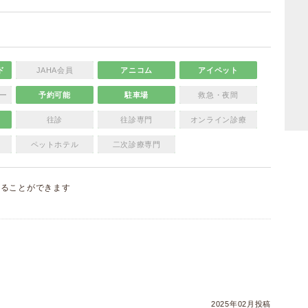
ド
JAHA会員
アニコム
アイペット
ー
予約可能
駐車場
救急・夜間
往診
往診専門
オンライン診療
ペットホテル
二次診療専門
することができます
）
2025年02月投稿