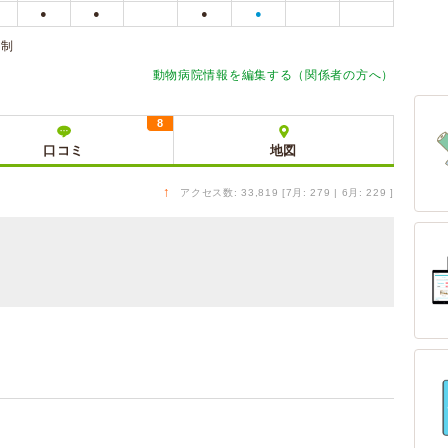
●
●
●
●
約制
動物病院情報を編集する（関係者の方へ）
8
口コミ
地図
↑
アクセス数: 33,819 [7月: 279 | 6月: 229 ]