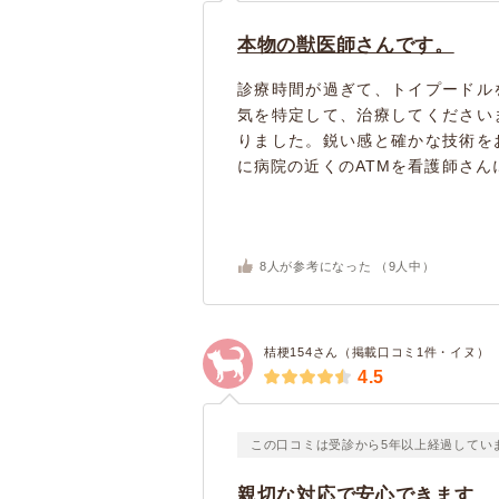
本物の獣医師さんです。
診療時間が過ぎて、トイプードル
気を特定して、治療してください
りました。鋭い感と確かな技術を
に病院の近くのATMを看護師さん
8
人が参考になった （
9
人中）
桔梗154さん（掲載口コミ1件・イヌ）
4.5
この口コミは受診から5年以上経過してい
親切な対応で安心できます