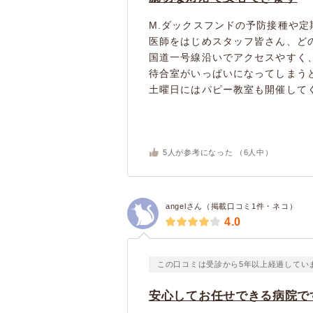
M.ダックスフンドの予防接種や
医師をはじめスタッフ皆さん、ど
国道一号線沿いでアクセスやすく
待合室がいっぱいになってしまう
土曜日にはパピー教室も開催してく.
5
人が参考になった （
6
人中）
angelさん（掲載口コミ1件・ネコ）
4.0
この口コミは受診から5年以上経過してい
安心してお任せできる病院で