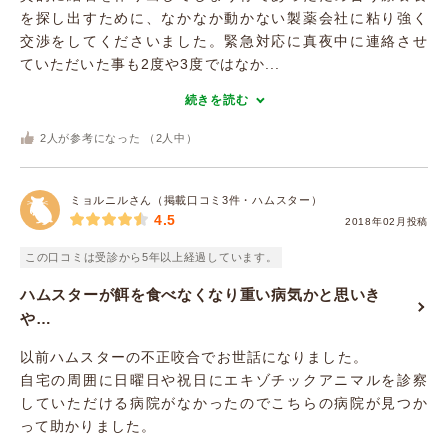
を探し出すために、なかなか動かない製薬会社に粘り強く
交渉をしてくださいました。緊急対応に真夜中に連絡させ
ていただいた事も2度や3度ではなか...
続きを読む
2
人が参考になった （
2
人中）
ミョルニルさん（掲載口コミ3件・ハムスター）
4.5
2018年02月投稿
この口コミは受診から5年以上経過しています。
ハムスターが餌を食べなくなり重い病気かと思いき
や…
以前ハムスターの不正咬合でお世話になりました。
自宅の周囲に日曜日や祝日にエキゾチックアニマルを診察
していただける病院がなかったのでこちらの病院が見つか
って助かりました。