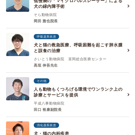
低侵襲の「マイクロパルスレーザー」による
犬の緑内障手術
そら動物病院
岡田 雅也院長
呼吸器系疾患
犬と猫の救急医療、呼吸困難を起こす肺水腫
と誤食の治療
さいとう動物病院 富岡総合医療センター
髙垣 伸吾先生
その他
人も動物もくつろげる環境でワンランク上の
診療とサービスを提供
平成八事動物病院
田口 裕康副院長
消化器系疾患
犬・猫の内科疾患