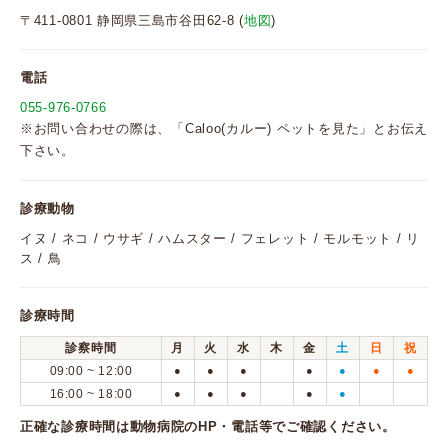
〒411-0801 静岡県三島市谷田62-8 (
地図
)
電話
055-976-0766
※お問い合わせの際は、「Caloo(カルー) ペットを見た」とお伝え
下さい。
診療動物
イヌ / ネコ / ウサギ / ハムスター / フェレット / モルモット / リ
ス / 鳥
診療時間
診察時間
月
火
水
木
金
土
日
祝
09:00 ~ 12:00
●
●
●
●
●
●
●
16:00 ~ 18:00
●
●
●
●
●
正確な診療時間は動物病院のHP・電話等でご確認ください。