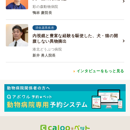
彩の森動物病院
鴨林 慶院長
消化器系疾患
内視鏡と豊富な経験を駆使した、犬・猫の開
腹しない異物摘出
港北どうぶつ病院
新井 勇人院長
インタビューをもっと見る