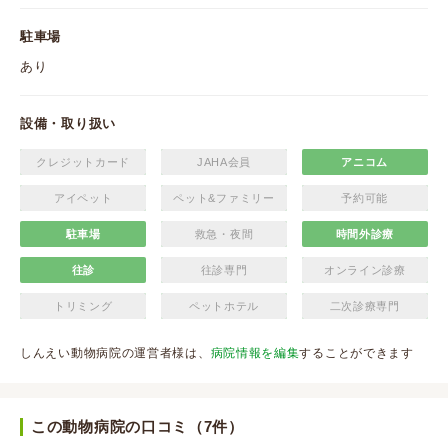
駐車場
あり
設備・取り扱い
クレジットカード
JAHA会員
アニコム
アイペット
ペット&ファミリー
予約可能
駐車場
救急・夜間
時間外診療
往診
往診専門
オンライン診療
トリミング
ペットホテル
二次診療専門
しんえい動物病院の運営者様は、
病院情報を編集
することができます
この動物病院の口コミ（7件）