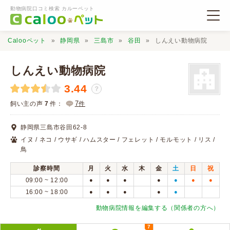
動物病院口コミ検索 カルーペット
Calooペット
静岡県
三島市
谷田
しんえい動物病院
しんえい動物病院
3.44
？
動物病院検索
7
飼い主の声
7
件：
件
静岡県三島市谷田62-8
口コミ検索
イヌ / ネコ / ウサギ / ハムスター / フェレット / モルモット / リス /
鳥
Calooペットとは？
診察時間
月
火
水
木
金
土
日
祝
09:00 ~ 12:00
●
●
●
●
●
●
●
16:00 ~ 18:00
●
●
●
●
●
口コミ投稿
動物病院情報を編集する（関係者の方へ）
7