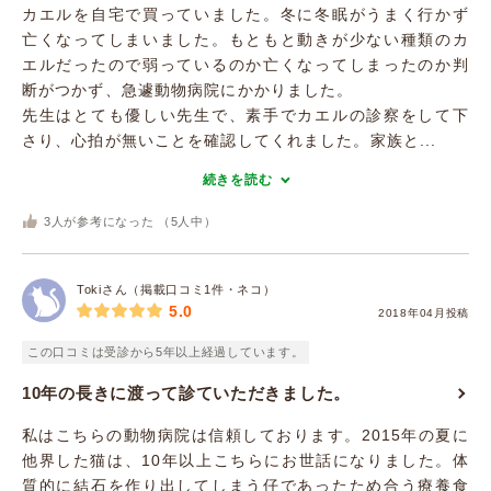
カエルを自宅で買っていました。冬に冬眠がうまく行かず
亡くなってしまいました。もともと動きが少ない種類のカ
エルだったので弱っているのか亡くなってしまったのか判
断がつかず、急遽動物病院にかかりました。
先生はとても優しい先生で、素手でカエルの診察をして下
さり、心拍が無いことを確認してくれました。家族と...
続きを読む
3
人が参考になった （
5
人中）
Tokiさん（掲載口コミ1件・ネコ）
5.0
2018年04月投稿
この口コミは受診から5年以上経過しています。
10年の長きに渡って診ていただきました。
私はこちらの動物病院は信頼しております。2015年の夏に
他界した猫は、10年以上こちらにお世話になりました。体
質的に結石を作り出してしまう仔であったため合う療養食