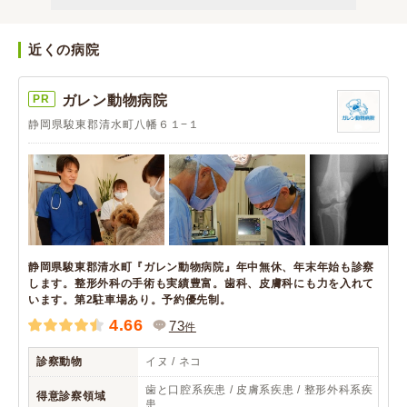
近くの病院
PR
ガレン動物病院
静岡県駿東郡清水町八幡６１−１
静岡県駿東郡清水町『ガレン動物病院』年中無休、年末年始も診察
します。整形外科の手術も実績豊富。歯科、皮膚科にも力を入れて
います。第2駐車場あり。予約優先制。
4.66
73
件
診察動物
イヌ / ネコ
歯と口腔系疾患 / 皮膚系疾患 / 整形外科系疾
得意診察領域
患