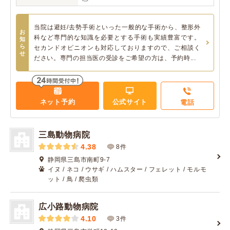
当院は避妊/去勢手術といった一般的な手術から、整形外
お
科など専門的な知識を必要とする手術も実績豊富です。
知
ら
セカンドオピニオンも対応しておりますので、ご相談く
せ
ださい。専門の担当医の受診をご希望の方は、予約時...
ネット予約
公式サイト
電話
三島動物病院
4.38
8件
静岡県三島市南町9-7
イヌ / ネコ / ウサギ / ハムスター / フェレット / モルモ
ット / 鳥 / 爬虫類
広小路動物病院
4.10
3件