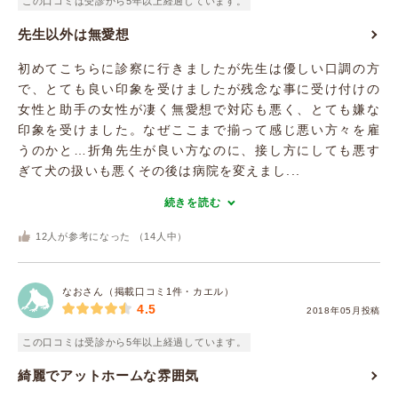
この口コミは受診から5年以上経過しています。
先生以外は無愛想
初めてこちらに診察に行きましたが先生は優しい口調の方
で、とても良い印象を受けましたが残念な事に受け付けの
女性と助手の女性が凄く無愛想で対応も悪く、とても嫌な
印象を受けました。なぜここまで揃って感じ悪い方々を雇
うのかと…折角先生が良い方なのに、接し方にしても悪す
ぎて犬の扱いも悪くその後は病院を変えまし...
続きを読む
12
人が参考になった （
14
人中）
なおさん（掲載口コミ1件・カエル）
4.5
2018年05月投稿
この口コミは受診から5年以上経過しています。
綺麗でアットホームな雰囲気