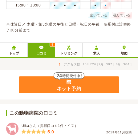
15:00 ~ 18:00
●
●
●
●
●
空いている
混んでいる
※休診日／ 木曜・第3水曜の午後と日曜・祝日の午後 ※受付は診察終
了30分前まで
9
トップ
口コミ
トリミング
求人
地図
↑
アクセス数: 104,726 [7月: 307 | 6月: 304 ]
ネット予約
この動物病院の口コミ
Uikaさん（掲載口コミ1件・イヌ）
5.0
2019年11月投稿