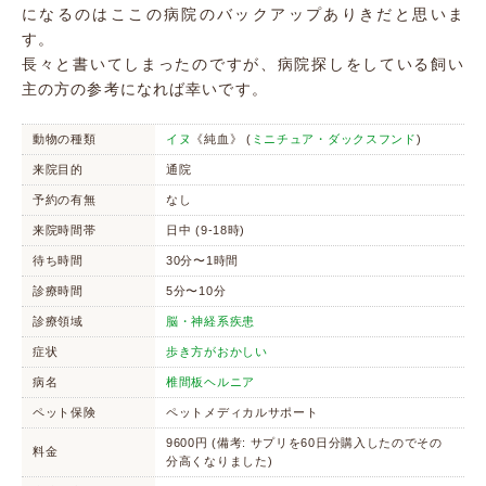
になるのはここの病院のバックアップありきだと思いま
す。
長々と書いてしまったのですが、病院探しをしている飼い
主の方の参考になれば幸いです。
動物の種類
イヌ
《純血》 (
ミニチュア・ダックスフンド
)
来院目的
通院
予約の有無
なし
来院時間帯
日中 (9-18時)
待ち時間
30分〜1時間
診療時間
5分〜10分
診療領域
脳・神経系疾患
症状
歩き方がおかしい
病名
椎間板ヘルニア
ペット保険
ペットメディカルサポート
9600円 (備考: サプリを60日分購入したのでその
料金
分高くなりました)