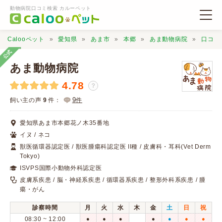
動物病院口コミ検索 カルーペット
Calooペット
愛知県
あま市
本郷
あま動物病院
口コミ
公式
あま動物病院
4.78
？
動物病院検索
9
飼い主の声
9
件：
件
愛知県あま市本郷花ノ木35番地
口コミ検索
イヌ / ネコ
獣医循環器認定医 / 獣医腫瘍科認定医 II種 / 皮膚科・耳科(Vet Derm
Tokyo)
Calooペットとは？
ISVPS国際小動物外科認定医
皮膚系疾患 / 脳・神経系疾患 / 循環器系疾患 / 整形外科系疾患 / 腫
口コミ投稿
瘍・がん
診察時間
月
火
水
木
金
土
日
祝
08:30 ~ 12:00
●
●
●
●
●
●
●