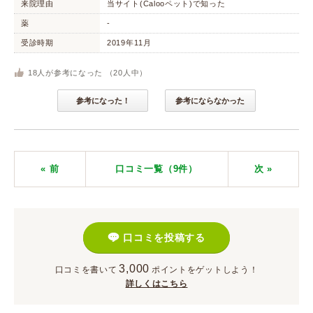
来院理由
当サイト(Calooペット)で知った
薬
-
受診時期
2019年11月
18
人が参考になった （
20
人中）
参考になった！
参考にならなかった
« 前
口コミ一覧（9件）
次
»
口コミを投稿する
3,000
口コミを書いて
ポイント
をゲットしよう！
詳しくはこちら