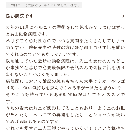
この口コミは受診から5年以上経過しています。
良い病院です
去年の11月にヘルニアの手術をして以来かかりつけはずっ
とあま動物病院です。
私はすごく心配性なのでいつも質問をたくさんしてしまう
のですが、院長先生や受付の方は嫌な顔１つせず話を聞い
てくれるのでとてもありがたいです。
以前通っていた近所の動物病院は、先生も受付の方もどこ
か事務的な感じで必要最低限の会話のみで気軽に話を切り
出せないことがよくありました。
病院探しにおいて治療の腕ももちろん大事ですが、やっぱ
り飼い主側の気持ちを汲んでくれる事が一番だと思うので
その２つを持っているあま動物病院はとてもオススメで
す。
うちの愛犬は片足が変形してることもあり、よく足のお皿
が外れたり、ヘルニアの再発をしたり…とショックが続い
てめげる時もあるのですが
それでも愛犬と二人三脚でやっていくぞ！！という気持ち