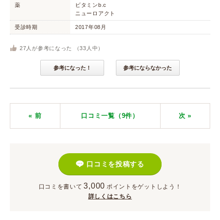
薬
ビタミンb.c
ニューロアクト
受診時期
2017年08月
27
人が参考になった （
33
人中）
参考になった！
参考にならなかった
« 前
口コミ一覧（9件）
次
»
口コミを投稿する
3,000
口コミを書いて
ポイント
をゲットしよう！
詳しくはこちら