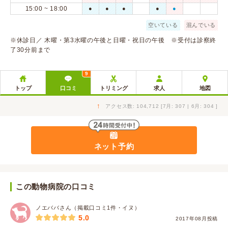
15:00 ~ 18:00
●
●
●
●
●
空いている
混んでいる
※休診日／ 木曜・第3水曜の午後と日曜・祝日の午後 ※受付は診察終
了30分前まで
9
トップ
口コミ
トリミング
求人
地図
↑
アクセス数: 104,712 [7月: 307 | 6月: 304 ]
ネット予約
この動物病院の口コミ
ノエババさん（掲載口コミ1件・イヌ）
5.0
2017年08月投稿