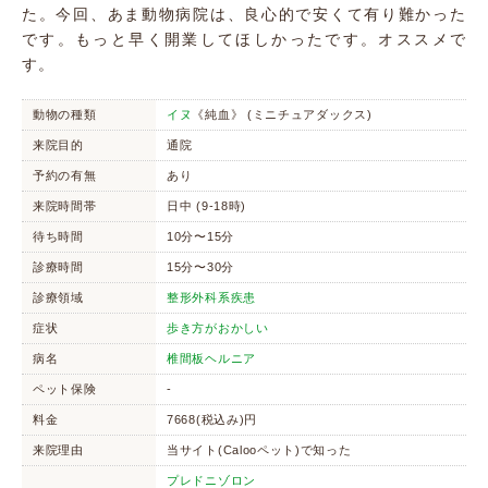
た。今回、あま動物病院は、良心的で安くて有り難かった
です。もっと早く開業してほしかったです。オススメで
す。
動物の種類
イヌ
《純血》 (ミニチュアダックス)
来院目的
通院
予約の有無
あり
来院時間帯
日中 (9-18時)
待ち時間
10分〜15分
診療時間
15分〜30分
診療領域
整形外科系疾患
症状
歩き方がおかしい
病名
椎間板ヘルニア
ペット保険
-
料金
7668(税込み)円
来院理由
当サイト(Calooペット)で知った
プレドニゾロン