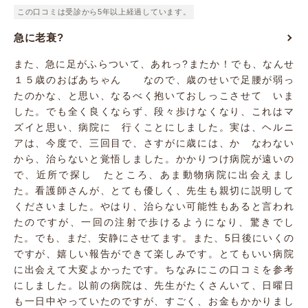
この口コミは受診から5年以上経過しています。
急に老衰?
また、急に足がふらついて、あれっ?またか！でも、なんせ
１５歳のおばあちゃん なので、歳のせいで足腰が弱っ
たのかな、と思い、なるべく抱いておしっこさせて いま
した。でも全く良くならず、段々歩けなくなり、これはマ
ズイと思い、病院に 行くことにしました。実は、ヘルニ
アは、今度で、三回目で、さすがに歳には、か なわない
から、治らないと覚悟しました。かかりつけ病院が遠いの
で、近所で探し たところ、あま動物病院に出会えまし
た。看護師さんが、とても優しく、先生も親切に説明して
くださいました。やはり、治らない可能性もあると言われ
たのですが、一回の注射で歩けるようになり、驚きでし
た。でも、まだ、安静にさせてます。また、5日後にいくの
ですが、嬉しい報告ができて楽しみです。とてもいい病院
に出会えて大変よかったです。ちなみにこの口コミを参考
にしました。以前の病院は、先生がたくさんいて、日曜日
も一日中やっていたのですが、すごく、お金もかかりまし