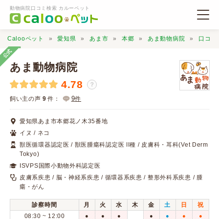
動物病院口コミ検索 カルーペット
Calooペット
愛知県
あま市
本郷
あま動物病院
口コミ
公式
あま動物病院
4.78
？
動物病院検索
9
飼い主の声
9
件：
件
愛知県あま市本郷花ノ木35番地
口コミ検索
イヌ / ネコ
獣医循環器認定医 / 獣医腫瘍科認定医 II種 / 皮膚科・耳科(Vet Derm
Tokyo)
Calooペットとは？
ISVPS国際小動物外科認定医
皮膚系疾患 / 脳・神経系疾患 / 循環器系疾患 / 整形外科系疾患 / 腫
口コミ投稿
瘍・がん
診察時間
月
火
水
木
金
土
日
祝
08:30 ~ 12:00
●
●
●
●
●
●
●