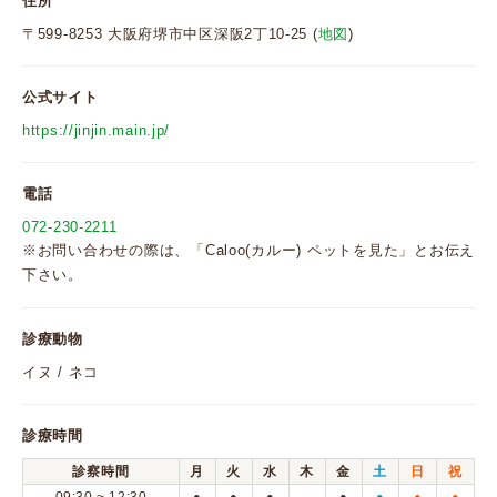
住所
〒599-8253 大阪府堺市中区深阪2丁10-25 (
地図
)
公式サイト
https://jinjin.main.jp/
電話
072-230-2211
※お問い合わせの際は、「Caloo(カルー) ペットを見た」とお伝え
下さい。
診療動物
イヌ / ネコ
診療時間
診察時間
月
火
水
木
金
土
日
祝
●
●
●
●
●
●
●