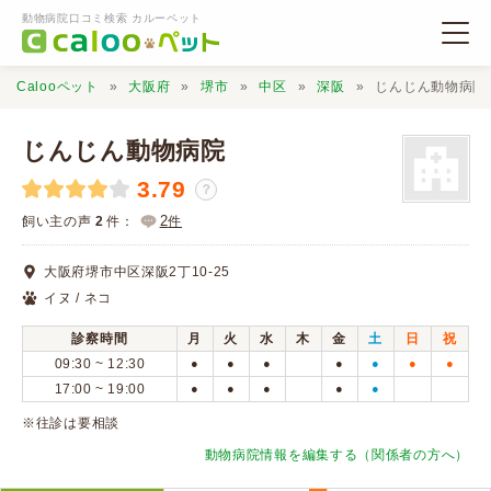
動物病院口コミ検索 カルーペット
Calooペット
大阪府
堺市
中区
深阪
じんじん動物病院
じんじん動物病院
3.79
？
動物病院検索
2
飼い主の声
2
件：
件
大阪府堺市中区深阪2丁10-25
口コミ検索
イヌ / ネコ
診察時間
月
火
水
木
金
土
日
祝
Calooペットとは？
09:30 ~ 12:30
●
●
●
●
●
●
●
17:00 ~ 19:00
●
●
●
●
●
口コミ投稿
※往診は要相談
動物病院情報を編集する（関係者の方へ）