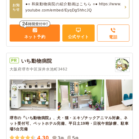
●○ 和泉動物病院の紹介動画はこちら ○● https://www.
お知
らせ
youtube.com/embed/EyqDg5hhcJQ
ネット予約
公式サイト
電話
PR
いち動物病院
大阪府堺市中区深井水池町3462
堺市の『いち動物病院』、犬・猫・エキゾチックアニマル対象、ネ
ット受付可、ペットホテル完備、平日土19時・日祝午前診療、駐車
場5台完備
4.30
3
5
件
件