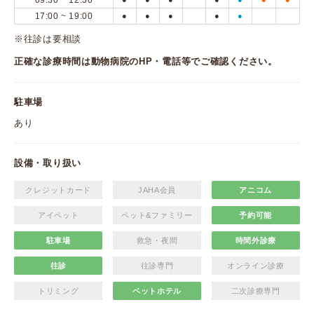
09:30 ~ 12:30
17:00 ~ 19:00
●
●
●
●
●
※往診は要相談
正確な診療時間は動物病院のHP・電話等でご確認ください。
駐車場
あり
設備・取り扱い
クレジットカード
JAHA会員
アニコム
アイペット
ペット&ファミリー
予約可能
駐車場
救急・夜間
時間外診療
往診
往診専門
オンライン診療
トリミング
ペットホテル
二次診療専門