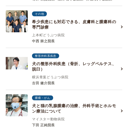
その他
希少疾患にも対応できる、皮膚科と腫瘍科の
専門診療
上本町どうぶつ病院
中西 崇之院長
整形外科系疾患
犬の整形外科疾患（骨折、レッグペルテス、
脱臼）
横浜青葉どうぶつ病院
古田 健介院長
腫瘍・がん
犬と猫の乳腺腫瘍の治療、外科手術とホルモ
ン療法について
マイスター動物病院
下田 正純院長