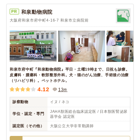
PR
和泉動物病院
大阪府和泉市府中町4-16-7 和泉市立病院前
和泉市府中町『和泉動物病院』平日・土曜19時まで、日祝も診療。
皮膚科・腫瘍科・軟部整形外科。犬・猫のがん治療、手術後の治療
（リハビリ科）。ペットホテル。
4.12
13
件
診察動物
イヌ / ネコ
JAHA獣医総合臨床認定医 / 日本獣医腎泌尿
学位・認定・専門
器学会 認定医
認定医（その他）
大阪公立大学非常勤講師