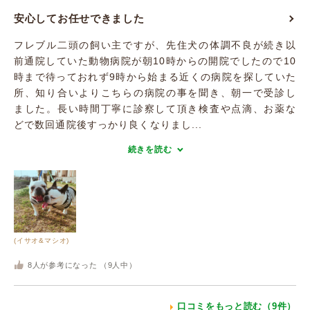
安心してお任せできました
フレブル二頭の飼い主ですが、先住犬の体調不良が続き以
前通院していた動物病院が朝10時からの開院でしたので10
時まで待っておれず9時から始まる近くの病院を探していた
所、知り合いよりこちらの病院の事を聞き、朝一で受診し
ました。長い時間丁寧に診察して頂き検査や点滴、お薬な
どで数回通院後すっかり良くなりまし...
続きを読む
(イサオ&マシオ)
8
人が参考になった （
9
人中）
口コミをもっと読む（9件）