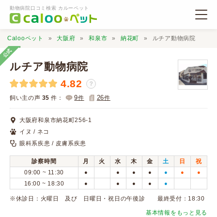
動物病院口コミ検索 カルーペット
Calooペット
大阪府
和泉市
納花町
ルチア動物病院
公式
ルチア動物病院
4.82
？
動物病院検索
9
26
飼い主の声
35
件：
件
件
大阪府和泉市納花町256-1
口コミ検索
イヌ / ネコ
眼科系疾患 / 皮膚系疾患
Calooペットとは？
診察時間
月
火
水
木
金
土
日
祝
09:00 ~ 11:30
●
●
●
●
●
●
●
口コミ投稿
16:00 ~ 18:30
●
●
●
●
●
※休診日：火曜日 及び 日曜日・祝日の午後診 最終受付：18:30
基本情報をもっと見る