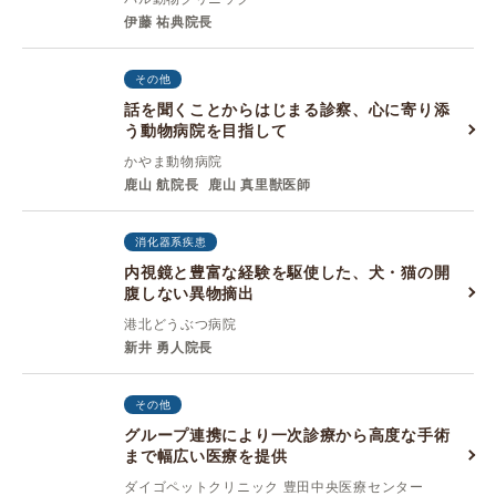
伊藤 祐典院長
その他
話を聞くことからはじまる診察、心に寄り添
う動物病院を目指して
かやま動物病院
鹿山 航院長
鹿山 真里獣医師
消化器系疾患
内視鏡と豊富な経験を駆使した、犬・猫の開
腹しない異物摘出
港北どうぶつ病院
新井 勇人院長
その他
グループ連携により一次診療から高度な手術
まで幅広い医療を提供
ダイゴペットクリニック 豊田中央医療センター