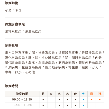
診療動物
イヌ / ネコ
得意診察領域
眼科系疾患 / 皮膚系疾患
診察領域
歯と口腔系疾患 / 脳・神経系疾患 / 循環器系疾患 / 呼吸器系疾患 /
消化器系疾患 / 肝・胆・すい臓系疾患 / 腎・泌尿器系疾患 / 内分
泌代謝系疾患 / 血液・免疫系疾患 / 筋肉系疾患 / 整形外科系疾患 /
耳系疾患 / 生殖器系疾患 / 感染症系疾患 / 寄生虫 / 腫瘍・がん /
中毒 / けが・その他
診療時間
診察時間
月
火
水
木
金
土
日
祝
09:00 ~ 11:30
●
●
●
●
●
●
●
16:00 ~ 18:30
●
●
●
●
●