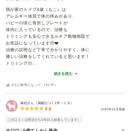
我が家のトイプ4歳（もこ）は
アレルギー体質で体の痒みがあり、
パピーの頃に骨折しプレートが
体内に入っているので、治療も
トリミングも安心できるルチア動物病院で
お世話になっています🥺❤️
治療の説明など丁寧で分かりやすく、体に
優しい治療をしてくれていると思います！
トリミングの...
続きを読む
4
人が参考になった （
4
人中）
椿妃さん（掲載口コミ1件・イヌ）
5.0
2020年01月投稿
この口コミは受診から5年以上経過しています。
チワワ♀5歳てんかん発作