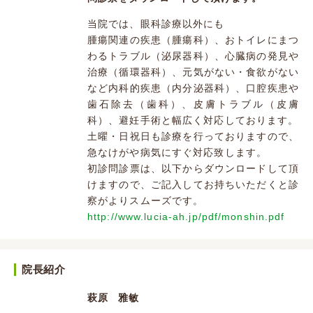
当院では、眼科診療以外にも
腫瘍関連の疾患（腫瘍科）、おトイレにまつ
わるトラブル（泌尿器科）、心臓病の発見や
治療（循環器科）、元気がない・食欲がない
など内科的疾患（内分泌器科）、口腔疾患や
歯石除去（歯科）、皮膚トラブル（皮膚
科）、避妊手術と幅広く対応しております。
土曜・日祝日も診療を行っておりますので、
急なけがや病気にすぐ対応致します。
初診問診票は、以下からダウンロードして頂
けますので、ご記入してお持ちいただくと診
察がよりスムーズです。
http://www.lucia-ah.jp/pdf/monshin.pdf
院長紹介
萩原 雅敏