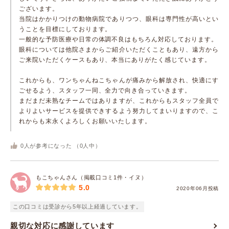
ございます。
当院はかかりつけの動物病院でありつつ、眼科は専門性が高いとい
うことを目標にしております。
一般的な予防医療や日常の体調不良はもちろん対応しております。
眼科については他院さまからご紹介いただくこともあり、遠方から
ご来院いただくケースもあり、本当にありがたく感じています。
これからも、ワンちゃんねこちゃんが痛みから解放され、快適にす
ごせるよう、スタッフ一同、全力で向き合っていきます。
まだまだ未熟なチームではありますが、これからもスタッフ全員で
よりよいサービスを提供できするよう努力してまいりますので、こ
れからも末永くよろしくお願いいたします。
0
人が参考になった （
0
人中）
もこちゃんさん（掲載口コミ1件・イヌ）
5.0
2020年06月投稿
この口コミは受診から5年以上経過しています。
親切な対応に感謝しています