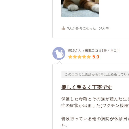
3
人が参考になった （
4
人中）
i018さん（掲載口コミ2件・ネコ）
5.0
この口コミは受診から5年以上経過してい
優しく明るく丁寧です
保護した母猫とその猫が産んだ生
症の症状が出ました(ワクチン接種
普段行っている他の病院が休診日
た。