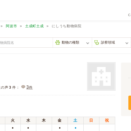
C
阿波市
土成町土成
にしうち動物病院
3
主の声
3
件：
件
火
水
木
金
土
日
祝
●
●
●
●