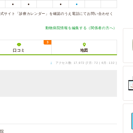
●
●
●
●
公式サイト「診療カレンダー」を確認のうえ電話にてお問い合わせく
動物病院情報を編集する（関係者の方へ）
3
口コミ
地図
↓
アクセス数: 17,972 [7月: 72 | 6月: 132 ]
院