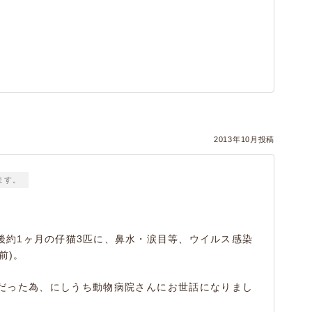
2013年10月投稿
ます。
後約1ヶ月の仔猫3匹に、鼻水・涙目等、ウイルス感染
前)。
だった為、にしうち動物病院さんにお世話になりまし