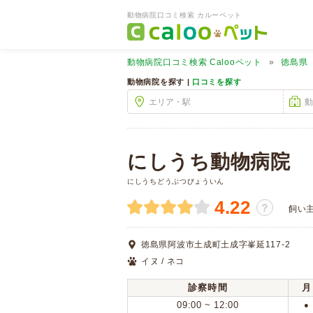
動物病院口コミ検索 カルーペット
動物病院口コミ検索
Calooペット
徳島県
動物病院を探す |
口コミを探す
にしうち動物病院
にしうちどうぶつびょういん
4.22
？
飼い
徳島県阿波市土成町土成字峯延117-2
イヌ / ネコ
診察時間
月
09:00 ~ 12:00
●