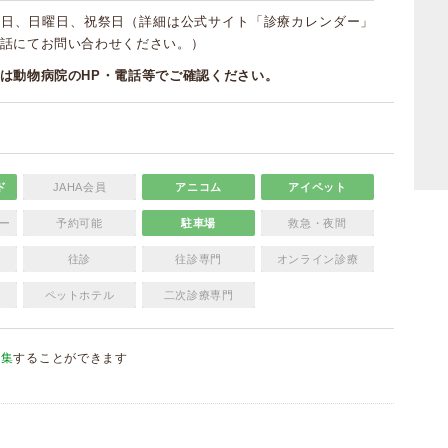
曜日、日曜日、祝祭日（詳細は公式サイト「診療カレンダー」
話にてお問い合わせください。）
は動物病院のHP・電話等でご確認ください。
ド
JAHA会員
アニコム
アイペット
ー
予約可能
駐車場
救急・夜間
往診
往診専門
オンライン診療
ペットホテル
二次診療専門
編集
することができます