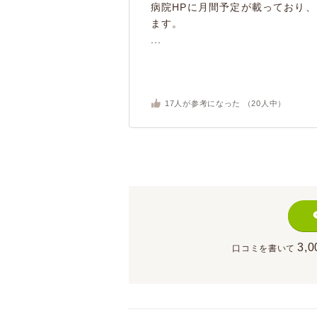
病院HPに月間予定が載っており
ます。
...
17
人が参考になった （
20
人中）
3,0
口コミを書いて