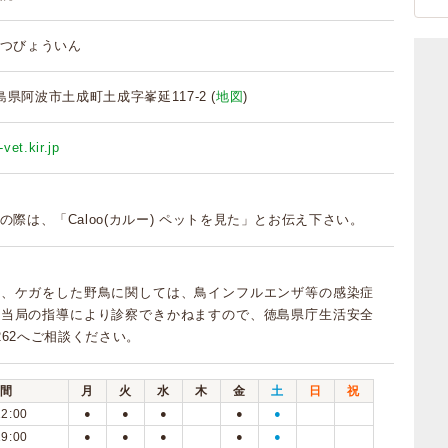
つびょういん
 徳島県阿波市土成町土成字峯延117-2 (
地図
)
-vet.kir.jp
の際は、「Caloo(カルー) ペットを見た」とお伝え下さい。
鳥、ケガをした野鳥に関しては、鳥インフルエンザ等の感染症
ら当局の指導により診察できかねますので、徳島県庁生活安全
-2262へご相談ください。
間
月
火
水
木
金
土
日
祝
12:00
●
●
●
●
●
19:00
●
●
●
●
●