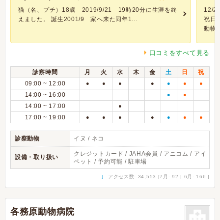
猫（名、プチ）18歳 2019/9/21 19時20分に生涯を終
12
えました。 誕生2001/9 家へ来た同年1...
祝日
動物病.
口コミをすべて見る
診察時間
月
火
水
木
金
土
日
祝
09:00 ~ 12:00
●
●
●
●
●
●
●
14:00 ~ 16:00
●
●
14:00 ~ 17:00
●
17:00 ~ 19:00
●
●
●
●
●
●
●
診察動物
イヌ / ネコ
クレジットカード / JAHA会員 / アニコム / アイ
設備・取り扱い
ペット / 予約可能 / 駐車場
↓
アクセス数: 34,553 [7月: 92 | 6月: 166 ]
各務原動物病院