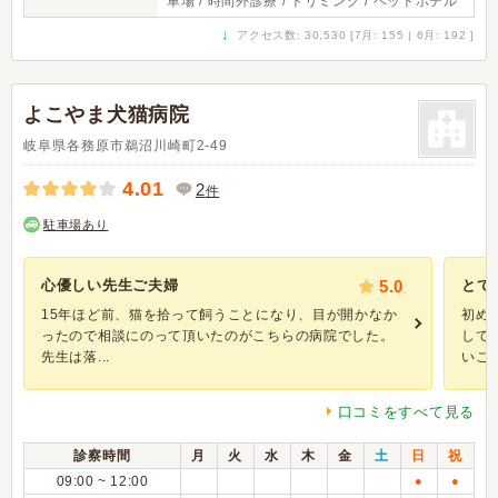
車場 / 時間外診療 / トリミング / ペットホテル
↓
アクセス数: 30,530 [7月: 155 | 6月: 192 ]
よこやま犬猫病院
岐阜県各務原市鵜沼川崎町2-49
4.01
2
件
駐車場あり
心優しい先生ご夫婦
5.0
とて
15年ほど前、猫を拾って飼うことになり、目が開かなか
初め
ったので相談にのって頂いたのがこちらの病院でした。
して
先生は落...
いこと.
口コミをすべて見る
診察時間
月
火
水
木
金
土
日
祝
09:00 ~ 12:00
●
●