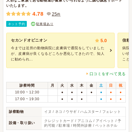
大切なご家族である動物達が健康でいられるように誠心誠意サポート
いたします。
4.78
25
件
ネット予約
駐車場あり
セカンドオピニオン
5.0
信頼
今までは近所の動物病院に皮膚病で通院をしていました
病院
が、皮膚病が良くなるどころか悪化してきたので、知人
い頃
に勧められ...
ことが.
口コミをすべて見る
診察時間
月
火
水
木
金
土
日
祝
10:00 ~ 12:30
●
●
●
●
●
●
●
17:00 ~ 19:30
●
●
●
●
●
●
診察動物
イヌ / ネコ / ウサギ / ハムスター / フェレット
クレジットカード / アニコム / アイペット / 予
設備・取り扱い
約可能 / 駐車場 / 時間外診療 / ペットホテル