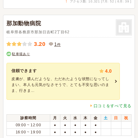
↑
アクセス数: 10,321 [7月: 52 | 6月: 39 ]
那加動物病院
岐阜県各務原市那加日吉町2丁目62
3.20
1
件
駐車場あり
信頼できます
4.0
皮膚が、膿んだような、ただれたような状態になってし
まい、本人も元気がなさそうで、とても不安な思いのま
ま、行きま...
口コミをすべて見る
診察時間
月
火
水
木
金
土
日
祝
09:00 ~ 12:00
●
●
●
●
●
16:00 ~ 19:00
●
●
●
●
●