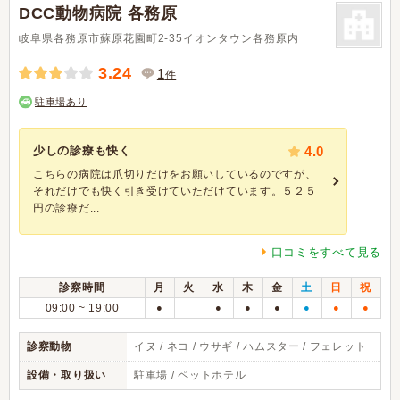
DCC動物病院 各務原
岐阜県各務原市蘇原花園町2-35イオンタウン各務原内
3.24
1
件
駐車場あり
少しの診療も快く
4.0
こちらの病院は爪切りだけをお願いしているのですが、
それだけでも快く引き受けていただけています。５２５
円の診療だ...
口コミをすべて見る
診察時間
月
火
水
木
金
土
日
祝
09:00 ~ 19:00
●
●
●
●
●
●
●
診察動物
イヌ / ネコ / ウサギ / ハムスター / フェレット
設備・取り扱い
駐車場 / ペットホテル