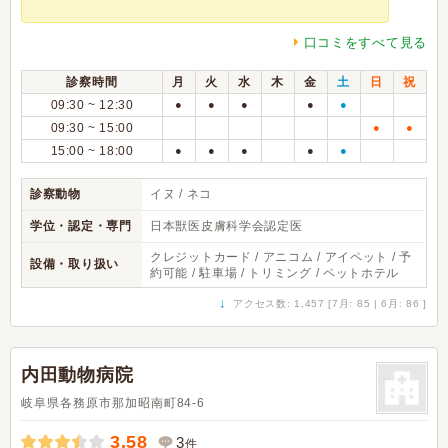
口コミをすべて見る
診察時間
月
火
水
木
金
土
日
祝
09:30 ~ 12:30
●
●
●
●
●
09:30 ~ 15:00
●
●
15:00 ~ 18:00
●
●
●
●
●
診察動物
イヌ / ネコ
学位・認定・専門
日本獣医皮膚科学会認定医
クレジットカード / アニコム / アイペット / 予
設備・取り扱い
約可能 / 駐車場 / トリミング / ペットホテル
↓
アクセス数: 1,457 [7月: 85 | 6月: 86 ]
内田動物病院
岐阜県各務原市那加昭南町84-6
3.58
3
件