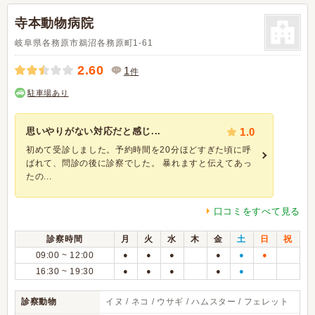
寺本動物病院
岐阜県各務原市鵜沼各務原町1-61
2.60
1
件
駐車場あり
思いやりがない対応だと感じ...
1.0
初めて受診しました。予約時間を20分ほどすぎた頃に呼
ばれて、問診の後に診察でした。 暴れますと伝えてあっ
たの...
口コミをすべて見る
診察時間
月
火
水
木
金
土
日
祝
09:00 ~ 12:00
●
●
●
●
●
●
16:30 ~ 19:30
●
●
●
●
●
診察動物
イヌ / ネコ / ウサギ / ハムスター / フェレット