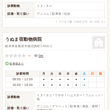
診察動物
イヌ / ネコ
設備・取り扱い
アニコム / 駐車場 / 往診
↑
アクセス数: 3,698 [7月: 10 | 6月: 4 ]
うぬま宿動物病院
岐阜県各務原市鵜沼西町1-600-1
－
0
件
駐車場あり
診察時間
月
火
水
木
金
土
日
祝
09:00 ~ 12:00
●
●
●
●
●
●
16:00 ~ 19:30
●
●
●
●
●
●
イヌ / ネコ / ウサギ / ハムスター / フェレット /
診察動物
鳥
アニコム / アイペット / 駐車場 / 救急・夜間 /
設備・取り扱い