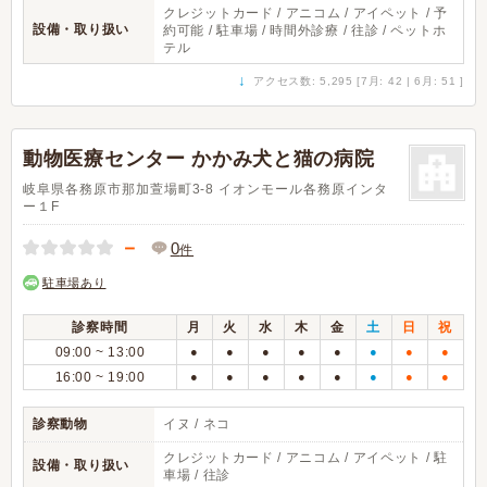
クレジットカード / アニコム / アイペット / 予
設備・取り扱い
約可能 / 駐車場 / 時間外診療 / 往診 / ペットホ
テル
↓
アクセス数: 5,295 [7月: 42 | 6月: 51 ]
動物医療センター かかみ犬と猫の病院
岐阜県各務原市那加萱場町3-8 ​イオンモール各務原インタ
ー１F
－
0
件
駐車場あり
診察時間
月
火
水
木
金
土
日
祝
09:00 ~ 13:00
●
●
●
●
●
●
●
●
16:00 ~ 19:00
●
●
●
●
●
●
●
●
診察動物
イヌ / ネコ
クレジットカード / アニコム / アイペット / 駐
設備・取り扱い
車場 / 往診