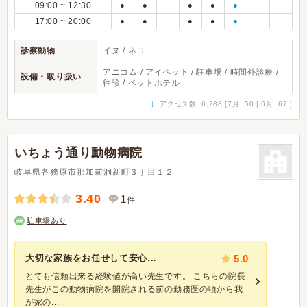
09:00 ~ 12:30
●
●
●
●
●
17:00 ~ 20:00
●
●
●
●
●
診察動物
イヌ / ネコ
アニコム / アイペット / 駐車場 / 時間外診療 /
設備・取り扱い
往診 / ペットホテル
↓
アクセス数: 6,288 [7月: 50 | 6月: 67 ]
いちょう通り動物病院
岐阜県各務原市那加前洞新町３丁目１２
3.40
1
件
駐車場あり
大切な家族をお任せして安心...
5.0
とても信頼出来る経験値が高い先生です。 こちらの院長
先生がこの動物病院を開院される前の勤務医の頃から我
が家の...