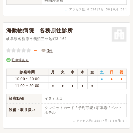
時間外診療
↓
アクセス数: 6,534 [7月: 56 | 6月: 59 ]
海動物病院 各務原往診所
岐阜県各務原市鵜沼三ツ池町3-161
－
0
件
駐車場あり
診察時間
月
火
水
木
金
土
日
祝
10:00 ~ 20:00
●
●
●
11:00 ~ 20:00
●
●
●
●
●
診察動物
イヌ / ネコ
クレジットカード / 予約可能 / 駐車場 / ペット
設備・取り扱い
ホテル
←
アクセス数: 284 [7月: 5 | 6月: 5 ]