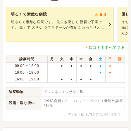
明るくて素敵な病院
5.0
優し
明るくて素敵な病院です。 先生も優しく 親切で丁寧で
うち
す。 黒くて 大きな ラブラドールが看板犬 おっとりと...
面に
んが、.
口コミをすべて見る
診察時間
月
火
水
木
金
土
日
祝
09:00 ~ 12:00
●
●
●
●
●
●
16:00 ~ 18:00
●
●
16:00 ~ 19:00
●
●
●
●
診察動物
イヌ / ネコ / ウサギ / 鳥
JAHA会員 / アニコム / アイペット / 時間外診療
設備・取り扱い
/ 往診
↓
アクセス数: 8,780 [7月: 60 | 6月: 64 ]