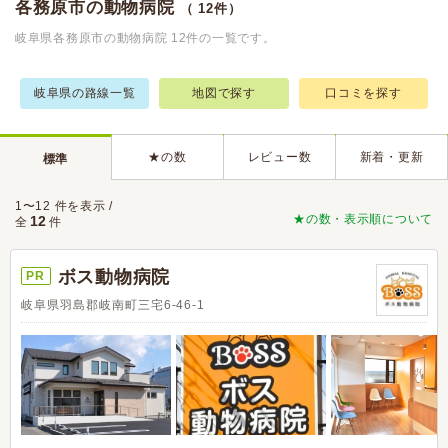
各務原市の動物病院
（ 12件）
岐阜県各務原市の動物病院 12件の一覧です。
岐阜県の路線一覧
地図で探す
口コミを探す
★の数
レビュー数
新着・更新
標準
1〜12 件を表示 /
★の数・表示順について
12
全
件
ボス動物病院
PR
岐阜県羽島郡岐南町三宅6-46-1