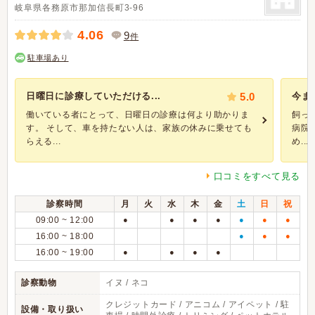
岐阜県各務原市那加信長町3-96
4.06
9
件
駐車場あり
日曜日に診療していただける...
5.0
今ま
働いている者にとって、日曜日の診療は何より助かりま
飼っ
す。 そして、車を持たない人は、家族の休みに乗せても
病院
らえる...
め...
口コミをすべて見る
診察時間
月
火
水
木
金
土
日
祝
09:00 ~ 12:00
●
●
●
●
●
●
●
16:00 ~ 18:00
●
●
●
16:00 ~ 19:00
●
●
●
●
診察動物
イヌ / ネコ
クレジットカード / アニコム / アイペット / 駐
設備・取り扱い