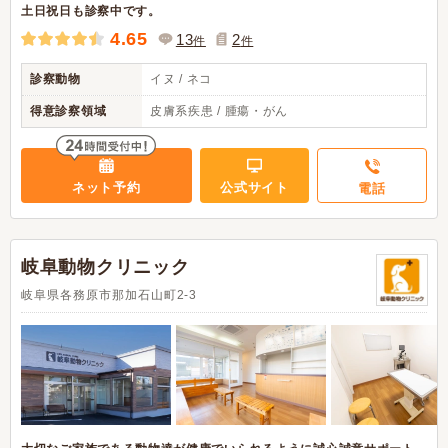
土日祝日も診察中です。
4.65
13
2
件
件
診察動物
イヌ / ネコ
得意診察領域
皮膚系疾患 / 腫瘍・がん
ネット予約
公式サイト
電話
岐阜動物クリニック
岐阜県各務原市那加石山町2-3