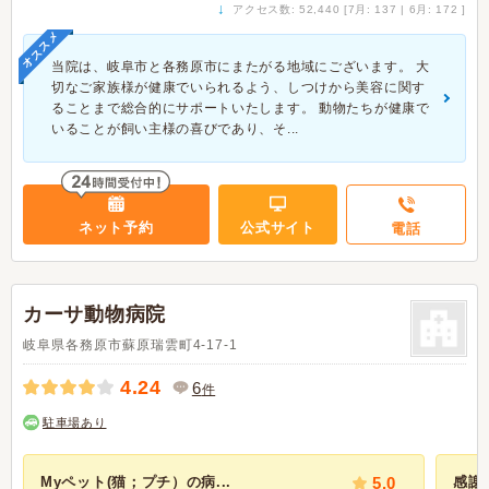
↓
アクセス数: 52,440 [7月: 137 | 6月: 172 ]
オススメ
当院は、岐阜市と各務原市にまたがる地域にございます。 大
切なご家族様が健康でいられるよう、しつけから美容に関す
ることまで総合的にサポートいたします。 動物たちが健康で
いることが飼い主様の喜びであり、そ...
ネット予約
公式サイト
電話
カーサ動物病院
岐阜県各務原市蘇原瑞雲町4-17-1
4.24
6
件
駐車場あり
Myペット(猫；プチ）の病...
5.0
感謝