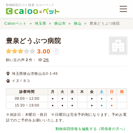
動物病院口コミ検索 カルーペット
Calooペット
埼玉県
狭山市
狭山
豊泉どうぶつ病院
豊泉どうぶつ病院
3.00
？
動物病院検索
2
飼い主の声
2
件：
件
埼玉県狭山市狭山台3-1-46
口コミ検索
イヌ / ネコ
診察時間
月
火
水
木
金
土
日
祝
Calooペットとは？
09:00 ~ 12:00
●
●
●
●
●
●
15:30 ~ 19:00
●
●
●
●
●
●
口コミ投稿
※休診日：木曜日・祝日 ※日曜日は完全予約制になります。予めお電
話でのご予約をお願いいたします。
動物病院情報を編集する（関係者の方へ）