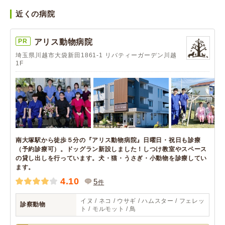
近くの病院
PR
アリス動物病院
埼玉県川越市大袋新田1861-1 リバティーガーデン川越
1F
南大塚駅から徒歩５分の『アリス動物病院』日曜日・祝日も診療
（予約診療可）。ドッグラン新設しました！しつけ教室やスペース
の貸し出しを行っています。犬・猫・うさぎ・小動物を診療してい
ます。
4.10
5
件
イヌ / ネコ / ウサギ / ハムスター / フェレッ
診察動物
ト / モルモット / 鳥