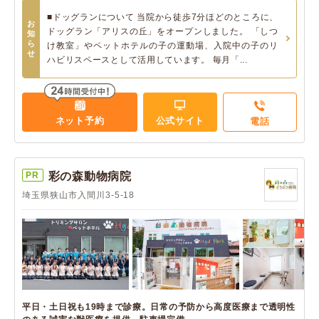
■ドッグランについて 当院から徒歩7分ほどのところに、
お
ドッグラン「アリスの丘」をオープンしました。 「しつ
知
ら
け教室」やペットホテルの子の運動場、入院中の子のリ
せ
ハビリスペースとして活用しています。 毎月「...
ネット予約
公式サイト
電話
PR
彩の森動物病院
埼玉県狭山市入間川3-5-18
平日・土日祝も19時まで診療。日常の予防から高度医療まで透明性