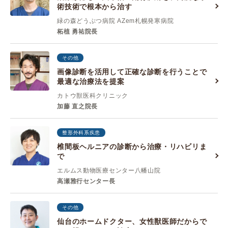
術技術で根本から治す
緑の森どうぶつ病院 AZem札幌発寒病院
柘植 勇祐院長
その他
画像診断を活用して正確な診断を行うことで
最適な治療法を提案
カトウ獣医科クリニック
加藤 直之院長
整形外科系疾患
椎間板ヘルニアの診断から治療・リハビリま
で
エルムス動物医療センター八幡山院
高瀬雅行センター長
その他
仙台のホームドクター、女性獣医師だからで