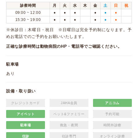
診察時間
月
火
水
木
金
土
日
祝
09:00 ~ 12:00
●
●
●
●
●
●
15:30 ~ 19:00
●
●
●
●
●
●
※休診日：木曜日・祝日 ※日曜日は完全予約制になります。予
めお電話でのご予約をお願いいたします。
正確な診療時間は動物病院のHP・電話等でご確認ください。
駐車場
あり
設備・取り扱い
クレジットカード
JAHA会員
アニコム
アイペット
ペット&ファミリー
予約可能
駐車場
救急・夜間
時間外診療
往診
往診専門
オンライン診療