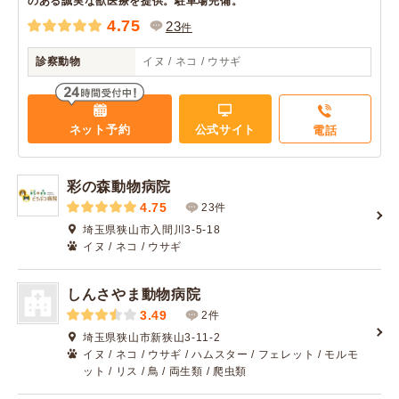
のある誠実な獣医療を提供。駐車場完備。
4.75
23
件
診察動物
イヌ / ネコ / ウサギ
ネット予約
公式サイト
電話
彩の森動物病院
4.75
23件
埼玉県狭山市入間川3-5-18
イヌ / ネコ / ウサギ
しんさやま動物病院
3.49
2件
埼玉県狭山市新狭山3-11-2
イヌ / ネコ / ウサギ / ハムスター / フェレット / モルモ
ット / リス / 鳥 / 両生類 / 爬虫類