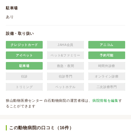
駐車場
あり
設備・取り扱い
クレジットカード
JAHA会員
アニコム
アイペット
ペット&ファミリー
予約可能
駐車場
救急・夜間
時間外診療
往診
往診専門
オンライン診療
トリミング
ペットホテル
二次診療専門
狭山動物医療センター 白石動物病院の運営者様は、
病院情報を編集
す
ることができます
この動物病院の口コミ（16件）