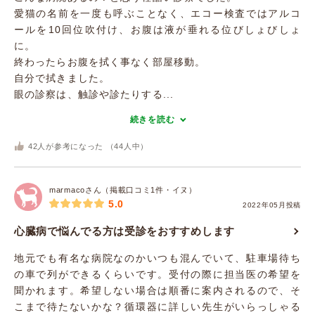
愛猫の名前を一度も呼ぶことなく、エコー検査ではアルコ
ールを10回位吹付け、お腹は液が垂れる位びしょびしょ
に。
終わったらお腹を拭く事なく部屋移動。
自分で拭きました。
眼の診察は、触診や診たりする...
続きを読む
42
人が参考になった （
44
人中）
marmacoさん（掲載口コミ1件・イヌ）
5.0
2022年05月投稿
心臓病で悩んでる方は受診をおすすめします
地元でも有名な病院なのかいつも混んでいて、駐車場待ち
の車で列ができるくらいです。受付の際に担当医の希望を
聞かれます。希望しない場合は順番に案内されるので、そ
こまで待たないかな？循環器に詳しい先生がいらっしゃる