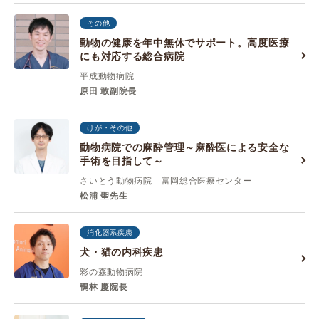
その他
動物の健康を年中無休でサポート。高度医療
にも対応する総合病院
平成動物病院
原田 敢副院長
けが・その他
動物病院での麻酔管理～麻酔医による安全な
手術を目指して～
さいとう動物病院 富岡総合医療センター
松浦 聖先生
消化器系疾患
犬・猫の内科疾患
彩の森動物病院
鴨林 慶院長