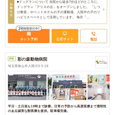
■ドッグランについて 当院から徒歩7分ほどのところに、
お
ドッグラン「アリスの丘」をオープンしました。 「しつ
知
ら
け教室」やペットホテルの子の運動場、入院中の子のリ
せ
ハビリスペースとして活用しています。 毎月「...
ネット予約
公式サイト
電話
PR
彩の森動物病院
埼玉県狭山市入間川3-5-18
平日・土日祝も19時まで診療。日常の予防から高度医療まで透明性
のある誠実な獣医療を提供。駐車場完備。