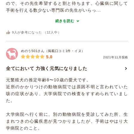
ので、その先生希望すると割と待ちます。心臓病に関して
手術を行える数少ない専門医の先生がいらっ...
続きを読む
9
人が参考になった （
12
人中）
めのう501さん（掲載口コミ1件・イヌ）
5.0
2021年11月投稿
全てにおいて 力強く元気になりました
元繁殖犬の推定年齢8〜10歳の愛犬です。
近所のかかりつけの動物病院では原因不明と言われていた
咳の症状があり、大学病院での検査をすすめられていまし
た。
大学病院へ行く前に、別の動物病院を受診してみた所、生
まれつきの心臓疾患が見つかりましたが、手術はやはり大
学病院とのこと。