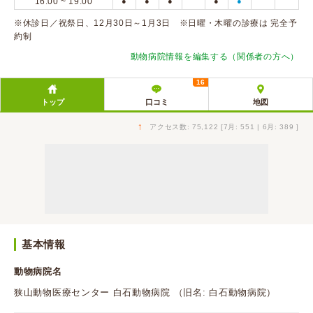
16:00 ~ 19:00
●
●
●
●
●
※休診日／祝祭日、12月30日～1月3日 ※日曜・木曜の診療は 完全予
約制
動物病院情報を編集する（関係者の方へ）
16
トップ
口コミ
地図
↑
アクセス数: 75,122 [7月: 551 | 6月: 389 ]
基本情報
動物病院名
狭山動物医療センター 白石動物病院 （旧名: 白石動物病院）