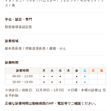
イヌ / ネコ / ウサギ / ハムスター / フェレット / モルモット / リ
ス / 鳥
学位・認定・専門
獣医循環器認定医
診察領域
眼科系疾患 / 呼吸器系疾患 / 腫瘍・がん
診療時間
診察時間
月
火
水
木
金
土
日
祝
09:00 ~ 12:00
●
●
●
●
●
16:00 ~ 19:00
●
●
●
●
●
※休診日／祝祭日、12月30日～1月3日 ※日曜・木曜の診療は 完
全予約制
正確な診療時間は動物病院のHP・電話等でご確認ください。