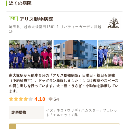
近くの病院
PR
アリス動物病院
埼玉県川越市大袋新田1861-1 リバティーガーデン川越
1F
南大塚駅から徒歩５分の『アリス動物病院』日曜日・祝日も診療
（予約診療可）。ドッグラン新設しました！しつけ教室やスペース
の貸し出しを行っています。犬・猫・うさぎ・小動物を診療してい
ます。
4.10
5
件
イヌ / ネコ / ウサギ / ハムスター / フェレッ
診察動物
ト / モルモット / 鳥