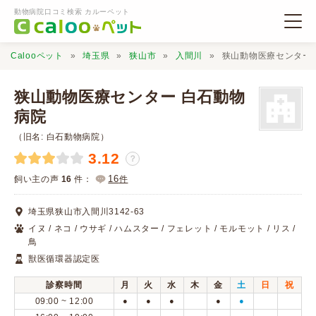
動物病院口コミ検索 カルーペット
Calooペット
埼玉県
狭山市
入間川
狭山動物医療センター
狭山動物医療センター 白石動物
病院
（旧名: 白石動物病院）
動物病院検索
3.12
？
16
飼い主の声
16
件：
件
口コミ検索
埼玉県狭山市入間川3142-63
Calooペットとは？
イヌ / ネコ / ウサギ / ハムスター / フェレット / モルモット / リス /
鳥
獣医循環器認定医
口コミ投稿
診察時間
月
火
水
木
金
土
日
祝
09:00 ~ 12:00
●
●
●
●
●