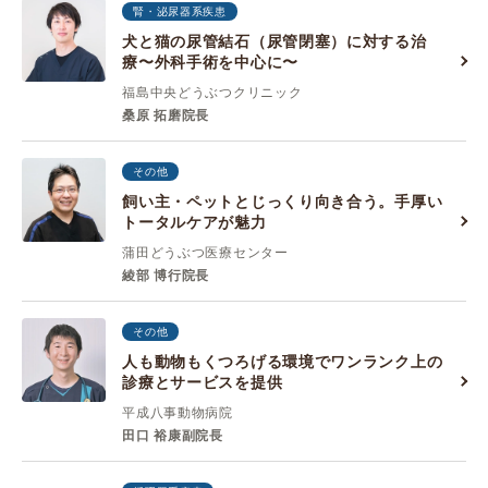
腎・泌尿器系疾患
犬と猫の尿管結石（尿管閉塞）に対する治
療〜外科手術を中心に〜
福島中央どうぶつクリニック
桑原 拓磨院長
その他
飼い主・ペットとじっくり向き合う。手厚い
トータルケアが魅力
蒲田どうぶつ医療センター
綾部 博行院長
その他
人も動物もくつろげる環境でワンランク上の
診療とサービスを提供
平成八事動物病院
田口 裕康副院長