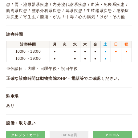
患 / 腎・泌尿器系疾患 / 内分泌代謝系疾患 / 血液・免疫系疾患 /
筋肉系疾患 / 整形外科系疾患 / 耳系疾患 / 生殖器系疾患 / 感染症
系疾患 / 寄生虫 / 腫瘍・がん / 中毒 / 心の病気 / けが・その他
診療時間
診察時間
月
火
水
木
金
土
日
祝
10:00 ~ 13:00
●
●
●
●
●
●
●
16:00 ~ 19:00
●
●
●
●
●
※休診日：火曜・日曜午後・祝日午後
正確な診療時間は動物病院のHP・電話等でご確認ください。
駐車場
あり
設備・取り扱い
クレジットカード
JAHA会員
アニコム