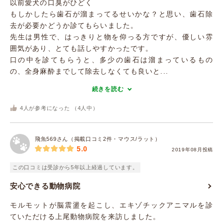
以前愛犬の口臭がひどく
もしかしたら歯石が溜まってるせいかな？と思い、歯石除
去が必要かどうか診てもらいました。
先生は男性で、はっきりと物を仰っる方ですが、優しい雰
囲気があり、とても話しやすかったです。
口の中を診てもらうと、多少の歯石は溜まっているもの
の、全身麻酔までして除去しなくても良いと...
続きを読む
4
人が参考になった （
4
人中）
飛魚569さん（掲載口コミ2件・マウス/ラット）
5.0
2019年08月投稿
この口コミは受診から5年以上経過しています。
安心できる動物病院
モルモットが脳震盪を起こし、エキゾチックアニマルを診
ていただける上尾動物病院を来訪しました。