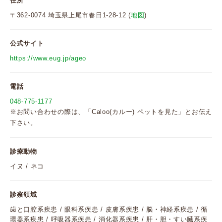
住所
〒362-0074 埼玉県上尾市春日1-28-12 (
地図
)
公式サイト
https://www.eug.jp/ageo
電話
048-775-1177
※お問い合わせの際は、「Caloo(カルー) ペットを見た」とお伝え
下さい。
診療動物
イヌ / ネコ
診察領域
歯と口腔系疾患 / 眼科系疾患 / 皮膚系疾患 / 脳・神経系疾患 / 循
環器系疾患 / 呼吸器系疾患 / 消化器系疾患 / 肝・胆・すい臓系疾