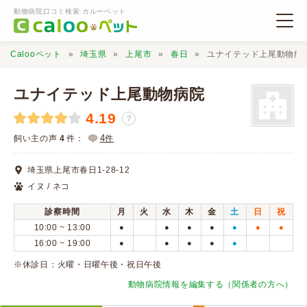
動物病院口コミ検索 カルーペット
Calooペット
埼玉県
上尾市
春日
ユナイテッド上尾動物病
ユナイテッド上尾動物病院
4.19
？
動物病院検索
4
飼い主の声
4
件：
件
埼玉県上尾市春日1-28-12
口コミ検索
イヌ / ネコ
診察時間
月
火
水
木
金
土
日
祝
Calooペットとは？
10:00 ~ 13:00
●
●
●
●
●
●
●
16:00 ~ 19:00
●
●
●
●
●
口コミ投稿
※休診日：火曜・日曜午後・祝日午後
動物病院情報を編集する（関係者の方へ）