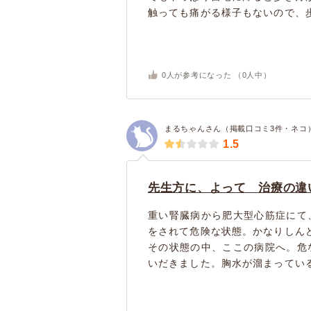
触っても痛がる様子もないので、歩.
0
人が参考になった （
0
人中）
まるちゃんさん（掲載口コミ3件・ネコ
1.5
先生方に、よって 治療の違
重い腎臓病から肥大型心筋症にて
をされて危険な状態。かなりしん
その状態の中、ここの病院へ。危
いだきました。胸水が溜まっている