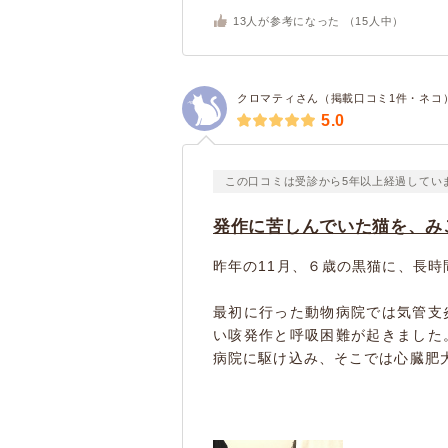
13
人が参考になった （
15
人中）
クロマティさん（掲載口コミ1件・ネコ
5.0
この口コミは受診から5年以上経過してい
発作に苦しんでいた猫を、み
昨年の11月、６歳の黒猫に、長
最初に行った動物病院では気管支
い咳発作と呼吸困難が起きました
病院に駆け込み、そこでは心臓肥大