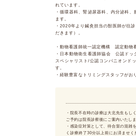
れています。
・循環器科、腎泌尿器科、内分泌科、
ます。
・2020年より鍼灸担当の獣医師が往
だきます）。
・動物看護師統一認定機構 認定動物
・日本動物衛生看護師協会 公認ドッ
スペシャリスト/公認コンパニオンド
す。
・経験豊富なトリミングスタッフがお
・院長不在時の診療は大北先生もし
ご予約は院長診察後にご案内いたし
・感染症対策として、待合室の混雑
く診療終了30分以上前にお済ませ