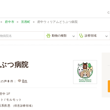
C
府中市
宮西町
府中ウィリアムどうぶつ病院
ぶつ病院
8
主の声
8
件：
件
中 1F
ット / モルモット
尿器系疾患
（得意診療領域）