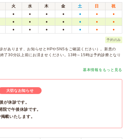
火
水
木
金
土
日
祝
●
●
●
●
●
●
●
●
●
●
●
●
●
●
●
●
●
●
●
●
●
予約のみ
診があります、お知らせとHPやSNSをご確認ください）。新患の
終了30分以上前にお済ませください。13時～15時は予約診療となり
基本情報をもっと見る
大切なお知らせ
日の午後が休診です。
9時半開院で午後休診です。
mで掲載いたします。