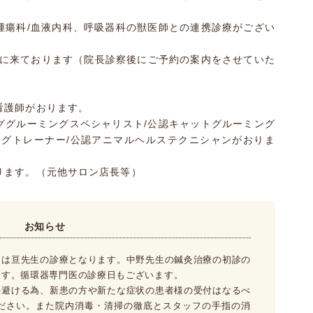
腫瘍科/血液内科、呼吸器科の獣医師との連携診療がござい
診に来ております（院長診察後にご予約の案内をさせていた
看護師がおります。
ググルーミングスペシャリスト/公認キャットグルーミング
ッグトレーナー/公認アニマルヘルステクニシャンがおりま
ります。（元他サロン店長等）
お知らせ
くは亘先生の診療となります。中野先生の鍼灸治療の初診の
ます。循環器専門医の診療日もございます。
を避ける為、新患の方や新たな症状の患者様の受付はなるべ
ください。また院内消毒・清掃の徹底とスタッフの手指の消