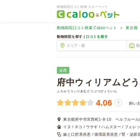
動物病院口コミ検索 カルーペット
動物病院口コミ検索
Calooペット
東京都
動物病院を探す |
口コミを探す
公式
府中ウィリアムどう
ふちゅううぃりあむどうぶつびょういん
4.06
？
飼い
東京都府中市宮西町1-8-10 ベルフルール府
イヌ / ネコ / ウサギ / ハムスター / フェレ
歯と口腔系疾患 / 循環器系疾患 / 腎・泌