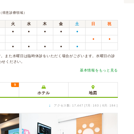
（得意診療領域）
火
水
木
金
土
日
祝
●
●
●
●
●
●
●
●
●
●
●
●
す。また水曜日は臨時休診をいただく場合がございます。水曜日の診
わせください。
基本情報をもっと見る
9
ミ
ホテル
地図
↓
アクセス数: 17,447 [7月: 163 | 6月: 184 ]