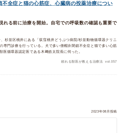
鎖不全症と猫の心筋症、心臓病の投薬治療につい
現れる前に治療を開始。自宅での呼吸数の確認も重要で
分、杉並区桃井にある「荻窪桃井どうぶつ病院/杉並動物循環器クリニ
の専門診療を行っている。犬で多い僧帽弁閉鎖不全症と猫で多い心筋
獣医循環器認定医である木﨑皓太院長に伺った。
頼れる獣医が教える治療法 vol.057
）
2023年08月投稿