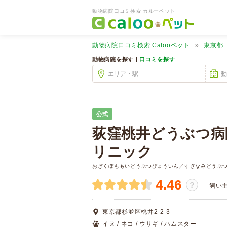
動物病院口コミ検索 カルーペット
動物病院口コミ検索
Calooペット
東京都
動物病院を探す |
口コミを探す
公式
荻窪桃井どうぶつ病
リニック
おぎくぼももいどうぶつびょういん／すぎなみどうぶ
4.46
？
飼い
東京都杉並区桃井2-2-3
イヌ / ネコ / ウサギ / ハムスター