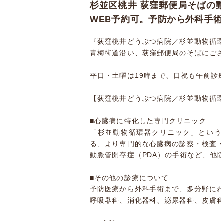
杉並区桃井 荻窪郵便局そばの
WEB予約可。予防から外科手
『荻窪桃井どうぶつ病院／杉並動物循
青梅街道沿い、荻窪郵便局のそばにご
平日・土曜は19時まで、日祝も午前診
【荻窪桃井どうぶつ病院／杉並動物循
■心臓病に特化した専門クリニック
「杉並動物循環器クリニック」とい
る、より専門的な心臓病の診察・検査
動脈管開存症（PDA）の手術など、他
■その他の診療について
予防医療から外科手術まで、多分野に
呼吸器科、消化器科、泌尿器科、皮膚