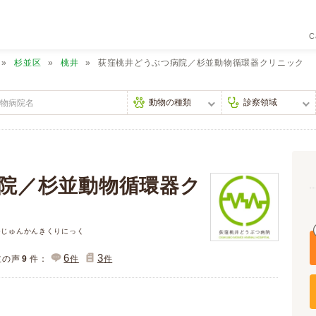
C
杉並区
桃井
荻窪桃井どうぶつ病院／杉並動物循環器クリニック
院／杉並動物循環器ク
つじゅんかんきくりにっく
6
3
主の声
9
件：
件
件