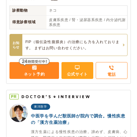
診察動物
ネコ
皮膚系疾患 / 腎・泌尿器系疾患 / 内分泌代謝
得意診察領域
系疾患
FIP（猫伝染性腹膜炎）の治療にも力を入れておりま
お知
らせ
す。 まずはお問い合わせください。
ネット予約
公式サイト
電話
PR
東洋医学
中医学を学んだ獣医師が院内で調合。慢性疾患
の「漢方生薬治療」
漢方生薬による慢性疾患の治療。諦めず、皮膚病、心