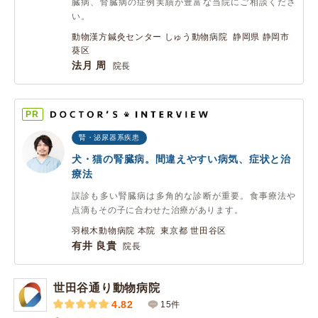
臓病、腎臓病の症例実績が豊富な当院にご相談くださ
い。
動物漢方鍼灸センター しゅう動物病院 静岡県 静岡市
葵区
法月 周
院長
PR
腎・泌尿器系疾患
犬・猫の腎臓病。間違えやすい病気、症状と治
療法
誤診も多い腎臓病は多角的な診断が重要。食事療法や
点滴もその子に合わせた治療があります。
羽根木動物病院 本院 東京都 世田谷区
有井 良貴
院長
世田谷通り動物病院
4.82
15件