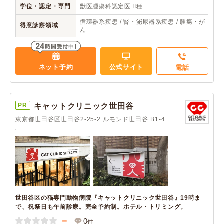
学位・認定・専門
獣医腫瘍科認定医 II種
循環器系疾患 / 腎・泌尿器系疾患 / 腫瘍・が
得意診察領域
ん
ネット予約
公式サイト
電話
PR
キャットクリニック世田谷
東京都世田谷区世田谷2-25-2 ルモンド世田谷 B1-4
世田谷区の猫専門動物病院『キャットクリニック世田谷』19時ま
で、祝祭日も午前診療。完全予約制。ホテル・トリミング。
－
0
件