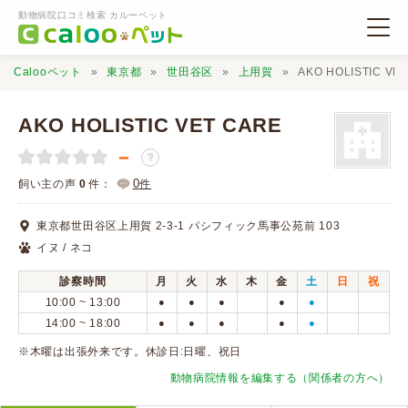
動物病院口コミ検索 カルーペット
Calooペット
東京都
世田谷区
上用賀
AKO HOLISTIC VE
AKO HOLISTIC VET CARE
－
？
動物病院検索
0
飼い主の声
0
件：
件
東京都世田谷区上用賀 2-3-1 パシフィック馬事公苑前 103
口コミ検索
イヌ / ネコ
診察時間
月
火
水
木
金
土
日
祝
Calooペットとは？
10:00 ~ 13:00
●
●
●
●
●
14:00 ~ 18:00
●
●
●
●
●
口コミ投稿
※木曜は出張外来です。休診日:日曜、祝日
動物病院情報を編集する（関係者の方へ）