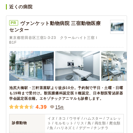
近くの病院
PR
ヴァンケット動物病院 三宿動物医療
センター
東京都世田谷区三宿1-3-23 クラールハイト三宿Ⅰ
B1F
池尻大橋駅・三軒茶屋駅より徒歩10分。予約制で平日・土曜・日曜
も19時まで受付け。獣医腫瘍科認定医Ⅱ種認定、日本獣医腎泌尿器
学会認定医在籍。エキゾチックアニマルも診察します。
4.39
15
件
イヌ / ネコ / ウサギ / ハムスター / フェレッ
診察動物
ト / モルモット / リス / 鳥 / 両生類 / 爬虫類
/ 魚 / ハリネズミ / デグー / チンチラ