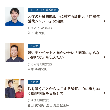
肝・胆・すい臓系疾患
犬猫の肝臓機能低下に対する診断と「門脈体
循環シャント」の治療
船橋どうぶつ病院
守下 建 院長
その他
飼い主やペットと向かい合い「病気にならな
い飼い方」を伝えたい
かるがも動物病院
大井 孝浩院長
その他
話を聞くことからはじまる診察、心に寄り添
う動物病院を目指して
かやま動物病院
鹿山 航院長
鹿山 真里獣医師