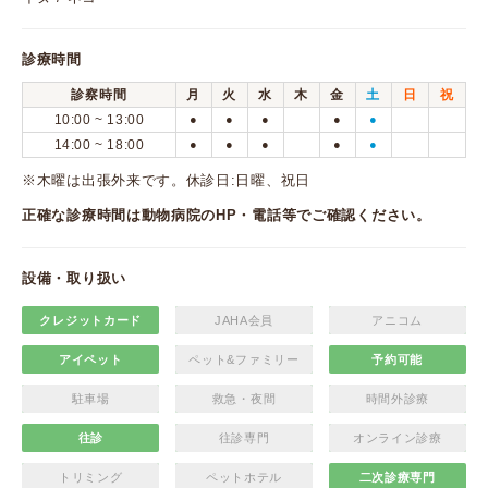
診療時間
診察時間
月
火
水
木
金
土
日
祝
10:00 ~ 13:00
●
●
●
●
●
14:00 ~ 18:00
●
●
●
●
●
※木曜は出張外来です。休診日:日曜、祝日
正確な診療時間は動物病院のHP・電話等でご確認ください。
設備・取り扱い
クレジットカード
JAHA会員
アニコム
アイペット
ペット&ファミリー
予約可能
駐車場
救急・夜間
時間外診療
往診
往診専門
オンライン診療
トリミング
ペットホテル
二次診療専門