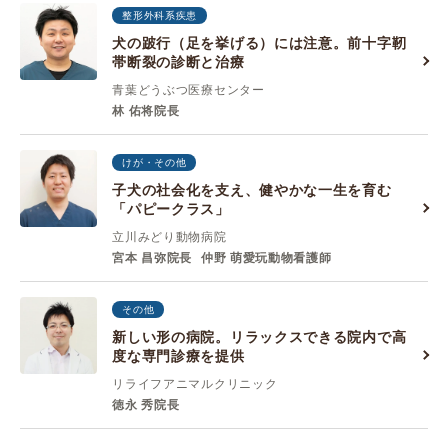
整形外科系疾患
犬の跛行（足を挙げる）には注意。前十字靭
帯断裂の診断と治療
青葉どうぶつ医療センター
林 佑将院長
けが・その他
子犬の社会化を支え、健やかな一生を育む
「パピークラス」
立川みどり動物病院
宮本 昌弥院長
仲野 萌愛玩動物看護師
その他
新しい形の病院。リラックスできる院内で高
度な専門診療を提供
リライフアニマルクリニック
徳永 秀院長