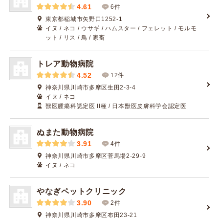
4.61
6件
東京都稲城市矢野口1252-1
イヌ / ネコ / ウサギ / ハムスター / フェレット / モルモ
ット / リス / 鳥 / 家畜
トレア動物病院
4.52
12件
神奈川県川崎市多摩区生田2-3-4
イヌ / ネコ
獣医腫瘍科認定医 II種 / 日本獣医皮膚科学会認定医
ぬまた動物病院
3.91
4件
神奈川県川崎市多摩区菅馬場2-29-9
イヌ / ネコ
やなぎペットクリニック
3.90
2件
神奈川県川崎市多摩区布田23-21