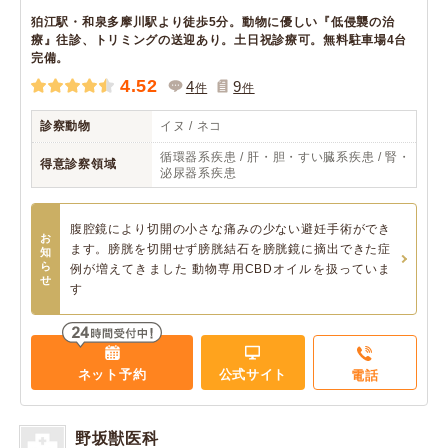
狛江駅・和泉多摩川駅より徒歩5分。動物に優しい『低侵襲の治
療』往診、トリミングの送迎あり。土日祝診療可。無料駐車場4台
完備。
4.52
4
9
件
件
診察動物
イヌ / ネコ
循環器系疾患 / 肝・胆・すい臓系疾患 / 腎・
得意診察領域
泌尿器系疾患
腹腔鏡により切開の小さな痛みの少ない避妊手術ができ
お
ます。膀胱を切開せず膀胱結石を膀胱鏡に摘出できた症
知
ら
例が増えてきました 動物専用CBDオイルを扱っていま
せ
す
ネット予約
公式サイト
電話
野坂獣医科