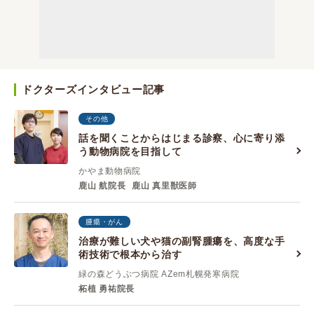
ドクターズインタビュー記事
その他
話を聞くことからはじまる診察、心に寄り添
う動物病院を目指して
かやま動物病院
鹿山 航院長
鹿山 真里獣医師
腫瘍・がん
治療が難しい犬や猫の副腎腫瘍を、高度な手
術技術で根本から治す
緑の森どうぶつ病院 AZem札幌発寒病院
柘植 勇祐院長