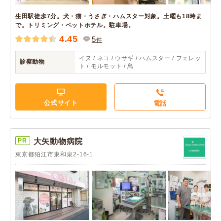
生田駅徒歩7分。犬・猫・うさぎ・ハムスター対象。土曜も18時ま
で。トリミング・ペットホテル。駐車場。
4.45
5
件
イヌ / ネコ / ウサギ / ハムスター / フェレッ
診察動物
ト / モルモット / 鳥
公式サイト
電話
PR
大矢動物病院
東京都狛江市東和泉2-16-1