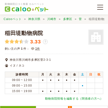
動物病院口コミ検索 カルーペット
Calooペット
神奈川県
川崎市
多摩区
菅
稲田堤動物病
稲田堤動物病院
3.33
？
動物病院検索
1
飼い主の声
1
件：
件
神奈川県川崎市多摩区菅2-3-1
口コミ検索
イヌ / ネコ
診察時間
月
火
水
木
金
土
日
祝
Calooペットとは？
09:00 ~ 12:00
●
●
●
●
●
09:00 ~ 15:00
●
15:00 ~ 19:00
●
●
●
●
●
口コミ投稿
動物病院情報を編集する（関係者の方へ）
1