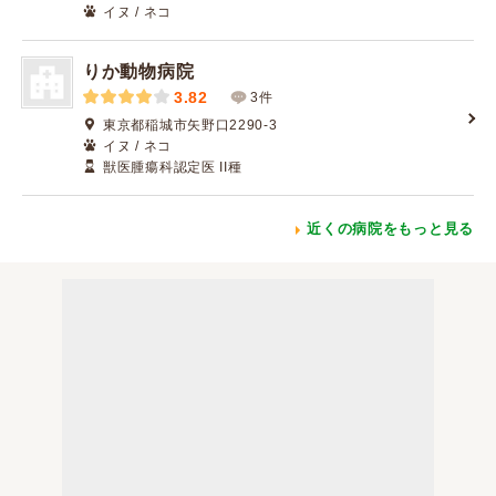
イヌ / ネコ
りか動物病院
3.82
3件
東京都稲城市矢野口2290-3
イヌ / ネコ
獣医腫瘍科認定医 II種
近くの病院をもっと見る