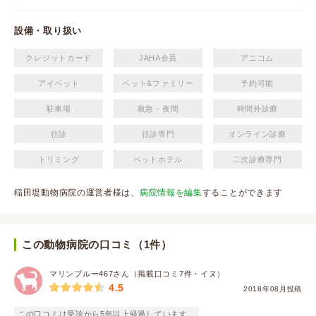
設備・取り扱い
クレジットカード
JAHA会員
アニコム
アイペット
ペット&ファミリー
予約可能
駐車場
救急・夜間
時間外診療
往診
往診専門
オンライン診療
トリミング
ペットホテル
二次診療専門
稲田堤動物病院の運営者様は、
病院情報を編集
することができます
この動物病院の口コミ（1件）
マリンブルー467さん（掲載口コミ7件・イヌ）
4.5
2018年08月投稿
この口コミは受診から5年以上経過しています。