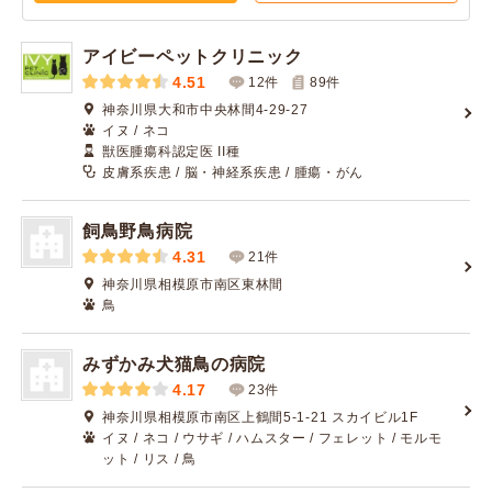
アイビーペットクリニック
4.51
12件
89
件
神奈川県大和市中央林間4-29-27
イヌ / ネコ
獣医腫瘍科認定医 II種
皮膚系疾患 / 脳・神経系疾患 / 腫瘍・がん
飼鳥野鳥病院
4.31
21件
神奈川県相模原市南区東林間
鳥
みずかみ犬猫鳥の病院
4.17
23件
神奈川県相模原市南区上鶴間5-1-21 スカイビル1F
イヌ / ネコ / ウサギ / ハムスター / フェレット / モルモ
ット / リス / 鳥