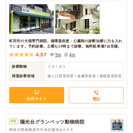
町田市の犬猫専門病院。循環器疾患・心臓病の診断治療に力を入れ
ています。予約診療。土曜も19時まで診療。無料駐車場7台完備。
4.57
9
4
件
件
診察動物
イヌ / ネコ
得意診察領域
歯と口腔系疾患 / 皮膚系疾患 / 循環器系疾患
公式サイト
電話
PR
陽光台グランベッツ動物病院
神奈川県相模原市中央区陽光台3-5-4