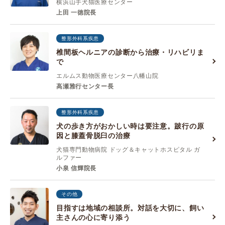
横浜山手犬猫医療センター
上田 一徳院長
整形外科系疾患
椎間板ヘルニアの診断から治療・リハビリま
で
エルムス動物医療センター八幡山院
高瀬雅行センター長
整形外科系疾患
犬の歩き方がおかしい時は要注意。跛行の原
因と膝蓋骨脱臼の治療
犬猫専門動物病院 ドッグ＆キャットホスピタル ガ
ルファー
小泉 信輝院長
その他
目指すは地域の相談所。対話を大切に、飼い
主さんの心に寄り添う