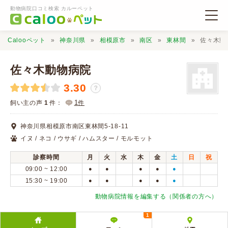
動物病院口コミ検索 カルーペット
Calooペット
神奈川県
相模原市
南区
東林間
佐々木動
佐々木動物病院
3.30
？
動物病院検索
1
飼い主の声
1
件：
件
神奈川県相模原市南区東林間5-18-11
口コミ検索
イヌ / ネコ / ウサギ / ハムスター / モルモット
診察時間
月
火
水
木
金
土
日
祝
Calooペットとは？
09:00 ~ 12:00
●
●
●
●
●
15:30 ~ 19:00
●
●
●
●
●
口コミ投稿
動物病院情報を編集する（関係者の方へ）
1