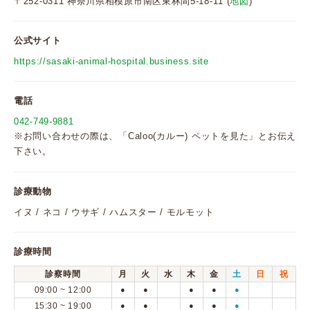
〒252-0311 神奈川県相模原市南区東林間5-18-11 (
地図
)
公式サイト
https://sasaki-animal-hospital.business.site
電話
042-749-9881
※お問い合わせの際は、「Caloo(カルー) ペットを見た」とお伝え
下さい。
診療動物
イヌ / ネコ / ウサギ / ハムスター / モルモット
診療時間
診察時間
月
火
水
木
金
土
日
祝
09:00 ~ 12:00
●
●
●
●
●
15:30 ~ 19:00
●
●
●
●
●