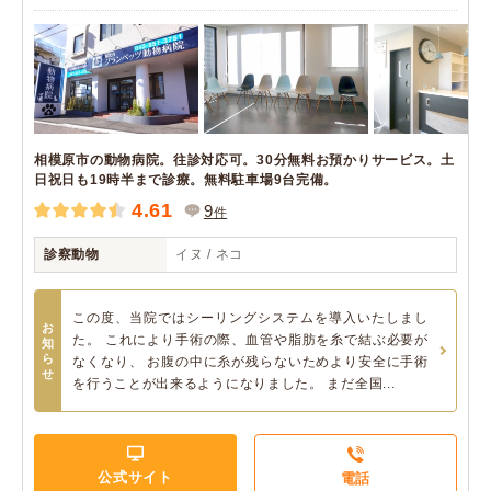
相模原市の動物病院。往診対応可。30分無料お預かりサービス。土
日祝日も19時半まで診療。無料駐車場9台完備。
4.61
9
件
診察動物
イヌ / ネコ
この度、当院ではシーリングシステムを導入いたしまし
お
た。 これにより手術の際、血管や脂肪を糸で結ぶ必要が
知
ら
なくなり、 お腹の中に糸が残らないためより安全に手術
せ
を行うことが出来るようになりました。 まだ全国...
公式サイト
電話