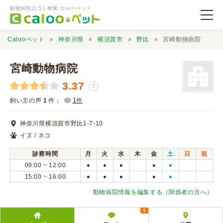
動物病院口コミ検索 カルーペット
Calooペット
神奈川県
横須賀市
野比
宮崎動物病院
宮崎動物病院
3.37
？
動物病院検索
1
飼い主の声
1
件：
件
神奈川県横須賀市野比1-7-10
口コミ検索
イヌ / ネコ
診察時間
月
火
水
木
金
土
日
祝
Calooペットとは？
09:00 ~ 12:00
●
●
●
●
●
15:00 ~ 16:00
●
●
●
●
●
口コミ投稿
動物病院情報を編集する（関係者の方へ）
1