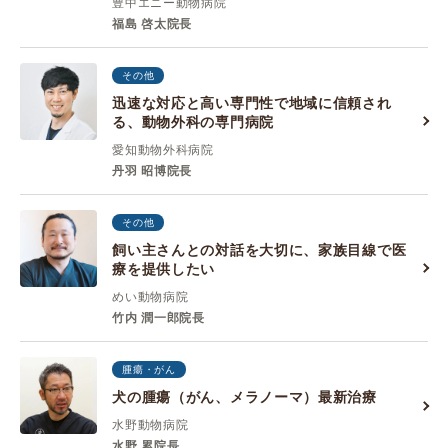
豊中エニー動物病院
福島 啓太院長
その他
迅速な対応と高い専門性で地域に信頼され
る、動物外科の専門病院
愛知動物外科病院
丹羽 昭博院長
その他
飼い主さんとの対話を大切に、家族目線で医
療を提供したい
めい動物病院
竹内 潤一郎院長
腫瘍・がん
犬の腫瘍（がん、メラノーマ）最新治療
水野動物病院
水野 累院長