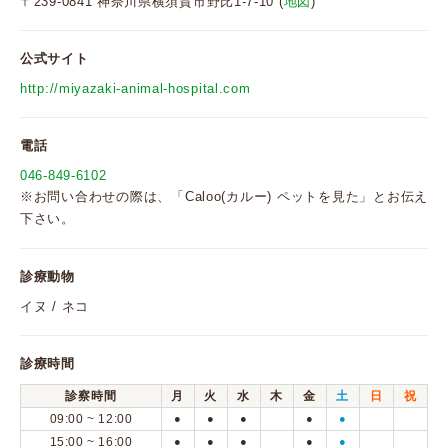
〒239-0841 神奈川県横須賀市野比1-7-10 (
地図
)
公式サイト
http://miyazaki-animal-hospital.com
電話
046-849-6102
※お問い合わせの際は、「Caloo(カルー) ペットを見た」とお伝え
下さい。
診療動物
イヌ / ネコ
診療時間
診察時間
月
火
水
木
金
土
日
祝
09:00 ~ 12:00
●
●
●
●
●
15:00 ~ 16:00
●
●
●
●
●