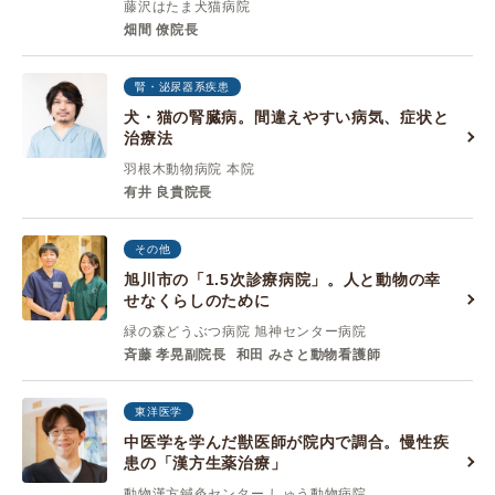
藤沢はたま犬猫病院
畑間 僚院長
腎・泌尿器系疾患
犬・猫の腎臓病。間違えやすい病気、症状と
治療法
羽根木動物病院 本院
有井 良貴院長
その他
旭川市の「1.5次診療病院」。人と動物の幸
せなくらしのために
緑の森どうぶつ病院 旭神センター病院
斉藤 孝晃副院長
和田 みさと動物看護師
東洋医学
中医学を学んだ獣医師が院内で調合。慢性疾
患の「漢方生薬治療」
動物漢方鍼灸センター しゅう動物病院