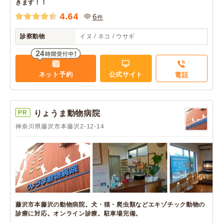
きます！！
4.64
6
件
診察動物
イヌ / ネコ / ウサギ
ネット予約
公式サイト
電話
PR
りょうま動物病院
神奈川県藤沢市本藤沢2-12-14
藤沢市本藤沢の動物病院。犬・猫・爬虫類などエキゾチック動物の
診療に対応。オンライン診療。駐車場完備。