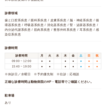
診察領域
歯と口腔系疾患 / 眼科系疾患 / 皮膚系疾患 / 脳・神経系疾患 / 循
環器系疾患 / 呼吸器系疾患 / 消化器系疾患 / 腎・泌尿器系疾患 /
内分泌代謝系疾患 / 筋肉系疾患 / 整形外科系疾患 / 耳系疾患 / 感
染症系疾患
診療時間
診察時間
月
火
水
木
金
土
日
祝
09:00 ~ 12:00
●
●
●
●
●
●
●
15:40 ~ 19:00
●
●
●
●
●
●
●
※休診日／水曜日 ※予約優先制 ※往診：応相談
正確な診療時間は動物病院のHP・電話等でご確認ください。
駐車場
あり