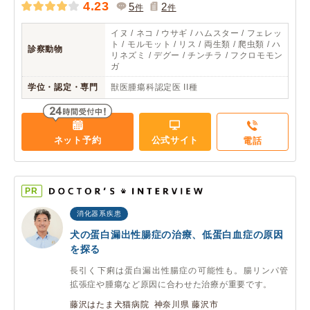
4.23
5
2
件
件
イヌ / ネコ / ウサギ / ハムスター / フェレッ
ト / モルモット / リス / 両生類 / 爬虫類 / ハ
診察動物
リネズミ / デグー / チンチラ / フクロモモン
ガ
学位・認定・専門
獣医腫瘍科認定医 II種
ネット予約
公式サイト
電話
PR
消化器系疾患
犬の蛋白漏出性腸症の治療、低蛋白血症の原因
を探る
長引く下痢は蛋白漏出性腸症の可能性も。腸リンパ管
拡張症や腫瘍など原因に合わせた治療が重要です。
藤沢はたま犬猫病院 神奈川県 藤沢市