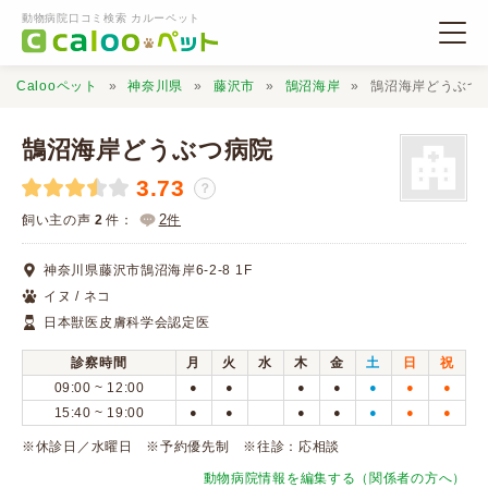
動物病院口コミ検索 カルーペット
Calooペット
神奈川県
藤沢市
鵠沼海岸
鵠沼海岸どうぶつ
鵠沼海岸どうぶつ病院
3.73
？
動物病院検索
2
飼い主の声
2
件：
件
神奈川県藤沢市鵠沼海岸6-2-8 1F
口コミ検索
イヌ / ネコ
日本獣医皮膚科学会認定医
Calooペットとは？
診察時間
月
火
水
木
金
土
日
祝
09:00 ~ 12:00
●
●
●
●
●
●
●
口コミ投稿
15:40 ~ 19:00
●
●
●
●
●
●
●
※休診日／水曜日 ※予約優先制 ※往診：応相談
動物病院情報を編集する（関係者の方へ）