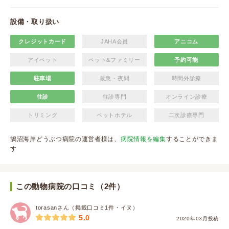
設備・取り扱い
クレジットカード
JAHA会員
アニコム
アイペット
ペット&ファミリー
予約可能
駐車場
救急・夜間
時間外診療
往診
往診専門
オンライン診療
トリミング
ペットホテル
二次診療専門
鵠沼海岸どうぶつ病院の運営者様は、
病院情報を編集
することができま
す
この動物病院の口コミ（2件）
torasanさん（掲載口コミ1件・イヌ）
5.0
2020年03月投稿