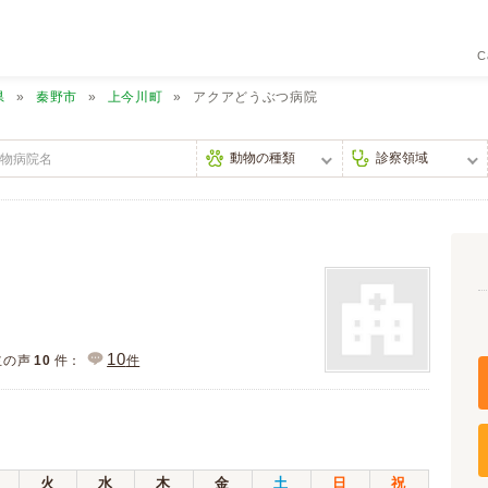
C
県
秦野市
上今川町
アクアどうぶつ病院
10
主の声
10
件：
件
火
水
木
金
土
日
祝