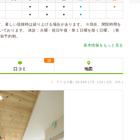
●
●
●
●
●
●
●
●
●
す。著しい混雑時は繰り上げる場合があります。 ※現在、閉院時間を
だいております。 休診：火曜・祝日午後・第１日曜を除く日曜。（第
事前予約制。
基本情報をもっと見る
10
口コミ
地図
↑
アクセス数: 39,968 [7月: 128 | 6月: 105 ]