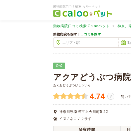
動物病院口コミ検索 カルーペット
動物病院口コミ検索
Calooペット
神奈川
動物病院を探す |
口コミを探す
公式
アクアどうぶつ病院
あくあどうぶつびょういん
4.74
？
飼い
神奈川県秦野市上今川町5-22
イヌ / ネコ / ウサギ
診察時間
月