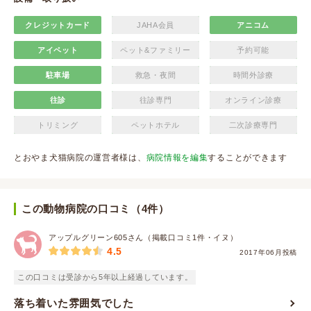
クレジットカード
JAHA会員
アニコム
アイペット
ペット&ファミリー
予約可能
駐車場
救急・夜間
時間外診療
往診
往診専門
オンライン診療
トリミング
ペットホテル
二次診療専門
とおやま犬猫病院の運営者様は、
病院情報を編集
することができます
この動物病院の口コミ（4件）
アップルグリーン605さん（掲載口コミ1件・イヌ）
4.5
2017年06月投稿
この口コミは受診から5年以上経過しています。
落ち着いた雰囲気でした