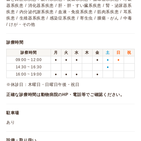
器系疾患 / 消化器系疾患 / 肝・胆・すい臓系疾患 / 腎・泌尿器系
疾患 / 内分泌代謝系疾患 / 血液・免疫系疾患 / 筋肉系疾患 / 耳系
疾患 / 生殖器系疾患 / 感染症系疾患 / 寄生虫 / 腫瘍・がん / 中毒
/ けが・その他
診療時間
診察時間
月
火
水
木
金
土
日
祝
09:00 ~ 12:00
●
●
●
●
●
●
14:30 ~ 16:30
●
16:00 ~ 19:00
●
●
●
●
※休診日：木曜日・日曜日午後・祝日
正確な診療時間は動物病院のHP・電話等でご確認ください。
駐車場
あり
設備・取り扱い