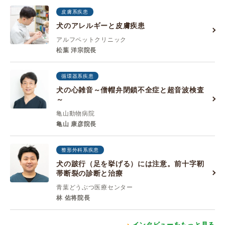
皮膚系疾患
犬のアレルギーと皮膚疾患
アルフペットクリニック
松葉 洋宗院長
循環器系疾患
犬の心雑音～僧帽弁閉鎖不全症と超音波検査
～
亀山動物病院
亀山 康彦院長
整形外科系疾患
犬の跛行（足を挙げる）には注意。前十字靭
帯断裂の診断と治療
青葉どうぶつ医療センター
林 佑将院長
インタビューをもっと見る