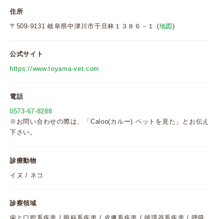
住所
〒509-9131 岐阜県中津川市千旦林１３８６－１ (
地図
)
公式サイト
https://www.toyama-vet.com
電話
0573-67-8288
※お問い合わせの際は、「Caloo(カルー) ペットを見た」とお伝え
下さい。
診療動物
イヌ / ネコ
診察領域
歯と口腔系疾患 / 眼科系疾患 / 皮膚系疾患 / 循環器系疾患 / 呼吸