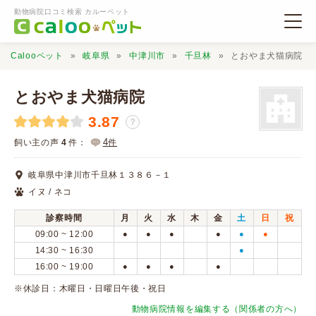
動物病院口コミ検索 カルーペット
Calooペット
岐阜県
中津川市
千旦林
とおやま犬猫病院
とおやま犬猫病院
3.87
？
動物病院検索
4
飼い主の声
4
件：
件
岐阜県中津川市千旦林１３８６－１
口コミ検索
イヌ / ネコ
診察時間
月
火
水
木
金
土
日
祝
Calooペットとは？
09:00 ~ 12:00
●
●
●
●
●
●
14:30 ~ 16:30
●
16:00 ~ 19:00
●
●
●
●
口コミ投稿
※休診日：木曜日・日曜日午後・祝日
動物病院情報を編集する（関係者の方へ）