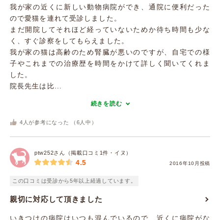
我が家の近くに新しい動物病院ができ、通院に便利だった
ので愛猫を連れて受診しました。
まだ開院してそれほど経っていないためか待ち時間も少な
く、すぐ診察をしてもらえました。
我が家の猫は高齢のため腎臓が悪いのですが、自宅での様
子やこれまでの治療歴を時間をかけて詳しく聞いてくれま
した。
院長先生は比...
続きを読む
4
人が参考になった （
6
人中）
ptw252さん（掲載口コミ1件・イヌ）
4.5
2016年10月投稿
この口コミは受診から5年以上経過しています。
親切に対応して頂きました
いきつけの病院はいつも混んでいるので、近くに病院がな