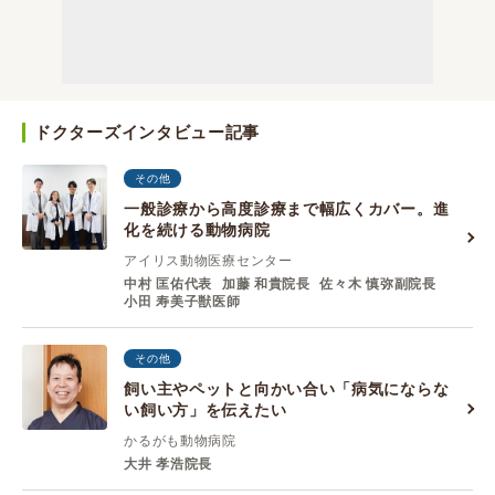
ドクターズインタビュー記事
その他
一般診療から高度診療まで幅広くカバー。進
化を続ける動物病院
アイリス動物医療センター
中村 匡佑代表
加藤 和貴院⻑
佐々⽊ 慎弥副院⻑
⼩⽥ 寿美⼦獣医師
その他
飼い主やペットと向かい合い「病気にならな
い飼い方」を伝えたい
かるがも動物病院
大井 孝浩院長