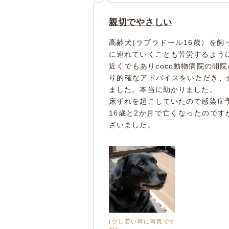
親切でやさしい
高齢犬(ラブラドール16歳）を
に連れていくことも苦労するよう
近くでもありcoco動物病院の開
り的確なアドバイスをいただき、
ました。本当に助かりました。
床ずれを起こしていたので感染症
16歳と2か月で亡くなったので
ざいました。
(少し若い時に写真です