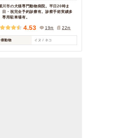
屋川市の犬猫専門動物病院。平日20時ま
、日・祝完全予約診療有。診察手術実績多
。専用駐車場有。
4.53
19
22
件
件
診察動物
イヌ / ネコ