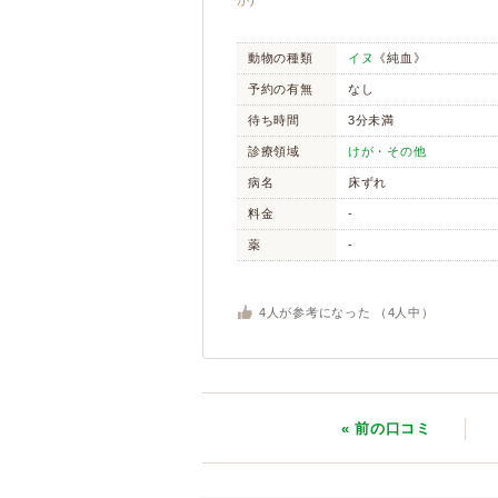
が)
動物の種類
イヌ
《純血》
予約の有無
なし
待ち時間
3分未満
診療領域
けが・その他
病名
床ずれ
料金
-
薬
-
4
人が参考になった （
4
人中）
« 前
の口コミ