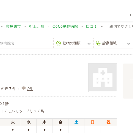
C
寝屋川市
打上元町
CoCo動物病院
口コミ
「親切でやさし
7
主の声
7
件：
件
タ1階
ト / モルモット / リス / 鳥
火
水
木
金
土
日
祝
●
●
●
●