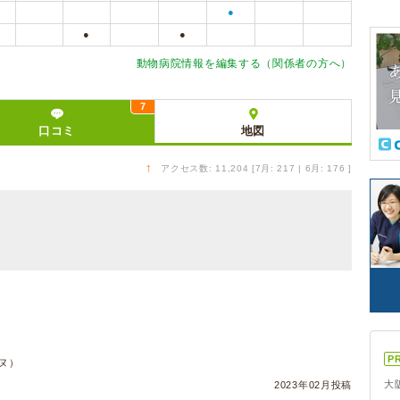
●
●
●
動物病院情報を編集する（関係者の方へ）
7
口コミ
地図
↑
アクセス数: 11,204 [7月: 217 | 6月: 176 ]
P
イヌ）
大
2023年02月投稿