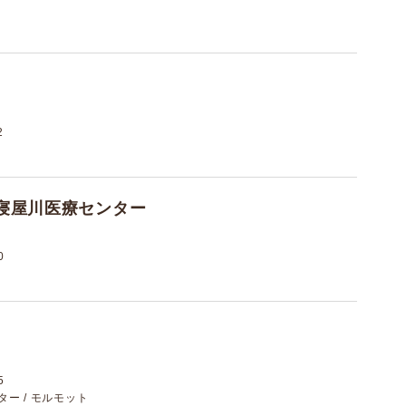
2
寝屋川医療センター
0
5
スター / モルモット