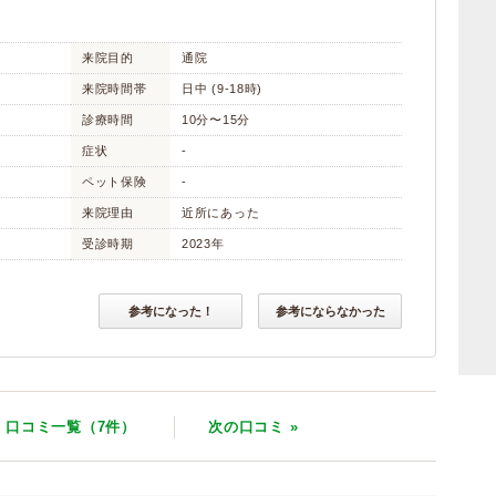
来院目的
通院
来院時間帯
日中 (9-18時)
診療時間
10分〜15分
症状
-
ペット保険
-
来院理由
近所にあった
受診時期
2023年
参考になった！
参考にならなかった
口コミ一覧（7件）
次
の口コミ
»