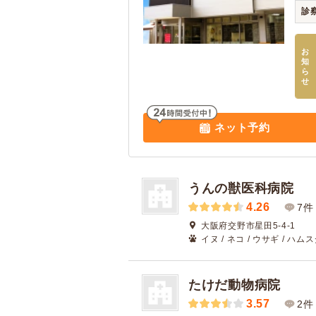
診
お
知
ら
せ
ネット予約
うんの獣医科病院
4.26
7件
大阪府交野市星田5-4-1
イヌ / ネコ / ウサギ / ハム
たけだ動物病院
3.57
2件