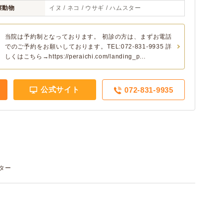
察動物
イヌ / ネコ / ウサギ / ハムスター
当院は予約制となっております。 初診の方は、まずお電話
でのご予約をお願いしております。TEL:072-831-9935 詳
しくはこちら→https://peraichi.com/landing_p...
公式サイト
072-831-9935
スター