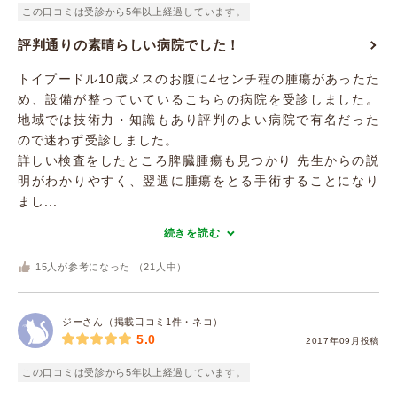
この口コミは受診から5年以上経過しています。
評判通りの素晴らしい病院でした！
トイプードル10歳メスのお腹に4センチ程の腫瘍があったた
め、設備が整っていているこちらの病院を受診しました。
地域では技術力・知識もあり評判のよい病院で有名だった
ので迷わず受診しました。
詳しい検査をしたところ脾臓腫瘍も見つかり 先生からの説
明がわかりやすく、翌週に腫瘍をとる手術することになり
まし...
続きを読む
15
人が参考になった （
21
人中）
ジーさん（掲載口コミ1件・ネコ）
5.0
2017年09月投稿
この口コミは受診から5年以上経過しています。