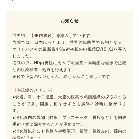
お知らせ
世界初！【4K内視鏡】を導入しています。
当院では、日本はもとより、世界の獣医界でも初となる、
オリンパス社の最新鋭4K技術搭載の内視鏡EVIS X1を導入
しました。
従来のフルHD内視鏡に比べて高画質・高精細な画像で正確
な内視鏡検査・処置を行えます。
細径で小型のワンちゃん、猫ちゃんにも優しいです。
《内視鏡のメリット》
●食道、胃、十二指腸、大腸の観察や粘膜組織の採取をする
ことができ、開腹手術をせずとも病気の診断に繋がりま
す。
●消化管内の異物（竹串、プラスチック、骨片など）を開腹
手術せずに除去することが望めます。
●消化管以外にも鼻腔内や咽喉頭、気管・気管支内、膣内の
検査ができます。