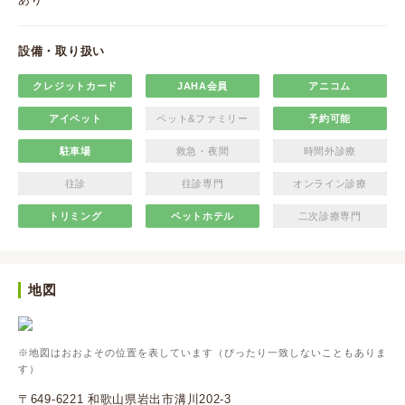
設備・取り扱い
クレジットカード
JAHA会員
アニコム
アイペット
ペット&ファミリー
予約可能
駐車場
救急・夜間
時間外診療
往診
往診専門
オンライン診療
トリミング
ペットホテル
二次診療専門
地図
※地図はおおよその位置を表しています（ぴったり一致しないこともありま
す）
〒649-6221 和歌山県岩出市溝川202-3