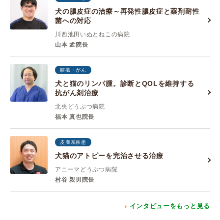
犬の膿皮症の治療～再発性膿皮症と薬剤耐性
菌への対応
川西池田いぬとねこの病院
山本 孟院長
腫瘍・がん
犬と猫のリンパ腫。診断とQOLを維持する
抗がん剤治療
北央どうぶつ病院
福本 真也院長
皮膚系疾患
犬猫のアトピーを完治させる治療
アニーマどうぶつ病院
村谷 親男院長
インタビューをもっと見る