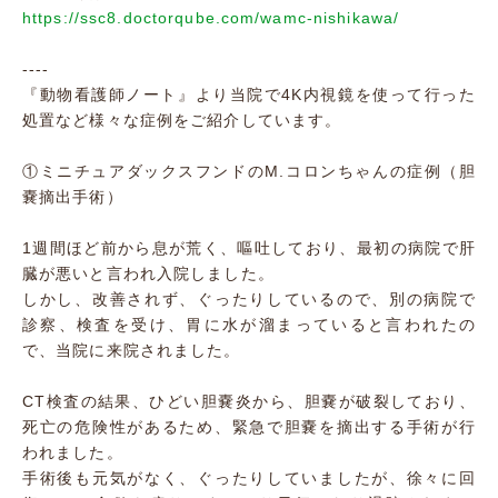
https://ssc8.doctorqube.com/wamc-nishikawa/
----
『動物看護師ノート』より当院で4K内視鏡を使って行った
処置など様々な症例をご紹介しています。
①ミニチュアダックスフンドのM.コロンちゃんの症例（胆
嚢摘出手術）
1週間ほど前から息が荒く、嘔吐しており、最初の病院で肝
臓が悪いと言われ入院しました。
しかし、改善されず、ぐったりしているので、別の病院で
診察、検査を受け、胃に水が溜まっていると言われたの
で、当院に来院されました。
CT検査の結果、ひどい胆嚢炎から、胆嚢が破裂しており、
死亡の危険性があるため、緊急で胆嚢を摘出する手術が行
われました。
手術後も元気がなく、ぐったりしていましたが、徐々に回