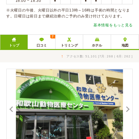
16:00 ~ 18:30
●
●
●
※火曜日の午後、火曜日以外の平日13時～16時は手術の時間となりま
す。日曜日は前日まで継続治療のご予約のみ受け付けております。
基本情報をもっと見る
7
トップ
口コミ
トリミング
ホテル
地図
↑
アクセス数: 51,101 [7月: 268 | 6月: 262 ]