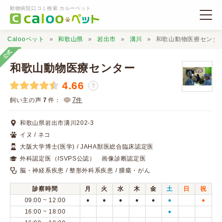
動物病院口コミ検索 カルーペット
Calooペット
和歌山県
岩出市
溝川
和歌山動物医療センタ
公式
和歌山動物医療センター
4.66
？
動物病院検索
7
飼い主の声
7
件：
件
和歌山県岩出市溝川202-3
口コミ検索
イヌ / ネコ
大阪大学博士(医学) / JAHA獣医総合臨床認定医
Calooペットとは？
外科認定医（ISVPS公認） 画像診断認定医
脳・神経系疾患 / 整形外科系疾患 / 腫瘍・がん
口コミ投稿
診察時間
月
火
水
木
金
土
日
祝
09:00 ~ 12:00
●
●
●
●
●
●
●
16:00 ~ 18:00
●