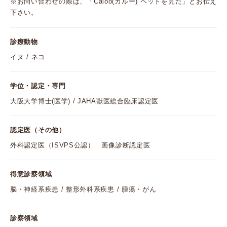
※お問い合わせの際は、「Caloo(カルー) ペットを見た」とお伝え
下さい。
診療動物
イヌ / ネコ
学位・認定・専門
大阪大学博士(医学) / JAHA獣医総合臨床認定医
認定医（その他）
外科認定医（ISVPS公認） 画像診断認定医
得意診察領域
脳・神経系疾患 / 整形外科系疾患 / 腫瘍・がん
診察領域