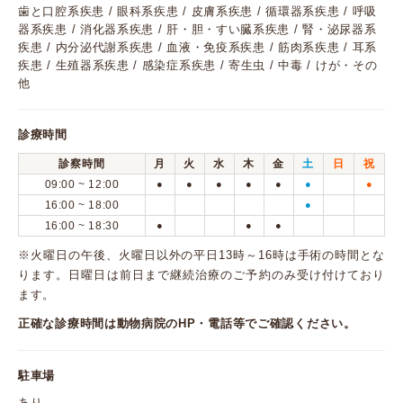
歯と口腔系疾患 / 眼科系疾患 / 皮膚系疾患 / 循環器系疾患 / 呼吸
器系疾患 / 消化器系疾患 / 肝・胆・すい臓系疾患 / 腎・泌尿器系
疾患 / 内分泌代謝系疾患 / 血液・免疫系疾患 / 筋肉系疾患 / 耳系
疾患 / 生殖器系疾患 / 感染症系疾患 / 寄生虫 / 中毒 / けが・その
他
診療時間
診察時間
月
火
水
木
金
土
日
祝
09:00 ~ 12:00
●
●
●
●
●
●
●
16:00 ~ 18:00
●
16:00 ~ 18:30
●
●
●
※火曜日の午後、火曜日以外の平日13時～16時は手術の時間とな
ります。日曜日は前日まで継続治療のご予約のみ受け付けており
ます。
正確な診療時間は動物病院のHP・電話等でご確認ください。
駐車場
あり