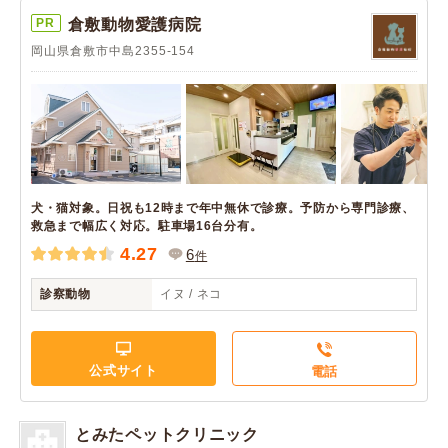
PR
倉敷動物愛護病院
岡山県倉敷市中島2355-154
犬・猫対象。日祝も12時まで年中無休で診療。予防から専門診療、
救急まで幅広く対応。駐車場16台分有。
4.27
6
件
診察動物
イヌ / ネコ
公式サイト
電話
とみたペットクリニック