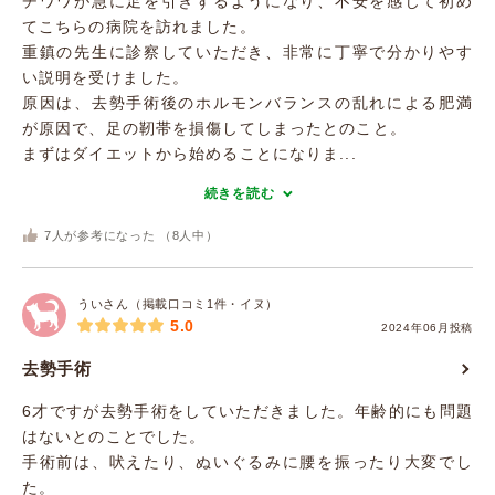
チワワが急に足を引きずるようになり、不安を感じて初め
てこちらの病院を訪れました。
重鎮の先生に診察していただき、非常に丁寧で分かりやす
い説明を受けました。
原因は、去勢手術後のホルモンバランスの乱れによる肥満
が原因で、足の靭帯を損傷してしまったとのこと。
まずはダイエットから始めることになりま...
続きを読む
7
人が参考になった （
8
人中）
ういさん（掲載口コミ1件・イヌ）
5.0
2024年06月投稿
去勢手術
6才ですが去勢手術をしていただきました。年齢的にも問題
はないとのことでした。
手術前は、吠えたり、ぬいぐるみに腰を振ったり大変でし
た。