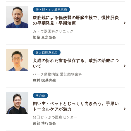
肝・胆・すい臓系疾患
腹腔鏡による低侵襲の肝臓生検で、慢性肝炎
の早期発見・早期治療
カトウ獣医科クリニック
加藤 直之院長
歯と口腔系疾患
犬猫の折れた歯を保存する、破折の治療につ
いて
パーク動物病院 愛知動物歯科
奥村 聡基先生
その他
飼い主・ペットとじっくり向き合う。手厚い
トータルケアが魅力
蒲田どうぶつ医療センター
綾部 博行院長