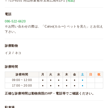
〒713-8102 岡山県倉敷市玉島乙島613-1 (
地図
)
電話
086-522-6620
※お問い合わせの際は、「Caloo(カルー) ペットを見た」とお伝え
下さい。
診療動物
イヌ / ネコ
診療時間
診察時間
月
火
水
木
金
土
日
祝
09:00 ~ 12:00
●
●
●
●
●
●
17:00 ~ 20:00
●
●
●
●
●
●
正確な診療時間は動物病院のHP・電話等でご確認ください。
駐車場