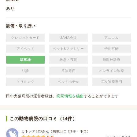
あり
設備・取り扱い
クレジットカード
JAHA会員
アニコム
アイペット
ペット&ファミリー
予約可能
駐車場
救急・夜間
時間外診療
往診
往診専門
オンライン診療
トリミング
ペットホテル
二次診療専門
田中犬猫病院の運営者様は、
病院情報を編集
することができます
この動物病院の口コミ（14件）
カトレア120さん（掲載口コミ1件・ネコ）