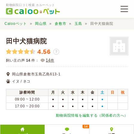
動物病院口コミ検索 カルーペット
Calooペット
岡山県
倉敷市
玉島
田中犬猫病院
田中犬猫病院
4.56
？
動物病院検索
14
飼い主の声
14
件：
件
岡山県倉敷市玉島乙島613-1
口コミ検索
イヌ / ネコ
診察時間
月
火
水
木
金
土
日
祝
Calooペットとは？
09:00 ~ 12:00
●
●
●
●
●
●
17:00 ~ 20:00
●
●
●
●
●
●
口コミ投稿
動物病院情報を編集する（関係者の方へ）
14