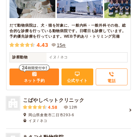
だて動物病院は、犬・猫を対象に、一般内科・一般外科その他、総
合的な診療を行っている動物病院です。日曜日も診療しています。
予約優先診療を行っています。WEB予約あり・トリミング完備
4.43
15
件
診察動物
イヌ / ネコ
ネット予約
公式サイト
電話
こばやしペットクリニック
4.58
12件
岡山県倉敷市二日市293-6
イヌ / ネコ