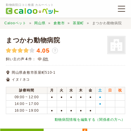
動物病院口コミ検索 カルーペット
Calooペット
岡山県
倉敷市
茶屋町
まつかわ動物病院
まつかわ動物病院
4.05
？
動物病院検索
4
飼い主の声
4
件：
件
岡山県倉敷市茶屋町510-1
口コミ検索
イヌ / ネコ
診察時間
月
火
水
木
金
土
日
祝
Calooペットとは？
09:00 ~ 12:00
●
●
●
●
●
●
14:00 ~ 17:00
●
16:00 ~ 19:00
●
●
●
●
●
口コミ投稿
動物病院情報を編集する（関係者の方へ）
4