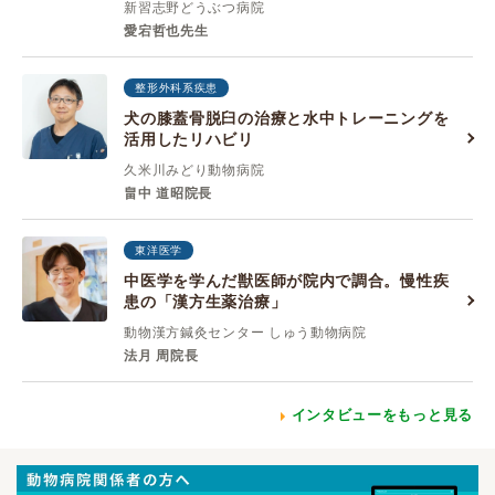
新習志野どうぶつ病院
愛宕哲也先生
整形外科系疾患
犬の膝蓋骨脱臼の治療と水中トレーニングを
活用したリハビリ
久米川みどり動物病院
畠中 道昭院長
東洋医学
中医学を学んだ獣医師が院内で調合。慢性疾
患の「漢方生薬治療」
動物漢方鍼灸センター しゅう動物病院
法月 周院長
インタビューをもっと見る