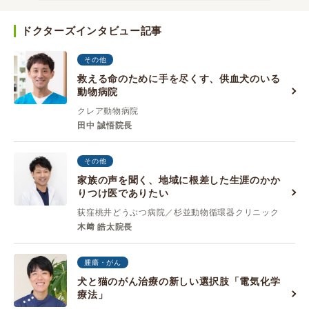
ドクターズインタビュー記事
その他
救える命のために手を尽くす、供血犬のいる
動物病院
クレア動物病院
田中 誠悟院長
その他
家族の声を聞く、地域に根差した生涯のかか
りつけ医でありたい
荻窪桃井どうぶつ病院／杉並動物循環器クリニック
木﨑 皓太院長
腫瘍・がん
犬と猫のがん治療の新しい選択肢「電気化学
療法」