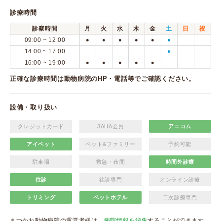
診療時間
診察時間
月
火
水
木
金
土
日
祝
09:00 ~ 12:00
●
●
●
●
●
●
14:00 ~ 17:00
●
16:00 ~ 19:00
●
●
●
●
●
正確な診療時間は動物病院のHP・電話等でご確認ください。
設備・取り扱い
クレジットカード
JAHA会員
アニコム
アイペット
ペット&ファミリー
予約可能
駐車場
救急・夜間
時間外診療
往診
往診専門
オンライン診療
トリミング
ペットホテル
二次診療専門
まつかわ動物病院の運営者様は、
病院情報を編集
することができます