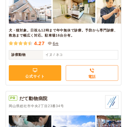
犬・猫対象。日祝も12時まで年中無休で診療。予防から専門診療、
救急まで幅広く対応。駐車場16台分有。
4.27
6
件
診察動物
イヌ / ネコ
公式サイト
電話
PR
だて動物病院
岡山県総社市中央2丁目23番34号