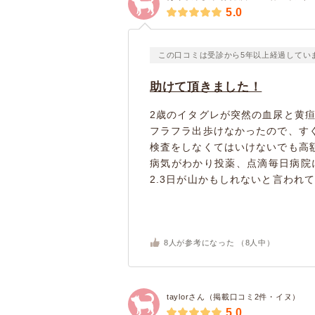
5.0
この口コミは受診から5年以上経過してい
助けて頂きました！
2歳のイタグレが突然の血尿と黄
フラフラ出歩けなかったので、す
検査をしなくてはいけないでも高
病気がわかり投薬、点滴毎日病院
2.3日が山かもしれないと言われてい
8
人が参考になった （
8
人中）
taylorさん（掲載口コミ2件・イヌ）
5.0