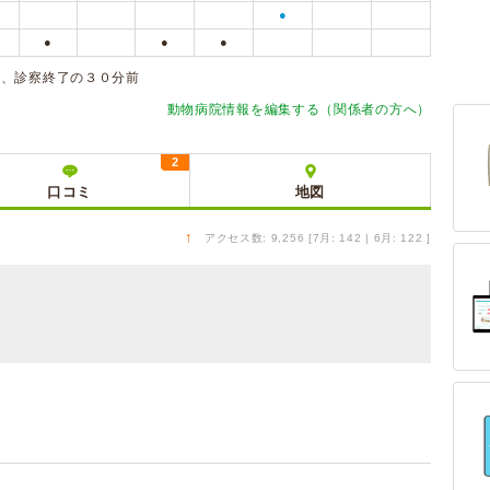
●
●
●
●
は、診察終了の３０分前
動物病院情報を編集する（関係者の方へ）
2
口コミ
地図
↑
アクセス数: 9,256 [7月: 142 | 6月: 122 ]