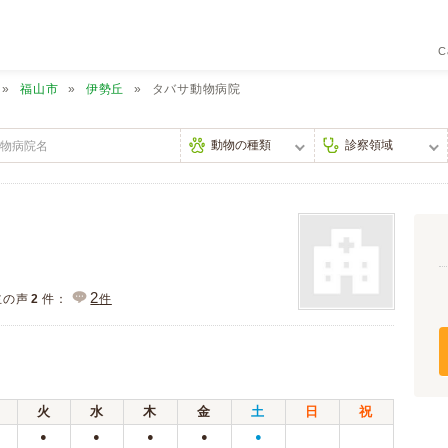
C
福山市
伊勢丘
タバサ動物病院
2
主の声
2
件：
件
火
水
木
金
土
日
祝
●
●
●
●
●