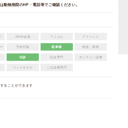
は動物病院のHP・電話等でご確認ください。
ド
JAHA会員
アニコム
アイペット
ー
予約可能
駐車場
救急・夜間
往診
往診専門
オンライン診療
ペットホテル
二次診療専門
集
することができます
）