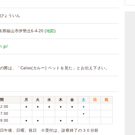
びょういん
広島県福山市伊勢丘6-4-20 (
地図
)
h.jp/
の際は、「Caloo(カルー) ペットを見た」とお伝え下さい。
間
月
火
水
木
金
土
日
祝
12:00
●
●
●
●
●
●
17:00
●
19:00
●
●
●
●
日午後、日曜、祝日 ※受付は、診察終了の３０分前