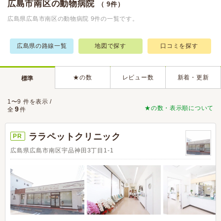
広島市南区の動物病院
（ 9件）
広島県広島市南区の動物病院 9件の一覧です。
広島県の路線一覧
地図で探す
口コミを探す
★の数
レビュー数
新着・更新
標準
1〜9 件を表示 /
★の数・表示順について
9
全
件
ララペットクリニック
PR
広島県広島市南区宇品神田3丁目1-1