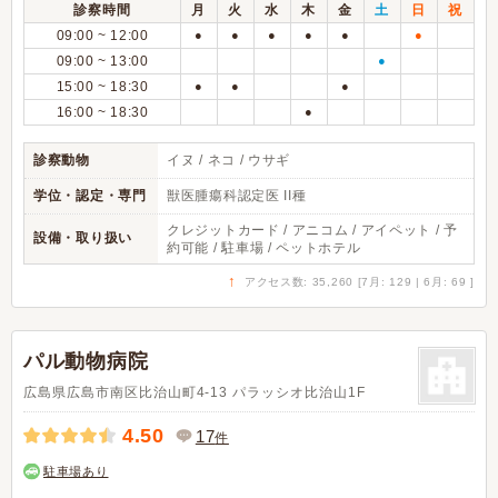
診察時間
月
火
水
木
金
土
日
祝
09:00 ~ 12:00
●
●
●
●
●
●
09:00 ~ 13:00
●
15:00 ~ 18:30
●
●
●
16:00 ~ 18:30
●
診察動物
イヌ / ネコ / ウサギ
学位・認定・専門
獣医腫瘍科認定医 II種
クレジットカード / アニコム / アイペット / 予
設備・取り扱い
約可能 / 駐車場 / ペットホテル
↑
アクセス数: 35,260 [7月: 129 | 6月: 69 ]
パル動物病院
広島県広島市南区比治山町4-13 パラッシオ比治山1F
4.50
17
件
駐車場あり