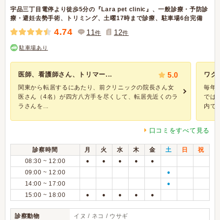
宇品三丁目電停より徒歩5分の『Lara pet clinic』、一般診療・予防診
療・避妊去勢手術、トリミング、土曜17時まで診療、駐車場6台完備
4.74
11
12
件
件
駐車場あり
医師、看護師さん、トリマー...
5.0
ワク
関東から転居するにあたり、前クリニックの院長さん女
毎年
医さん（4名）が四方八方手を尽くして、転居先近くのラ
では
ラさんを...
内でワ
口コミをすべて見る
診察時間
月
火
水
木
金
土
日
祝
08:30 ~ 12:00
●
●
●
●
●
09:00 ~ 12:00
●
14:00 ~ 17:00
●
15:00 ~ 18:00
●
●
●
●
●
診察動物
イヌ / ネコ / ウサギ