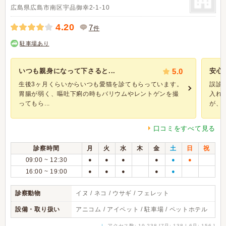
広島県広島市南区宇品御幸2-1-10
4.20
7
件
駐車場あり
いつも親身になって下さると...
5.0
安心
生後3ヶ月くらいからいつも愛猫を診てもらっています。
誤診
胃腸が弱く、嘔吐下痢の時もバリウムやレントゲンを撮
入れ
ってもら...
が、と.
口コミをすべて見る
診察時間
月
火
水
木
金
土
日
祝
09:00 ~ 12:30
●
●
●
●
●
●
16:00 ~ 19:00
●
●
●
●
●
診察動物
イヌ / ネコ / ウサギ / フェレット
設備・取り扱い
アニコム / アイペット / 駐車場 / ペットホテル
↓
アクセス数: 19,238 [7月: 138 | 6月: 156 ]