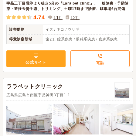
宇品三丁目電停より徒歩5分の『Lara pet clinic』、一般診療・予防診
療・避妊去勢手術、トリミング、土曜17時まで診療、駐車場6台完備
4.74
11
12
件
件
診察動物
イヌ / ネコ / ウサギ
得意診察領域
歯と口腔系疾患 / 眼科系疾患 / 皮膚系疾患
公式サイト
電話
ララペットクリニック
広島県広島市南区宇品神田3丁目1-1