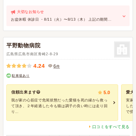
大切なお知らせ
お盆休暇 休診日 ・8/11（火）〜8/13（木） 上記の期間…
平野動物病院
広島県広島市南区青崎2-8-29
4.24
6
件
駐車場あり
信頼出来ます😃
5.0
愛犬
我が家の心筋症で危篤状態だった愛猫を死の縁から救っ
実家
て頂き、２年経過した今も猫は調子の良い時には走り回
した
り...
で慌て.
口コミをすべて見る