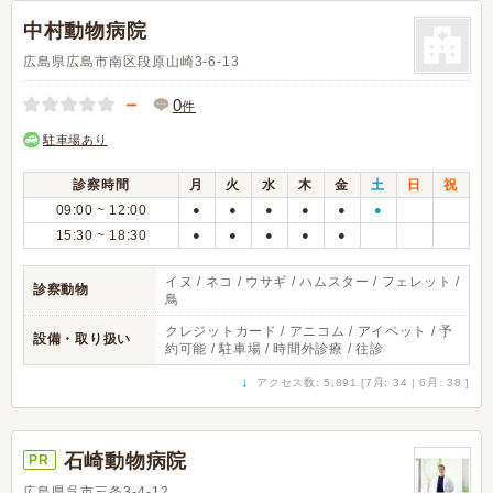
中村動物病院
広島県広島市南区段原山崎3-6-13
－
0
件
駐車場あり
診察時間
月
火
水
木
金
土
日
祝
09:00 ~ 12:00
●
●
●
●
●
●
15:30 ~ 18:30
●
●
●
●
●
イヌ / ネコ / ウサギ / ハムスター / フェレット /
診察動物
鳥
クレジットカード / アニコム / アイペット / 予
設備・取り扱い
約可能 / 駐車場 / 時間外診療 / 往診
↓
アクセス数: 5,891 [7月: 34 | 6月: 38 ]
石崎動物病院
PR
広島県呉市三条3-4-12