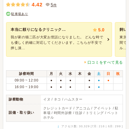
4.42
5
件
駐車場あり
本当に頼りになるクリニック...
5.0
飼い
我が家の猫二匹が大変お世話になりました。 どんな時で
東京
も優しく的確に対応してくださいます。こちらが不安で
間で
押し潰...
ル...
口コミをすべて見る
診察時間
月
火
水
木
金
土
日
祝
09:00 ~ 12:00
●
●
●
●
●
●
16:00 ~ 19:00
●
●
●
●
●
診察動物
イヌ / ネコ / ハムスター
クレジットカード / アニコム / アイペット / 駐
設備・取り扱い
車場 / 時間外診療 / 往診 / トリミング / ペット
ホテル
↓
アクセス数: 30,329 [7月: 216 | 6月: 299 ]