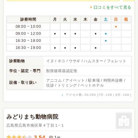
口コミをすべて見る
診察時間
月
火
水
木
金
土
日
祝
08:00 ~ 10:00
●
09:00 ~ 12:00
●
●
●
●
●
16:30 ~ 18:00
●
16:30 ~ 19:00
●
●
●
●
診察動物
イヌ / ネコ / ウサギ / ハムスター / フェレット
学位・認定・専門
獣医循環器認定医
アニコム / アイペット / 駐車場 / 時間外診療 /
設備・取り扱い
往診 / トリミング / ペットホテル
↓
アクセス数: 30,390 [7月: 108 | 6月: 166 ]
みどりまち動物病院
広島県広島市南区翠４丁目１−１
3.54
1
件