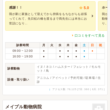
感謝！！
5.0
ホー
我が家に家族として迎えてから持病をもちながらも頑張
我が
ってくれて、先日虹の橋を渡るまで両先生には本当にお
動物
世話になり...
り、そ
口コミをすべて見る
診察時間
月
火
水
木
金
土
日
祝
09:00 ~ 12:00
●
●
●
●
●
●
16:00 ~ 19:00
●
●
●
●
●
イヌ / ネコ / ハムスター / フェレット / モルモ
診察動物
ット / 鳥
アニコム / アイペット / 予約可能 / 駐車場 / 往
設備・取り扱い
診
↓
アクセス数: 76,125 [7月: 360 | 6月: 371 ]
メイプル動物病院