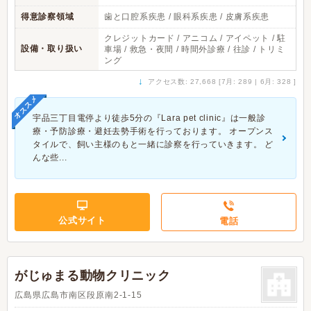
得意診察領域
歯と口腔系疾患 / 眼科系疾患 / 皮膚系疾患
クレジットカード / アニコム / アイペット / 駐
設備・取り扱い
車場 / 救急・夜間 / 時間外診療 / 往診 / トリミ
ング
↓
アクセス数: 27,668 [7月: 289 | 6月: 328 ]
オススメ
宇品三丁目電停より徒歩5分の『Lara pet clinic』は一般診
療・予防診療・避妊去勢手術を行っております。 オープンス
タイルで、飼い主様のもと一緒に診察を行っていきます。 ど
んな些...
公式サイト
電話
がじゅまる動物クリニック
広島県広島市南区段原南2-1-15