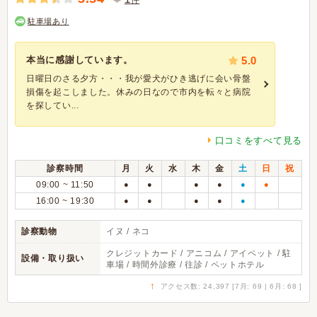
駐車場あり
本当に感謝しています。
5.0
日曜日のさる夕方・・・我が愛犬がひき逃げに会い骨盤
損傷を起こしました。休みの日なので市内を転々と病院
を探してい...
口コミをすべて見る
診察時間
月
火
水
木
金
土
日
祝
09:00 ~ 11:50
●
●
●
●
●
●
16:00 ~ 19:30
●
●
●
●
●
診察動物
イヌ / ネコ
クレジットカード / アニコム / アイペット / 駐
設備・取り扱い
車場 / 時間外診療 / 往診 / ペットホテル
↑
アクセス数: 24,397 [7月: 69 | 6月: 68 ]