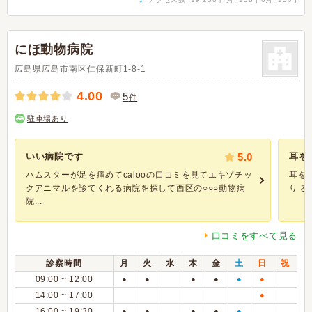
にほ動物病院
広島県広島市南区仁保新町1-8-1
4.00
5
件
駐車場あり
いい病院です
5.0
耳を
ハムスターが足を痛めてcalooの口コミを見てエキゾチッ
耳を
クアニマルを診てくれる病院を探して西区の○○○動物病
り 
院...
口コミをすべて見る
診察時間
月
火
水
木
金
土
日
祝
09:00 ~ 12:00
●
●
●
●
●
●
14:00 ~ 17:00
●
16:00 ~ 19:30
●
●
●
●
●