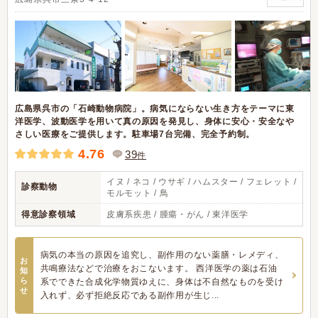
広島県呉市の「石崎動物病院」。病気にならない生き方をテーマに東
洋医学、波動医学を用いて真の原因を発見し、身体に安心・安全なや
さしい医療をご提供します。駐車場7台完備、完全予約制。
4.76
39
件
イヌ / ネコ / ウサギ / ハムスター / フェレット /
診察動物
モルモット / 鳥
得意診察領域
皮膚系疾患 / 腫瘍・がん / 東洋医学
病気の本当の原因を追究し、副作用のない薬膳・レメディ、
お
共鳴療法などで治療をおこないます。 西洋医学の薬は石油
知
ら
系でできた合成化学物質ゆえに、身体は不自然なものを受け
せ
入れず、必ず拒絶反応である副作用が生じ...