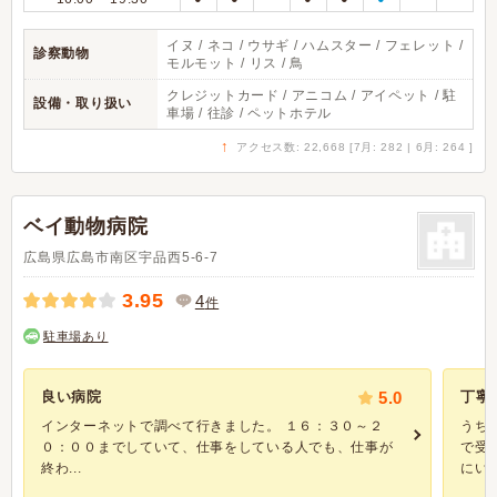
イヌ / ネコ / ウサギ / ハムスター / フェレット /
診察動物
モルモット / リス / 鳥
クレジットカード / アニコム / アイペット / 駐
設備・取り扱い
車場 / 往診 / ペットホテル
↑
アクセス数: 22,668 [7月: 282 | 6月: 264 ]
ベイ動物病院
広島県広島市南区宇品西5-6-7
3.95
4
件
駐車場あり
良い病院
5.0
丁寧
インターネットで調べて行きました。 １６：３０～２
うち
０：００までしていて、仕事をしている人でも、仕事が
で受
終わ...
にいつ.