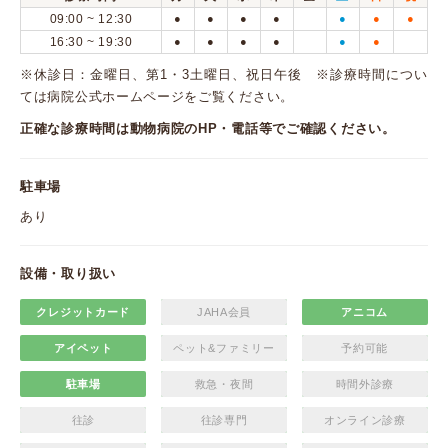
09:00 ~ 12:30
●
●
●
●
●
●
●
16:30 ~ 19:30
●
●
●
●
●
●
※休診日：金曜日、第1・3土曜日、祝日午後 ※診療時間につい
ては病院公式ホームページをご覧ください。
正確な診療時間は動物病院のHP・電話等でご確認ください。
駐車場
あり
設備・取り扱い
クレジットカード
JAHA会員
アニコム
アイペット
ペット&ファミリー
予約可能
駐車場
救急・夜間
時間外診療
往診
往診専門
オンライン診療