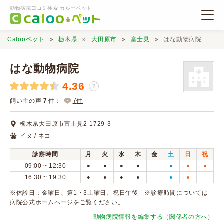
動物病院口コミ検索 カルーペット
Calooペット
栃木県
大田原市
富士見
はな動物病院
はな動物病院
4.36
？
動物病院検索
7
飼い主の声
7
件：
件
栃木県大田原市富士見2-1729-3
口コミ検索
イヌ / ネコ
診察時間
月
火
水
木
金
土
日
祝
Calooペットとは？
09:00 ~ 12:30
●
●
●
●
●
●
●
16:30 ~ 19:30
●
●
●
●
●
●
口コミ投稿
※休診日：金曜日、第1・3土曜日、祝日午後 ※診療時間については
病院公式ホームページをご覧ください。
動物病院情報を編集する（関係者の方へ）