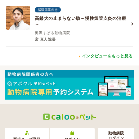
循環器系疾患
高齢犬の止まらない咳～慢性気管支炎の治療
～
奥沢すばる動物病院
宮 直人院長
インタビューをもっと見る
動物病院
ログイン