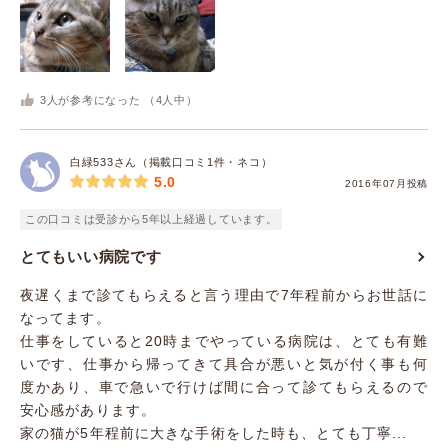
3
人が参考になった （
4
人中）
白緑533さん（掲載口コミ1件・ネコ）
5.0
2016年07月投稿
この口コミは受診から5年以上経過しています。
とてもいい病院です
夜遅くまで診てもらえると言う理由で7年程前からお世話に
なってます。
仕事をしていると20時までやっている病院は、とても有難
いです、仕事から帰ってきて具合が悪いと気が付く事も何
度かあり、車で急いで行けば間に合って診てもらえるので
安心感があります。
家の猫が5年程前に大きな手術をした時も、とても丁寧...