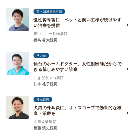
腎・泌尿器系疾患
慢性腎障害に、ペットと飼い主様が続けやす
い治療を提供
豊中エニー動物病院
福島 啓太院長
その他
仙台のホームドクター、女性獣医師だからで
きる親しみやすい診察
にきどうぶつ病院
仁木 礼子院長
耳系疾患
犬猫の外耳炎に、オトスコープで効果的な検
査・治療を
北川犬猫病院
後藤 慎史院長