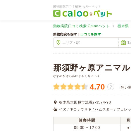
動物病院口コミ検索 カルーペット
動物病院口コミ検索
Calooペット
栃木県
動物病院を探す |
口コミを探す
那須野ヶ原アニマル
なすのがはらあにまるくりにっく
4.70
？
飼い
栃木県大田原市浅香2-3574-98
イヌ / ネコ / ウサギ / ハムスター / フェレ
診察時間
月
09:00 ~ 12:00
●