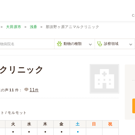
C
大田原市
浅香
那須野ヶ原アニマルクリニック
クリニック
11
主の声
11
件：
件
ット / モルモット
火
水
木
金
土
日
祝
●
●
●
●
●