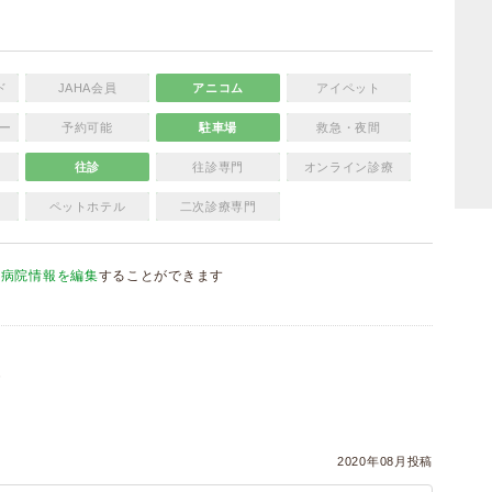
ド
JAHA会員
アニコム
アイペット
ー
予約可能
駐車場
救急・夜間
往診
往診専門
オンライン診療
ペットホテル
二次診療専門
、
病院情報を編集
することができます
）
2020年08月投稿