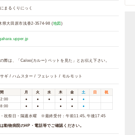
にまるくりにっく
栃木県大田原市浅香2-3574-98 (
地図
)
gahara.upper.jp
の際は、「Caloo(カルー) ペットを見た」とお伝え下さい。
 ウサギ / ハムスター / フェレット / モルモット
間
月
火
水
木
金
土
日
祝
12:00
●
●
●
●
●
●
18:00
●
●
●
●
●
・祝祭日・隔週水曜 ※最終受付：午前11:45､午後17:45
は動物病院のHP・電話等でご確認ください。