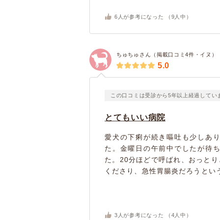
6
人が参考になった （
9
人中）
ちゅちゅさん（掲載口コミ4件・イヌ）
5.0
この口コミは受診から5年以上経過してい
とてもいい病院
愛犬の下痢が続き嘔吐も少しあ
た。金曜日の午前中でしたが待
た。20分ほどで呼ばれ、おっと
くださり、急性胃腸炎だろうという
3
人が参考になった （
4
人中）