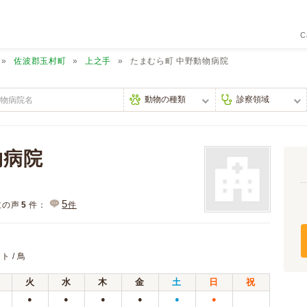
C
佐波郡玉村町
上之手
たまむら町 中野動物病院
物病院
5
主の声
5
件：
件
ト / 鳥
火
水
木
金
土
日
祝
●
●
●
●
●
●