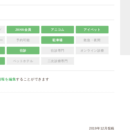
ド
JAHA会員
アニコム
アイペット
ー
予約可能
駐車場
救急・夜間
往診
往診専門
オンライン診療
ペットホテル
二次診療専門
情報を編集
することができます
）
2019年12月投稿