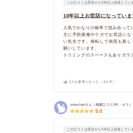
この口コミは受診から5年以上経過してい
10年以上お世話になっていま
人気でかなりの確率で混み合って
主に予防接種やケガでお世話にな
い先生です。移転して病院も新し
願いしています。
トリミングのスペースもありガラス
3
人が参考になった （
4
人中）
omachanさん（掲載口コミ2件・ネコ）
5.0
この口コミは受診から5年以上経過してい