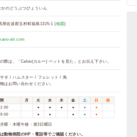
なかのどうぶつびょういん
 群馬県佐波郡玉村町福島1325-1 (
地図
)
akano-ah.com
の際は、「Caloo(カルー) ペットを見た」とお伝え下さい。
ウサギ / ハムスター / フェレット / 鳥
物はお問い合わせください。
間
月
火
水
木
金
土
日
祝
12:00
●
●
●
●
●
●
19:00
●
●
●
●
●
月曜・木曜午後・第3日曜日
は動物病院のHP・電話等でご確認ください。