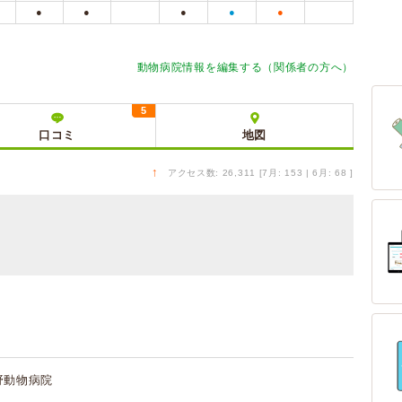
●
●
●
●
●
動物病院情報を編集する（関係者の方へ）
5
口コミ
地図
↑
アクセス数: 26,311 [7月: 153 | 6月: 68 ]
野動物病院