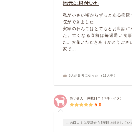
地元に根付いた
私が小さい頃からずっとある病院
院ができました！
実家のわんこはとてもとお世話に
た。亡くなる直前は毎週通い食
た。お花いただきありがとうござ
家で...
8
人が参考になった （
11
人中）
めいさん（掲載口コミ1件・イヌ）
5.0
この口コミは受診から5年以上経過してい