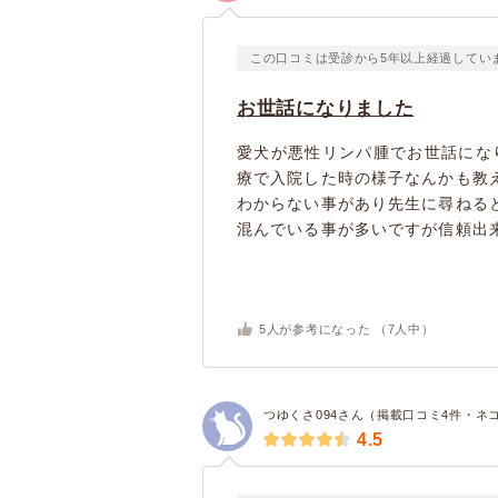
この口コミは受診から5年以上経過してい
お世話になりました
愛犬が悪性リンパ腫でお世話にな
療で入院した時の様子なんかも教
わからない事があり先生に尋ねる
混んでいる事が多いですが信頼出来
5
人が参考になった （
7
人中）
つゆくさ094さん（掲載口コミ4件・ネ
4.5