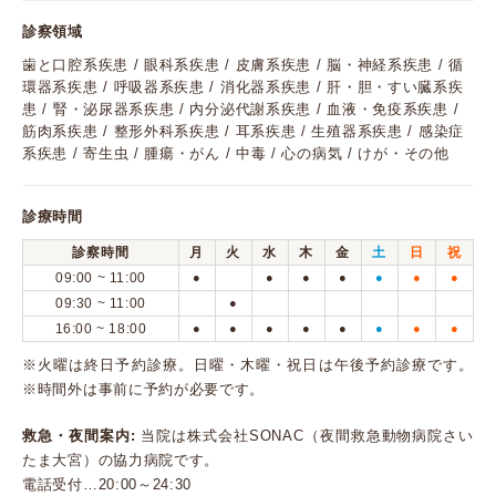
診察領域
歯と口腔系疾患 / 眼科系疾患 / 皮膚系疾患 / 脳・神経系疾患 / 循
環器系疾患 / 呼吸器系疾患 / 消化器系疾患 / 肝・胆・すい臓系疾
患 / 腎・泌尿器系疾患 / 内分泌代謝系疾患 / 血液・免疫系疾患 /
筋肉系疾患 / 整形外科系疾患 / 耳系疾患 / 生殖器系疾患 / 感染症
系疾患 / 寄生虫 / 腫瘍・がん / 中毒 / 心の病気 / けが・その他
診療時間
診察時間
月
火
水
木
金
土
日
祝
09:00 ~ 11:00
●
●
●
●
●
●
●
09:30 ~ 11:00
●
16:00 ~ 18:00
●
●
●
●
●
●
●
●
※火曜は終日予約診療。日曜・木曜・祝日は午後予約診療です。
※時間外は事前に予約が必要です。
救急・夜間案内:
当院は株式会社SONAC（夜間救急動物病院さい
たま大宮）の協力病院です。
電話受付…20:00～24:30