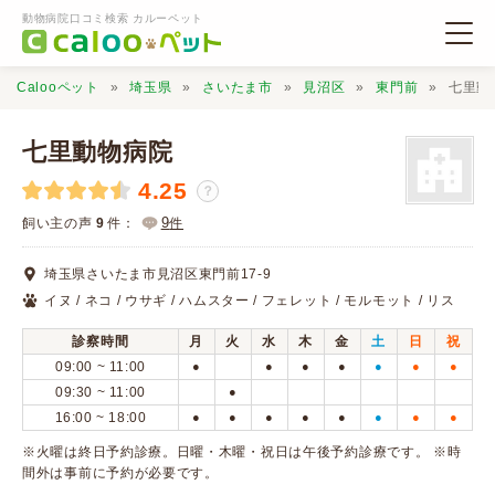
動物病院口コミ検索 カルーペット
Calooペット
埼玉県
さいたま市
見沼区
東門前
七里動
七里動物病院
4.25
？
動物病院検索
9
飼い主の声
9
件：
件
埼玉県さいたま市見沼区東門前17-9
口コミ検索
イヌ / ネコ / ウサギ / ハムスター / フェレット / モルモット / リス
診察時間
月
火
水
木
金
土
日
祝
Calooペットとは？
09:00 ~ 11:00
●
●
●
●
●
●
●
09:30 ~ 11:00
●
16:00 ~ 18:00
●
●
●
●
●
●
●
●
口コミ投稿
※火曜は終日予約診療。日曜・木曜・祝日は午後予約診療です。 ※時
間外は事前に予約が必要です。