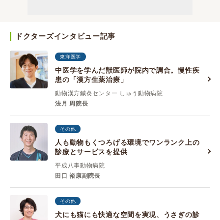
ドクターズインタビュー記事
東洋医学
中医学を学んだ獣医師が院内で調合。慢性疾
患の「漢方生薬治療」
動物漢方鍼灸センター しゅう動物病院
法月 周院長
その他
人も動物もくつろげる環境でワンランク上の
診療とサービスを提供
平成八事動物病院
田口 裕康副院長
その他
犬にも猫にも快適な空間を実現、うさぎの診