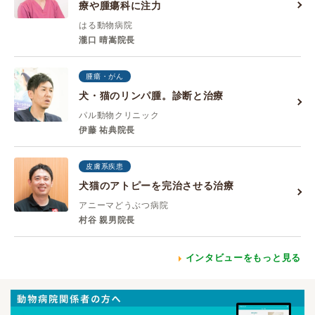
療や腫瘍科に注力
はる動物病院
瀧口 晴嵩院長
腫瘍・がん
犬・猫のリンパ腫。診断と治療
パル動物クリニック
伊藤 祐典院長
皮膚系疾患
犬猫のアトピーを完治させる治療
アニーマどうぶつ病院
村谷 親男院長
インタビューをもっと見る