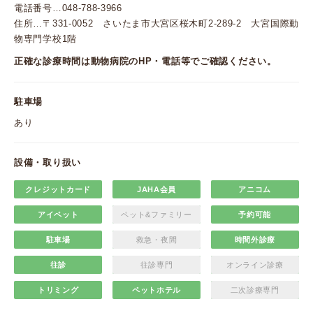
電話番号…048-788-3966
住所…〒331-0052 さいたま市大宮区桜木町2-289-2 大宮国際動
物専門学校1階
正確な診療時間は動物病院のHP・電話等でご確認ください。
駐車場
あり
設備・取り扱い
クレジットカード
JAHA会員
アニコム
アイペット
ペット&ファミリー
予約可能
駐車場
救急・夜間
時間外診療
往診
往診専門
オンライン診療
トリミング
ペットホテル
二次診療専門