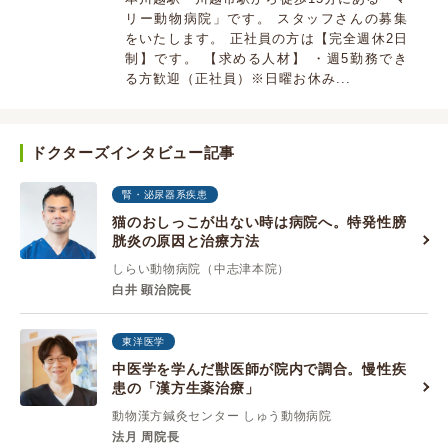
リー動物病院」です。 スタッフさんの募集
をいたします。 正社員の方は【完全週休2日
制】です。 【求める人材】 ・週5勤務でき
る方歓迎（正社員）※日曜お休み...
ドクターズインタビュー記事
腎・泌尿器系疾患
猫のおしっこが出ない時は病院へ。特発性膀
胱炎の原因と治療方法
しらい動物病院（中志津本院）
白井 顕治院長
東洋医学
中医学を学んだ獣医師が院内で調合。慢性疾
患の「漢方生薬治療」
動物漢方鍼灸センター しゅう動物病院
法月 周院長