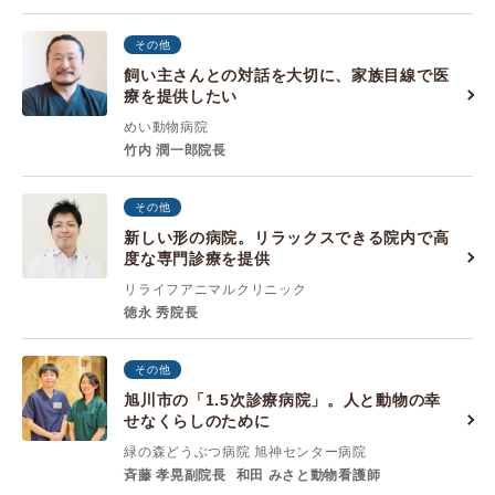
その他
飼い主さんとの対話を大切に、家族目線で医
療を提供したい
めい動物病院
竹内 潤一郎院長
その他
新しい形の病院。リラックスできる院内で高
度な専門診療を提供
リライフアニマルクリニック
徳永 秀院長
その他
旭川市の「1.5次診療病院」。人と動物の幸
せなくらしのために
緑の森どうぶつ病院 旭神センター病院
斉藤 孝晃副院長
和田 みさと動物看護師