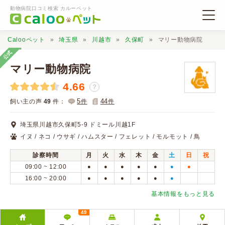
動物病院口コミ検索 カルーペット
Calooペット
埼玉県
川越市
久保町
マリー動物病院
公式
マリー動物病院
4.66
？
動物病院検索
5
44
飼い主の声
49
件：
件
件
埼玉県川越市久保町5-9 ドミール川越1F
口コミ検索
イヌ / ネコ / ウサギ / ハムスター / フェレット / モルモット / 鳥
診察時間
月
火
水
木
金
土
日
祝
Calooペットとは？
09:00 ~ 12:00
●
●
●
●
●
●
●
16:00 ~ 20:00
●
●
●
●
●
●
口コミ投稿
基本情報をもっと見る
49