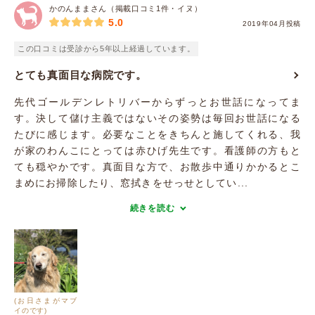
かのんままさん（掲載口コミ1件・イヌ）
5.0
2019年04月投稿
この口コミは受診から5年以上経過しています。
とても真面目な病院です。
先代ゴールデンレトリバーからずっとお世話になってま
す。決して儲け主義ではないその姿勢は毎回お世話になる
たびに感じます。必要なことをきちんと施してくれる、我
が家のわんこにとっては赤ひげ先生です。看護師の方もと
ても穏やかです。真面目な方で、お散歩中通りかかるとこ
まめにお掃除したり、窓拭きをせっせとしてい...
続きを読む
(お日さまがマブ
イのです)