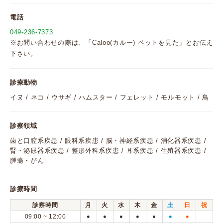
電話
049-236-7373
※お問い合わせの際は、「Caloo(カルー) ペットを見た」とお伝え
下さい。
診療動物
イヌ / ネコ / ウサギ / ハムスター / フェレット / モルモット / 鳥
診察領域
歯と口腔系疾患 / 眼科系疾患 / 脳・神経系疾患 / 消化器系疾患 /
腎・泌尿器系疾患 / 整形外科系疾患 / 耳系疾患 / 生殖器系疾患 /
腫瘍・がん
診療時間
診察時間
月
火
水
木
金
土
日
祝
09:00 ~ 12:00
●
●
●
●
●
●
●