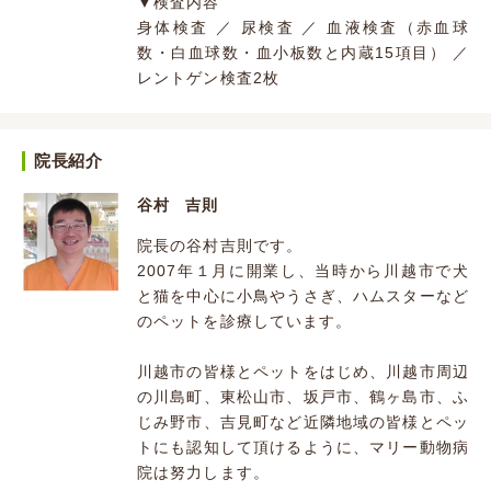
▼検査内容
身体検査 ／ 尿検査 ／ 血液検査（赤血球
数・白血球数・血小板数と内蔵15項目） ／
レントゲン検査2枚
院長紹介
谷村 吉則
院長の谷村吉則です。
2007年１月に開業し、当時から川越市で犬
と猫を中心に小鳥やうさぎ、ハムスターなど
のペットを診療しています。
川越市の皆様とペットをはじめ、川越市周辺
の川島町、東松山市、坂戸市、鶴ヶ島市、ふ
じみ野市、吉見町など近隣地域の皆様とペッ
トにも認知して頂けるように、マリー動物病
院は努力します。