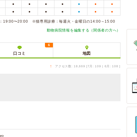
●
●
●
●
●
●
●
●
●
●
●
●
●
●
:00〜20:00 ※猫専用診療：毎週火・金曜日の14:00～15:00
動物病院情報を編集する（関係者の方へ）
6
口コミ
地図
↑
アクセス数: 18,669 [7月: 109 | 6月: 108 ]
院