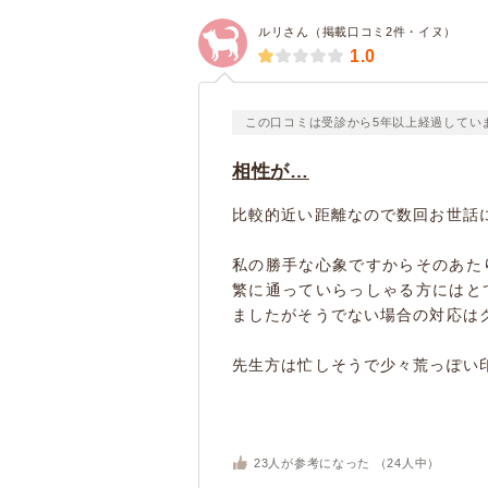
ルリさん（掲載口コミ2件・イヌ）
1.0
この口コミは受診から5年以上経過してい
相性が…
比較的近い距離なので数回お世話
私の勝手な心象ですからそのあた
繁に通っていらっしゃる方にはと
ましたがそうでない場合の対応は
先生方は忙しそうで少々荒っぽい印
23
人が参考になった （
24
人中）