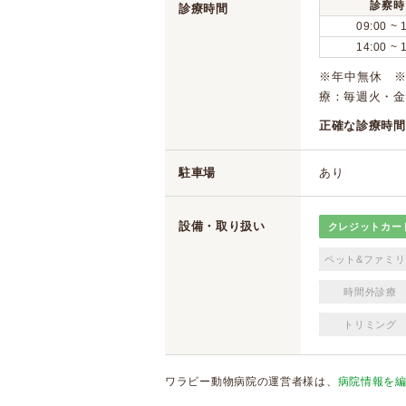
診察時
診療時間
09:00 ~ 
14:00 ~ 
※年中無休 ※予
療：毎週火・金曜日
正確な診療時間
駐車場
あり
設備・取り扱い
クレジットカー
ペット&ファミリ
時間外診療
トリミング
ワラビー動物病院の運営者様は、
病院情報を