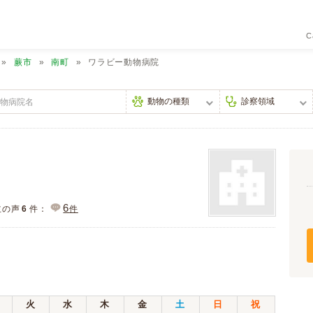
C
蕨市
南町
ワラビー動物病院
6
主の声
6
件：
件
）
火
水
木
金
土
日
祝