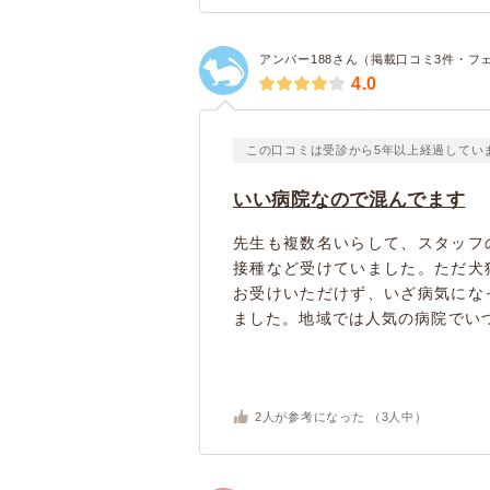
アンバー188さん（掲載口コミ3件・フ
4.0
この口コミは受診から5年以上経過してい
いい病院なので混んでます
先生も複数名いらして、スタッフ
接種など受けていました。ただ犬
お受けいただけず、いざ病気にな
ました。地域では人気の病院でいつ
2
人が参考になった （
3
人中）