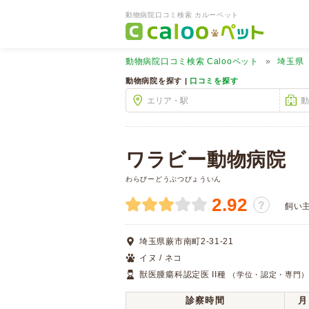
動物病院口コミ検索 カルーペット
動物病院口コミ検索
Calooペット
埼玉県
動物病院を探す |
口コミを探す
ワラビー動物病院
わらびーどうぶつびょういん
2.92
？
飼い
埼玉県蕨市南町2-31-21
イヌ / ネコ
獣医腫瘍科認定医 II種
（学位・認定・専門
診察時間
月