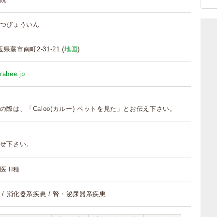
つびょういん
埼玉県蕨市南町2-31-21 (
地図
)
rabee.jp
の際は、「Caloo(カルー) ペットを見た」とお伝え下さい。
せ下さい。
 II種
/ 消化器系疾患 / 腎・泌尿器系疾患