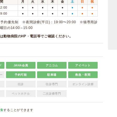
間
月
火
水
木
金
土
日
祝
12:00
●
●
●
●
●
●
●
●
19:00
●
●
●
●
●
●
●
●
約優先制 ※夜間診療(平日)：19:00〜20:00 ※猫専用診
の14:00～15:00
は動物病院のHP・電話等でご確認ください。
ド
JAHA会員
アニコム
アイペット
ー
予約可能
駐車場
救急・夜間
往診
往診専門
オンライン診療
ペットホテル
二次診療専門
編集
することができます