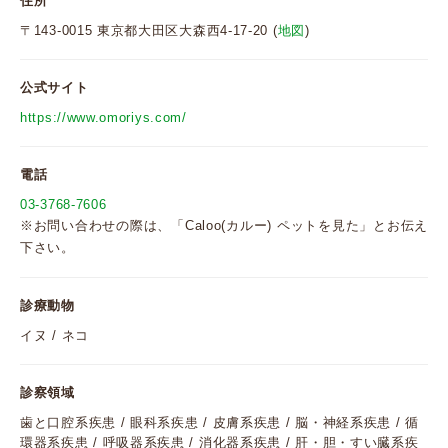
住所
〒143-0015 東京都大田区大森西4-17-20 (
地図
)
公式サイト
https://www.omoriys.com/
電話
03-3768-7606
※お問い合わせの際は、「Caloo(カルー) ペットを見た」とお伝え
下さい。
診療動物
イヌ / ネコ
診察領域
歯と口腔系疾患 / 眼科系疾患 / 皮膚系疾患 / 脳・神経系疾患 / 循
環器系疾患 / 呼吸器系疾患 / 消化器系疾患 / 肝・胆・すい臓系疾