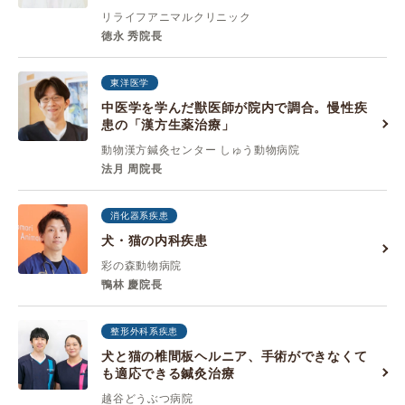
リライフアニマルクリニック
徳永 秀院長
東洋医学
中医学を学んだ獣医師が院内で調合。慢性疾
患の「漢方生薬治療」
動物漢方鍼灸センター しゅう動物病院
法月 周院長
消化器系疾患
犬・猫の内科疾患
彩の森動物病院
鴨林 慶院長
整形外科系疾患
犬と猫の椎間板ヘルニア、手術ができなくて
も適応できる鍼灸治療
越谷どうぶつ病院