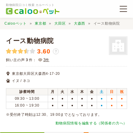
動物病院口コミ検索 カルーペット
Calooペット
東京都
大田区
大森西
イース動物病院
イース動物病院
3.60
？
動物病院検索
3
飼い主の声
3
件：
件
東京都大田区大森西4-17-20
口コミ検索
イヌ / ネコ
診察時間
月
火
水
木
金
土
日
祝
Calooペットとは？
09:30 ~ 13:00
●
●
●
●
●
●
●
●
16:00 ~ 19:30
●
●
●
●
●
●
●
●
口コミ投稿
※受付終了時刻は12:30、19:00までとなっております。
動物病院情報を編集する（関係者の方へ）