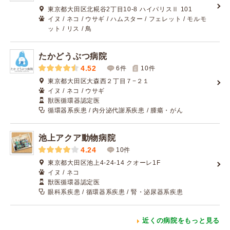
東京都大田区北糀谷2丁目10-8 ハイパリスⅡ 101
イヌ / ネコ / ウサギ / ハムスター / フェレット / モルモ
ット / リス / 鳥
たかどうぶつ病院
4.52
6件
10
件
東京都大田区大森西２丁目７−２１
イヌ / ネコ / ウサギ
獣医循環器認定医
循環器系疾患 / 内分泌代謝系疾患 / 腫瘍・がん
池上アクア動物病院
4.24
10件
東京都大田区池上4-24-14 クオーレ1F
イヌ / ネコ
獣医循環器認定医
眼科系疾患 / 循環器系疾患 / 腎・泌尿器系疾患
近くの病院をもっと見る