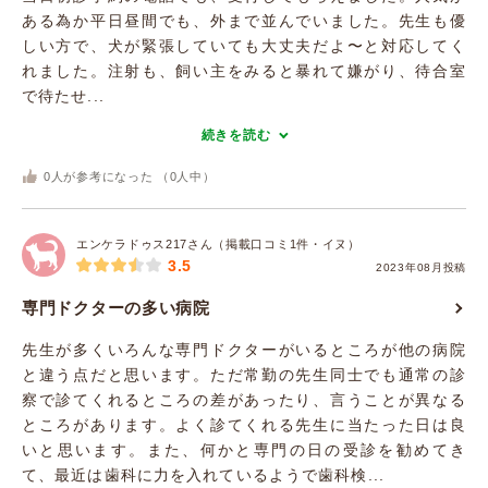
ある為か平日昼間でも、外まで並んでいました。先生も優
しい方で、犬が緊張していても大丈夫だよ〜と対応してく
れました。注射も、飼い主をみると暴れて嫌がり、待合室
で待たせ...
続きを読む
0
人が参考になった （
0
人中）
エンケラドゥス217さん（掲載口コミ1件・イヌ）
3.5
2023年08月投稿
専門ドクターの多い病院
先生が多くいろんな専門ドクターがいるところが他の病院
と違う点だと思います。ただ常勤の先生同士でも通常の診
察で診てくれるところの差があったり、言うことが異なる
ところがあります。よく診てくれる先生に当たった日は良
いと思います。また、何かと専門の日の受診を勧めてき
て、最近は歯科に力を入れているようで歯科検...