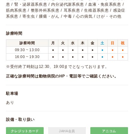
患 / 腎・泌尿器系疾患 / 内分泌代謝系疾患 / 血液・免疫系疾患 /
筋肉系疾患 / 整形外科系疾患 / 耳系疾患 / 生殖器系疾患 / 感染症
系疾患 / 寄生虫 / 腫瘍・がん / 中毒 / 心の病気 / けが・その他
診療時間
診察時間
月
火
水
木
金
土
日
祝
09:30 ~ 13:00
●
●
●
●
●
●
●
●
16:00 ~ 19:30
●
●
●
●
●
●
●
●
※受付終了時刻は12:30、19:00までとなっております。
正確な診療時間は動物病院のHP・電話等でご確認ください。
駐車場
あり
設備・取り扱い
クレジットカード
JAHA会員
アニコム