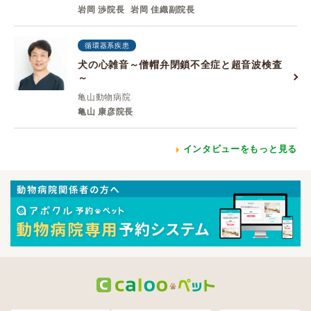
岩岡 渉院長
岩岡 佳織副院長
循環器系疾患
犬の心雑音～僧帽弁閉鎖不全症と超音波検査
～
亀山動物病院
亀山 康彦院長
インタビューをもっと見る