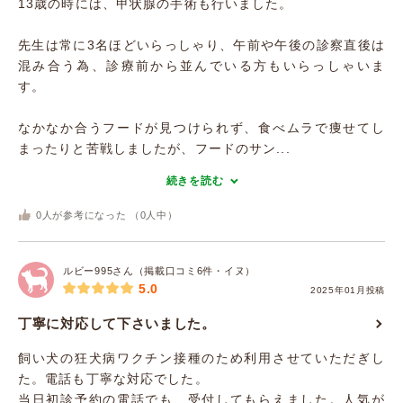
13歳の時には、甲状腺の手術も行いました。
先生は常に3名ほどいらっしゃり、午前や午後の診察直後は
混み合う為、診療前から並んでいる方もいらっしゃいま
す。
なかなか合うフードが見つけられず、食べムラで痩せてし
まったりと苦戦しましたが、フードのサン...
続きを読む
0
人が参考になった （
0
人中）
ルビー995さん（掲載口コミ6件・イヌ）
5.0
2025年01月投稿
丁寧に対応して下さいました。
飼い犬の狂犬病ワクチン接種のため利用させていただぎし
た。電話も丁寧な対応でした。
当日初診予約の電話でも、受付してもらえました。人気が