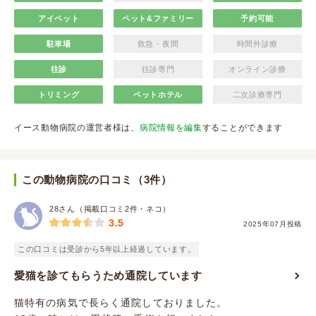
アイペット
ペット&ファミリー
予約可能
駐車場
救急・夜間
時間外診療
往診
往診専門
オンライン診療
トリミング
ペットホテル
二次診療専門
イース動物病院の運営者様は、
病院情報を編集
することができます
この動物病院の口コミ（3件）
28さん（掲載口コミ2件・ネコ）
3.5
2025年07月投稿
この口コミは受診から5年以上経過しています。
愛猫を診てもらうため通院しています
猫特有の病気で長らく通院しておりました。