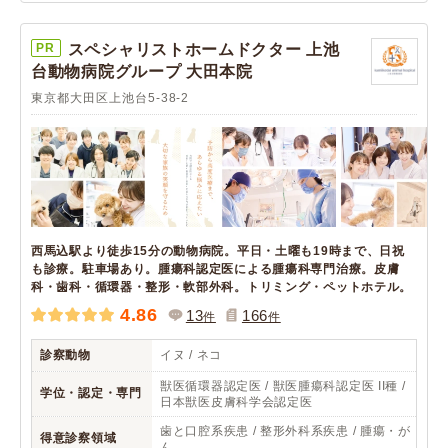
PR
スペシャリストホームドクター 上池
台動物病院グループ 大田本院
東京都大田区上池台5-38-2
西馬込駅より徒歩15分の動物病院。平日・土曜も19時まで、日祝
も診療。駐車場あり。腫瘍科認定医による腫瘍科専門治療。皮膚
科・歯科・循環器・整形・軟部外科。トリミング・ペットホテル。
4.86
13
166
件
件
診察動物
イヌ / ネコ
獣医循環器認定医 / 獣医腫瘍科認定医 II種 /
学位・認定・専門
日本獣医皮膚科学会認定医
歯と口腔系疾患 / 整形外科系疾患 / 腫瘍・が
得意診察領域
ん