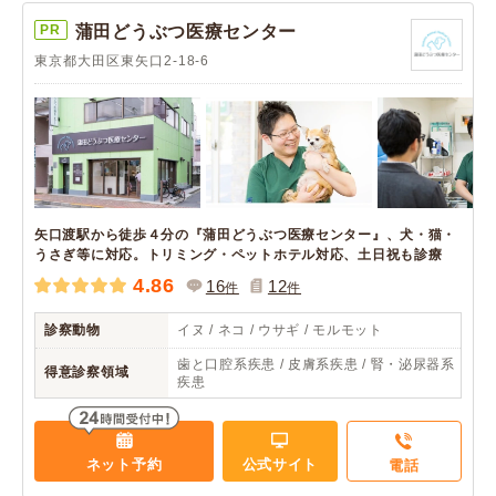
PR
蒲田どうぶつ医療センター
東京都大田区東矢口2-18-6
矢口渡駅から徒歩４分の『蒲田どうぶつ医療センター』、犬・猫・
うさぎ等に対応。トリミング・ペットホテル対応、土日祝も診療
4.86
16
12
件
件
診察動物
イヌ / ネコ / ウサギ / モルモット
歯と口腔系疾患 / 皮膚系疾患 / 腎・泌尿器系
得意診察領域
疾患
ネット予約
公式サイト
電話