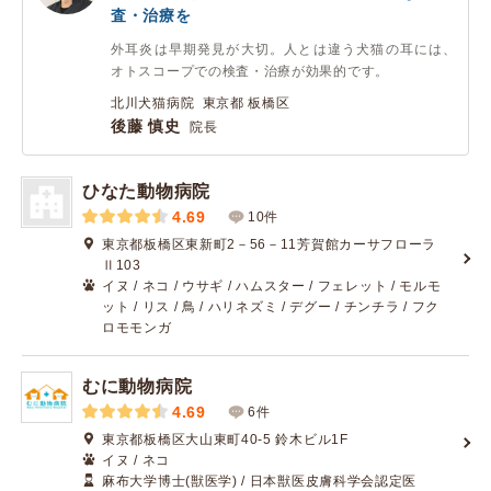
査・治療を
外耳炎は早期発見が大切。人とは違う犬猫の耳には、
オトスコープでの検査・治療が効果的です。
北川犬猫病院 東京都 板橋区
後藤 慎史
院長
ひなた動物病院
4.69
10件
東京都板橋区東新町2－56－11芳賀館カーサフローラ
Ⅱ103
イヌ / ネコ / ウサギ / ハムスター / フェレット / モルモ
ット / リス / 鳥 / ハリネズミ / デグー / チンチラ / フク
ロモモンガ
むに動物病院
4.69
6件
東京都板橋区大山東町40-5 鈴木ビル1F
イヌ / ネコ
麻布大学博士(獣医学) / 日本獣医皮膚科学会認定医