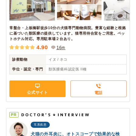
常盤台・上板橋駅徒歩10分の犬猫専門動物病院。豊富な経験と根拠
に基づいた獣医療の提供しています。猫専用待合室をご用意。ペッ
トホテル対応。専用駐車場２台あり。
4.90
16
件
診察動物
イヌ / ネコ
学位・認定・専門
獣医腫瘍科認定医 II種
公式サイト
電話
PR
耳系疾患
犬猫の外耳炎に、オトスコープで効果的な検