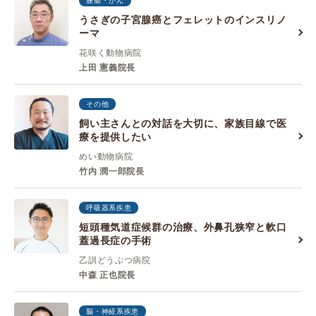
腫瘍・がん
うさぎの子宮腺癌とフェレットのインスリノ
ーマ
花咲く動物病院
上田 憲義院長
その他
飼い主さんとの対話を大切に、家族目線で医
療を提供したい
めい動物病院
竹内 潤一郎院長
呼吸器系疾患
短頭種気道症候群の治療、外鼻孔狭窄と軟口
蓋過長症の手術
乙訓どうぶつ病院
中森 正也院長
脳・神経系疾患