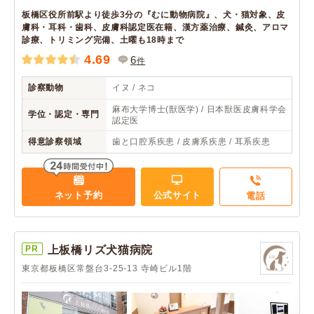
板橋区役所前駅より徒歩3分の『むに動物病院』、犬・猫対象、皮
膚科・耳科・歯科、皮膚科認定医在籍、漢方薬治療、鍼灸、アロマ
診療、トリミング完備、土曜も18時まで
4.69
6
件
診察動物
イヌ / ネコ
麻布大学博士(獣医学) / 日本獣医皮膚科学会
学位・認定・専門
認定医
得意診察領域
歯と口腔系疾患 / 皮膚系疾患 / 耳系疾患
ネット予約
公式サイト
電話
PR
上板橋リズ犬猫病院
東京都板橋区常盤台3-25-13 寺崎ビル1階