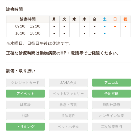
診療時間
診察時間
月
火
水
木
金
土
日
祝
09:00 ~ 12:00
●
●
●
●
●
●
●
16:00 ~ 18:30
●
●
●
●
●
※水曜日、日祭日午後は休診です。
正確な診療時間は動物病院のHP・電話等でご確認ください。
設備・取り扱い
クレジットカード
JAHA会員
アニコム
アイペット
ペット&ファミリー
予約可能
駐車場
救急・夜間
時間外診療
往診
往診専門
オンライン診療
トリミング
ペットホテル
二次診療専門