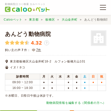
動物病院口コミ検索 カルーペット
Calooペット
東京都
板橋区
大山金井町
あんどう動物病院
あんどう動物病院
4.32
？
動物病院検索
7
飼い主の声
7
件：
件
東京都板橋区大山金井町18-2 ルフォン板橋大山101
口コミ検索
イヌ / ネコ
診察時間
月
火
水
木
金
土
日
祝
Calooペットとは？
09:00 ~ 12:00
●
●
●
●
●
●
●
16:00 ~ 18:30
●
●
●
●
●
口コミ投稿
※水曜日、日祭日午後は休診です。
動物病院情報を編集する（関係者の方へ）