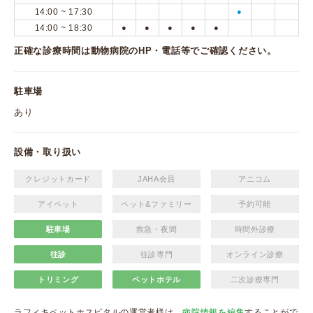
14:00 ~ 17:30
●
14:00 ~ 18:30
●
●
●
●
●
正確な診療時間は動物病院のHP・電話等でご確認ください。
駐車場
あり
設備・取り扱い
クレジットカード
JAHA会員
アニコム
アイペット
ペット&ファミリー
予約可能
駐車場
救急・夜間
時間外診療
往診
往診専門
オンライン診療
トリミング
ペットホテル
二次診療専門
ラフィキペットホスピタルの運営者様は、
病院情報を編集
することがで