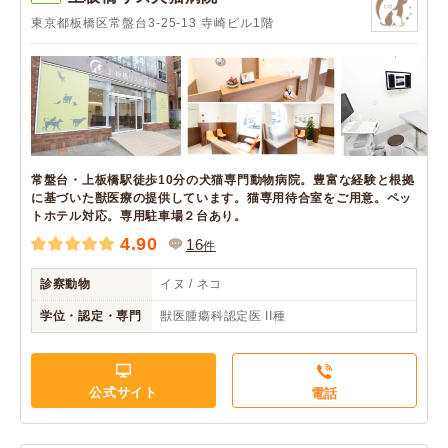
東京都板橋区常盤台3-25-13 寺崎ビル1階
常盤台・上板橋駅徒歩10分の犬猫専門動物病院。豊富な経験と根拠
に基づいた獣医療の提供しています。猫専用待合室をご用意。ペッ
トホテル対応。専用駐車場２台あり。
4.90
16
件
診察動物
イヌ / ネコ
学位・認定・専門
獣医腫瘍科認定医 II種
公式サイト
電話