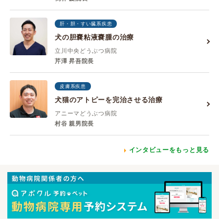
肝・胆・すい臓系疾患
犬の胆嚢粘液嚢腫の治療
立川中央どうぶつ病院
芹澤 昇吾院長
皮膚系疾患
犬猫のアトピーを完治させる治療
アニーマどうぶつ病院
村谷 親男院長
インタビューをもっと見る