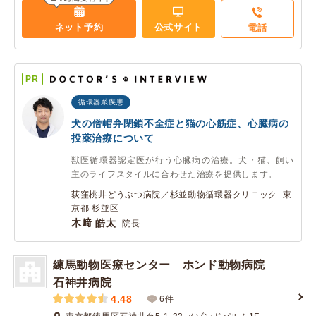
ネット予約
公式サイト
電話
PR
循環器系疾患
犬の僧帽弁閉鎖不全症と猫の心筋症、心臓病の
投薬治療について
獣医循環器認定医が行う心臓病の治療。犬・猫、飼い
主のライフスタイルに合わせた治療を提供します。
荻窪桃井どうぶつ病院／杉並動物循環器クリニック 東
京都 杉並区
木﨑 皓太
院長
練馬動物医療センター ホンド動物病院
石神井病院
4.48
6件