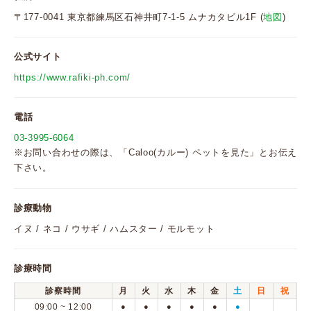
〒177-0041 東京都練馬区石神井町7-1-5 ムナカタビル1F (
地図
)
公式サイト
https://www.rafiki-ph.com/
電話
03-3995-6064
※お問い合わせの際は、「Caloo(カルー) ペットを見た」とお伝え
下さい。
診療動物
イヌ / ネコ / ウサギ / ハムスター / モルモット
診療時間
診察時間
月
火
水
木
金
土
日
祝
09:00 ~ 12:00
●
●
●
●
●
●