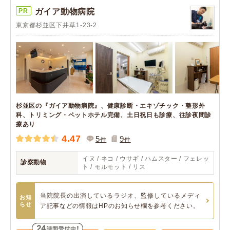
PR
ガイア動物病院
東京都杉並区下井草1-23-2
杉並区の『ガイア動物病院』、健康診断・エキゾチック・整形外
科、トリミング・ペットホテル完備、土日祝日も診療、往診夜間診
療あり
4.47
5
9
件
件
イヌ / ネコ / ウサギ / ハムスター / フェレッ
診察動物
ト / モルモット / リス
当院院長の出演しているラジオ、監修しているメディ
お知
らせ
ア記事などの情報はHPのお知らせ欄を参考ください。