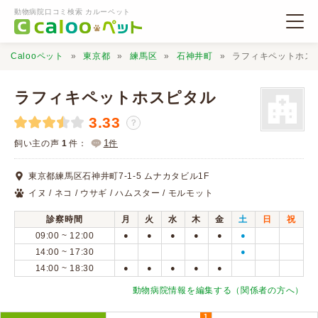
動物病院口コミ検索 カルーペット
Calooペット
東京都
練馬区
石神井町
ラフィキペットホス
ラフィキペットホスピタル
3.33
？
動物病院検索
1
飼い主の声
1
件：
件
東京都練馬区石神井町7-1-5 ムナカタビル1F
口コミ検索
イヌ / ネコ / ウサギ / ハムスター / モルモット
診察時間
月
火
水
木
金
土
日
祝
Calooペットとは？
09:00 ~ 12:00
●
●
●
●
●
●
14:00 ~ 17:30
●
14:00 ~ 18:30
●
●
●
●
●
口コミ投稿
動物病院情報を編集する（関係者の方へ）
1