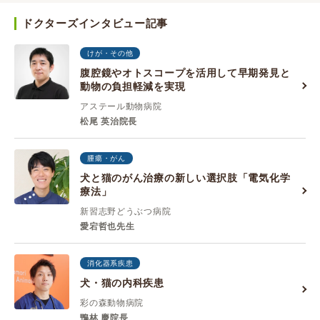
ドクターズインタビュー記事
けが・その他
腹腔鏡やオトスコープを活用して早期発見と
動物の負担軽減を実現
アステール動物病院
松尾 英治院長
腫瘍・がん
犬と猫のがん治療の新しい選択肢「電気化学
療法」
新習志野どうぶつ病院
愛宕哲也先生
消化器系疾患
犬・猫の内科疾患
彩の森動物病院
鴨林 慶院長