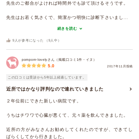
先生のご都合がよければ時間外でも診て頂けるそうです。
先生はお若く気さくで、簡潔かつ明快に診断下さいまし...
続きを読む
9
人が参考になった （
9
人中）
pompom-lovelyさん（掲載口コミ1件・イヌ）
5.0
2017年11月投稿
この口コミは受診から5年以上経過しています。
近所ではかなり評判なので連れていきました
２年位前にできた新しい病院です。
うちはチワワで心臓が悪くて、元々薬を飲んできました。
近所の方がみなさんお勧めしてくれたのですが、できてし
ばらくしてから行きました。