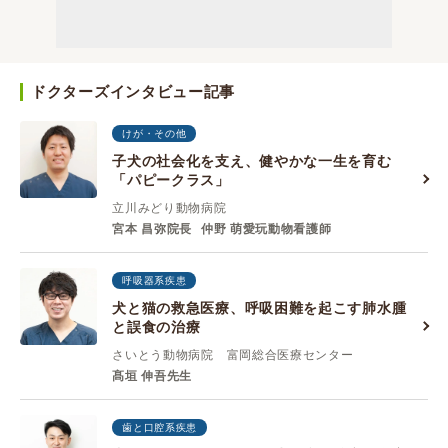
ドクターズインタビュー記事
けが・その他
子犬の社会化を支え、健やかな一生を育む
「パピークラス」
立川みどり動物病院
宮本 昌弥院長
仲野 萌愛玩動物看護師
呼吸器系疾患
犬と猫の救急医療、呼吸困難を起こす肺水腫
と誤食の治療
さいとう動物病院 富岡総合医療センター
髙垣 伸吾先生
歯と口腔系疾患