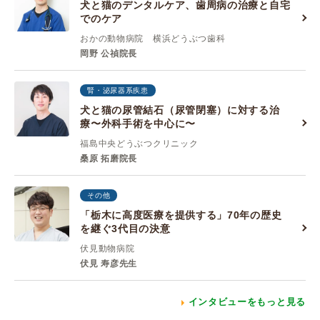
犬と猫のデンタルケア、歯周病の治療と自宅
でのケア
おかの動物病院 横浜どうぶつ歯科
岡野 公禎院長
腎・泌尿器系疾患
犬と猫の尿管結石（尿管閉塞）に対する治
療〜外科手術を中心に〜
福島中央どうぶつクリニック
桑原 拓磨院長
その他
「栃木に高度医療を提供する」70年の歴史
を継ぐ3代目の決意
伏見動物病院
伏見 寿彦先生
インタビューをもっと見る