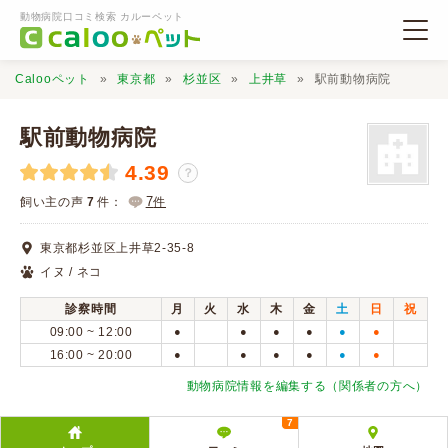
動物病院口コミ検索 カルーペット
Calooペット
東京都
杉並区
上井草
駅前動物病院
駅前動物病院
4.39
？
動物病院検索
7
飼い主の声
7
件：
件
東京都杉並区上井草2-35-8
口コミ検索
イヌ / ネコ
診察時間
月
火
水
木
金
土
日
祝
Calooペットとは？
09:00 ~ 12:00
●
●
●
●
●
●
16:00 ~ 20:00
●
●
●
●
●
●
口コミ投稿
動物病院情報を編集する（関係者の方へ）
7