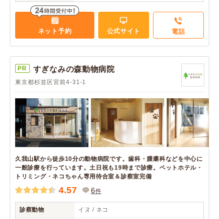
ネット予約
公式サイト
電話
PR
すぎなみの森動物病院
東京都杉並区宮前4-31-1
久我山駅から徒歩10分の動物病院です。歯科・腫瘍科などを中心に
一般診療を行っています。土日祝も19時まで診療。ペットホテル・
トリミング・ネコちゃん専用待合室＆診察室完備
4.57
6
件
診察動物
イヌ / ネコ