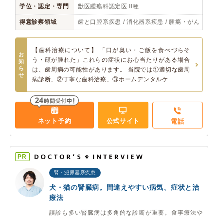
学位・認定・専門
獣医腫瘍科認定医 II種
得意診察領域
歯と口腔系疾患 / 消化器系疾患 / 腫瘍・がん
【歯科治療について】 「口が臭い・ご飯を食べづらそ
お
う・顔が腫れた」これらの症状にお心当たりがある場合
知
ら
は、歯周病の可能性があります。 当院では①適切な歯周
せ
病診断、②丁寧な歯科治療、③ホームデンタルケ...
ネット予約
公式サイト
電話
PR
腎・泌尿器系疾患
犬・猫の腎臓病。間違えやすい病気、症状と治
療法
誤診も多い腎臓病は多角的な診断が重要。食事療法や