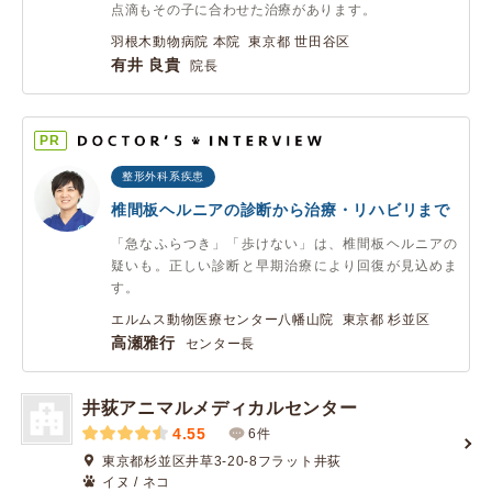
点滴もその子に合わせた治療があります。
羽根木動物病院 本院 東京都 世田谷区
有井 良貴
院長
PR
整形外科系疾患
椎間板ヘルニアの診断から治療・リハビリまで
「急なふらつき」「歩けない」は、椎間板ヘルニアの
疑いも。正しい診断と早期治療により回復が見込めま
す。
エルムス動物医療センター八幡山院 東京都 杉並区
高瀬雅行
センター長
井荻アニマルメディカルセンター
4.55
6件
東京都杉並区井草3-20-8フラット井荻
イヌ / ネコ