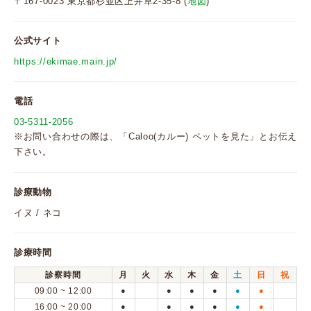
〒167-0023 東京都杉並区上井草2-35-8 (
地図
)
公式サイト
https://ekimae.main.jp/
電話
03-5311-2056
※お問い合わせの際は、「Caloo(カルー) ペットを見た」とお伝え
下さい。
診療動物
イヌ / ネコ
診療時間
診察時間
月
火
水
木
金
土
日
祝
09:00 ~ 12:00
●
●
●
●
●
●
16:00 ~ 20:00
●
●
●
●
●
●