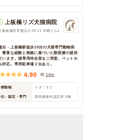
上板橋リズ犬猫病院
R
京都板橋区常盤台3-25-13 寺崎ビル1
盤台・上板橋駅徒歩10分の犬猫専門動物病
。豊富な経験と根拠に基づいた獣医療の提供
ています。猫専用待合室をご用意。ペットホ
ル対応。専用駐車場２台あり。
4.90
16
件
診察動物
イヌ / ネコ
学位・認定・専門
獣医腫瘍科認定医 II種