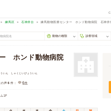
C
練馬区
石神井台
練馬動物医療センター ホンド動物病院 石神井
ター ホンド動物病院
ょういん しゃくじいびょういん
6
主の声
6
件：
件
ム1F
火
水
木
金
土
日
祝