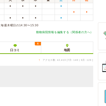
●
●
●
●
●
●
●
●
●
●
木曜日の14:30〜15:30
動物病院情報を編集する（関係者の方へ）
6
口コミ
地図
↑
アクセス数: 42,410 [7月: 146 | 6月: 126 ]