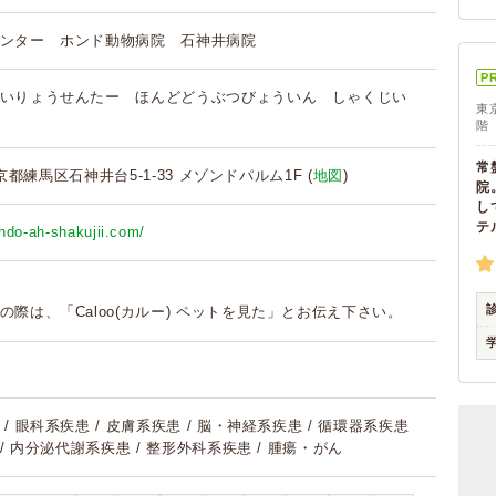
ンター ホンド動物病院 石神井病院
P
いりょうせんたー ほんどどうぶつびょういん しゃくじい
東
階
常
 東京都練馬区石神井台5-1-33 メゾンドパルム1F (
地図
)
院
し
テ
ndo-ah-shakujii.com/
の際は、「Caloo(カルー) ペットを見た」とお伝え下さい。
/ 眼科系疾患 / 皮膚系疾患 / 脳・神経系疾患 / 循環器系疾患
 / 内分泌代謝系疾患 / 整形外科系疾患 / 腫瘍・がん