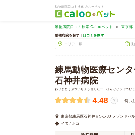
動物病院口コミ検索 カルーペット
動物病院口コミ検索
Calooペット
東京都
動物病院を探す |
口コミを探す
練馬動物医療セン
石神井病院
ねりまどうぶついりょうせんたー ほんどどうぶつび
4.48
？
飼い
東京都練馬区石神井台5-1-33 メゾンドパル
イヌ / ネコ
診察時間
月