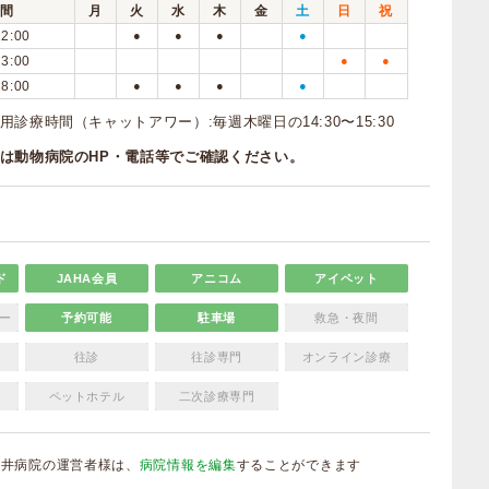
間
月
火
水
木
金
土
日
祝
12:00
●
●
●
●
13:00
●
●
18:00
●
●
●
●
診療時間（キャットアワー）:毎週木曜日の14:30〜15:30
は動物病院のHP・電話等でご確認ください。
ド
JAHA会員
アニコム
アイペット
ー
予約可能
駐車場
救急・夜間
往診
往診専門
オンライン診療
ペットホテル
二次診療専門
神井病院の運営者様は、
病院情報を編集
することができます