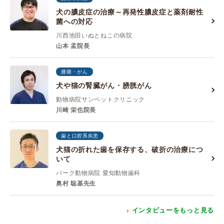
犬の膿皮症の治療～再発性膿皮症と薬剤耐性
菌への対応
川西池田いぬとねこの病院
山本 孟院長
腫瘍・がん
犬や猫の腎臓がん・膀胱がん
動物病院サンペットクリニック
川崎 栄也院長
歯と口腔系疾患
犬猫の折れた歯を保存する、破折の治療につ
いて
パーク動物病院 愛知動物歯科
奥村 聡基先生
インタビューをもっと見る