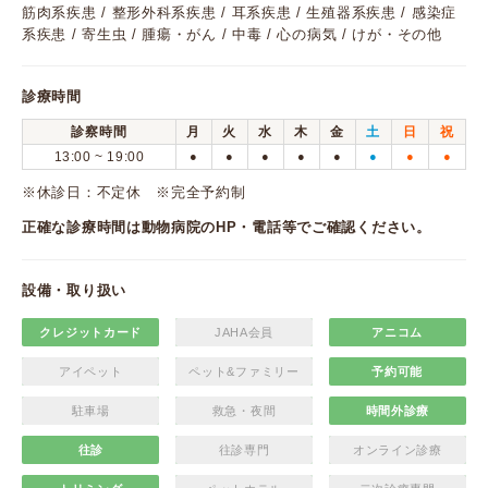
筋肉系疾患 / 整形外科系疾患 / 耳系疾患 / 生殖器系疾患 / 感染症
系疾患 / 寄生虫 / 腫瘍・がん / 中毒 / 心の病気 / けが・その他
診療時間
診察時間
月
火
水
木
金
土
日
祝
13:00 ~ 19:00
●
●
●
●
●
●
●
●
※休診日：不定休 ※完全予約制
正確な診療時間は動物病院のHP・電話等でご確認ください。
設備・取り扱い
クレジットカード
JAHA会員
アニコム
アイペット
ペット&ファミリー
予約可能
駐車場
救急・夜間
時間外診療
往診
往診専門
オンライン診療