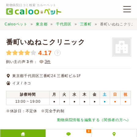
動物病院口コミ検索 カルーペット
Calooペット
東京都
千代田区
三番町
番町いぬねこクリニ
番町いぬねこクリニック
4.17
？
動物病院検索
3
飼い主の声
3
件：
件
東京都千代田区三番町24 三番町ビル1F
口コミ検索
イヌ / ネコ
診察時間
月
火
水
木
金
土
日
祝
Calooペットとは？
13:00 ~ 19:00
●
●
●
●
●
●
●
●
※休診日：不定休 ※完全予約制
口コミ投稿
動物病院情報を編集する（関係者の方へ）
3