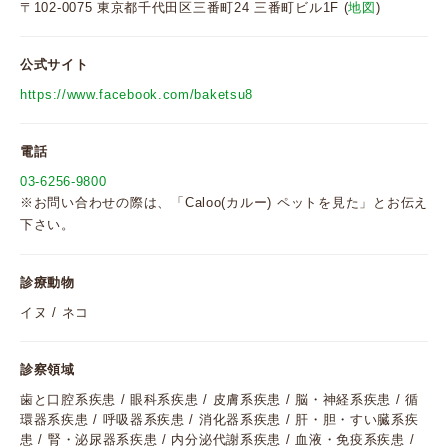
〒102-0075 東京都千代田区三番町24 三番町ビル1F (
地図
)
公式サイト
https://www.facebook.com/baketsu8
電話
03-6256-9800
※お問い合わせの際は、「Caloo(カルー) ペットを見た」とお伝え
下さい。
診療動物
イヌ / ネコ
診察領域
歯と口腔系疾患 / 眼科系疾患 / 皮膚系疾患 / 脳・神経系疾患 / 循
環器系疾患 / 呼吸器系疾患 / 消化器系疾患 / 肝・胆・すい臓系疾
患 / 腎・泌尿器系疾患 / 内分泌代謝系疾患 / 血液・免疫系疾患 /