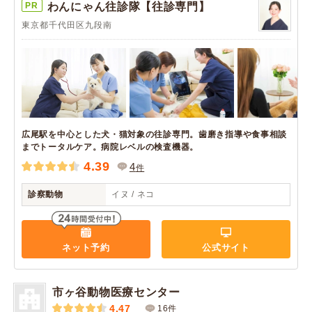
PR
わんにゃん往診隊【往診専門】
東京都千代田区九段南
広尾駅を中心とした犬・猫対象の往診専門。歯磨き指導や食事相談
までトータルケア。病院レベルの検査機器。
4.39
4
件
診察動物
イヌ / ネコ
ネット予約
公式サイト
市ヶ谷動物医療センター
4.47
16件