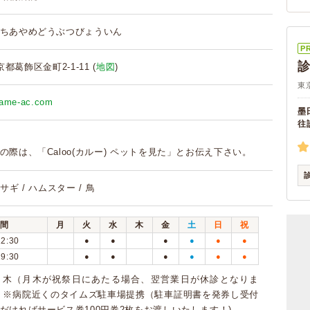
ちあやめどうぶつびょういん
P
東京都葛飾区金町2-1-11 (
地図
)
東
yame-ac.com
墨
往
の際は、「Caloo(カルー) ペットを見た」とお伝え下さい。
ウサギ / ハムスター / 鳥
間
月
火
水
木
金
土
日
祝
12:30
●
●
●
●
●
●
19:30
●
●
●
●
●
●
・木（月木が祝祭日にあたる場合、翌営業日が休診となりま
 ※病院近くのタイムズ駐車場提携（駐車証明書を発券し受付
だければサービス券100円券2枚をお渡しいたします！)