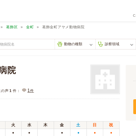
C
葛飾区
金町
葛飾金町アヤメ動物病院
病院
1
主の声
1
件：
件
火
水
木
金
土
日
祝
●
●
●
●
●
●