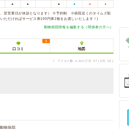
●
●
●
●
●
●
、翌営業日が休診となります） ※予約制 ※病院近くのタイムズ駐
いただければサービス券100円券2枚をお渡しいたします！)
動物病院情報を編集する（関係者の方へ）
1
口コミ
地図
↑
アクセス数: 4,343 [7月: 47 | 6月: 26 ]
動物病院