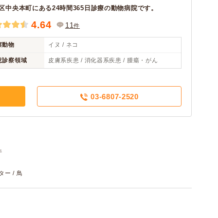
区中央本町にある24時間365日診療の動物病院です。
4.64
11
件
察動物
イヌ / ネコ
意診察領域
皮膚系疾患 / 消化器系疾患 / 腫瘍・がん
03-6807-2520
件
ター / 鳥