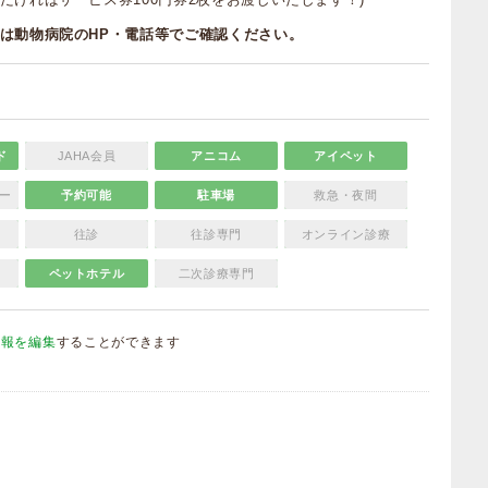
は動物病院のHP・電話等でご確認ください。
ド
JAHA会員
アニコム
アイペット
ー
予約可能
駐車場
救急・夜間
往診
往診専門
オンライン診療
ペットホテル
二次診療専門
情報を編集
することができます
）