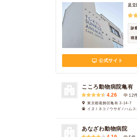
足立
診
得
公式サイト
こころ動物病院亀有
4.26
12
東京都葛飾区亀有 3-14-7
イヌ / ネコ / ウサギ / ハムス
あなざわ動物病院
4.19
5件