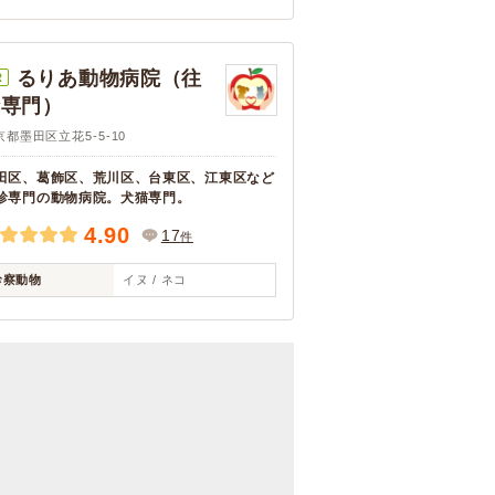
るりあ動物病院（往
R
診専門）
京都墨田区立花5-5-10
田区、葛飾区、荒川区、台東区、江東区など
診専門の動物病院。犬猫専門。
4.90
17
件
診察動物
イヌ / ネコ