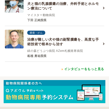
犬と猫の乳腺腫瘍の治療、外科手術とホルモ
ン療法について
マイスター動物病院
下田 正純院長
腫瘍・がん
治療が難しい犬や猫の副腎腫瘍を、高度な手
術技術で根本から治す
緑の森どうぶつ病院 AZem札幌発寒病院
柘植 勇祐院長
インタビューをもっと見る