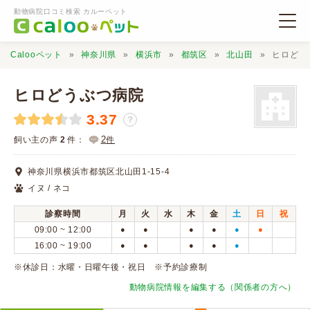
動物病院口コミ検索 カルーペット
Calooペット
神奈川県
横浜市
都筑区
北山田
ヒロどう
ヒロどうぶつ病院
3.37
？
動物病院検索
2
飼い主の声
2
件：
件
神奈川県横浜市都筑区北山田1-15-4
口コミ検索
イヌ / ネコ
診察時間
月
火
水
木
金
土
日
祝
Calooペットとは？
09:00 ~ 12:00
●
●
●
●
●
●
16:00 ~ 19:00
●
●
●
●
●
口コミ投稿
※休診日：水曜・日曜午後・祝日 ※予約診療制
動物病院情報を編集する（関係者の方へ）