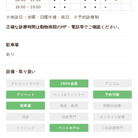
09:00 ~ 12:00
16:00 ~ 19:00
●
●
●
●
●
※休診日：水曜・日曜午後・祝日 ※予約診療制
正確な診療時間は動物病院のHP・電話等でご確認ください。
駐車場
あり
設備・取り扱い
クレジットカード
JAHA会員
アニコム
アイペット
ペット&ファミリー
予約可能
駐車場
救急・夜間
時間外診療
往診
往診専門
オンライン診療
トリミング
ペットホテル
二次診療専門