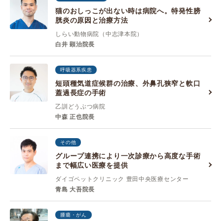
猫のおしっこが出ない時は病院へ。特発性膀
胱炎の原因と治療方法
しらい動物病院（中志津本院）
白井 顕治院長
呼吸器系疾患
短頭種気道症候群の治療、外鼻孔狭窄と軟口
蓋過長症の手術
乙訓どうぶつ病院
中森 正也院長
その他
グループ連携により一次診療から高度な手術
まで幅広い医療を提供
ダイゴペットクリニック 豊田中央医療センター
青島 大吾院長
腫瘍・がん