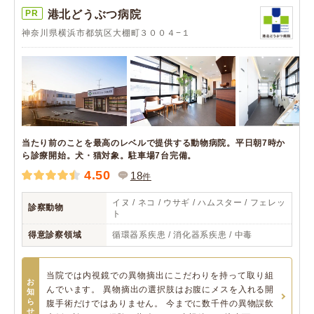
PR
港北どうぶつ病院
神奈川県横浜市都筑区大棚町３００４−１
当たり前のことを最高のレベルで提供する動物病院。平日朝7時か
ら診療開始。犬・猫対象。駐車場7台完備。
4.50
18
件
イヌ / ネコ / ウサギ / ハムスター / フェレッ
診察動物
ト
得意診察領域
循環器系疾患 / 消化器系疾患 / 中毒
当院では内視鏡での異物摘出にこだわりを持って取り組
お
んでいます。 異物摘出の選択肢はお腹にメスを入れる開
知
ら
腹手術だけではありません。 今までに数千件の異物誤飲
せ