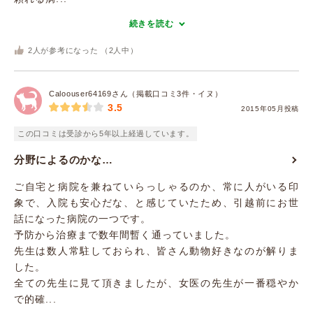
続きを読む
2
人が参考になった （
2
人中）
Caloouser64169さん（掲載口コミ3件・イヌ）
3.5
2015年05月投稿
この口コミは受診から5年以上経過しています。
分野によるのかな…
ご自宅と病院を兼ねていらっしゃるのか、常に人がいる印
象で、入院も安心だな、と感じていたため、引越前にお世
話になった病院の一つです。
予防から治療まで数年間暫く通っていました。
先生は数人常駐しておられ、皆さん動物好きなのが解りま
した。
全ての先生に見て頂きましたが、女医の先生が一番穏やか
で的確...