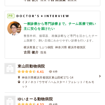
院長
副院長
PR
一般診療から専門診療まで。チーム医療で飼い
主に安心を届けたい
整形外科、循環器、画像診断など専門を活かしたチー
ム医療で、飼い主様にわかりやすい診療を行います。
横浜青葉どうぶつ病院 神奈川県 横浜市都筑区
古田 健介
院長
東山田動物病院
4.41
4件
神奈川県横浜市都筑区東山田町171-14
イヌ / ネコ / ウサギ / ハムスター / フェレット / モルモ
ット
ゆいまーる動物病院
4.33
4件