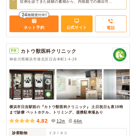
症例を診てきた経験の蓄積から、内視鏡での摘出可...
ネット予約
公式サイト
電話
PR
カトウ獣医科クリニック
神奈川県横浜市港北区日吉本町1-4-26
横浜市日吉駅前の『カトウ獣医科クリニック』 土日祝日も夜19時
まで診療 ペットホテル、トリミング、提携駐車場あり
4.82
12
44
件
件
診察動物
イヌ / ネコ