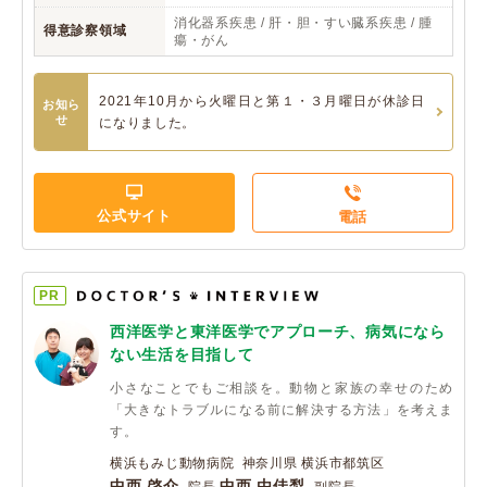
消化器系疾患 / 肝・胆・すい臓系疾患 / 腫
得意診察領域
瘍・がん
2021年10月から火曜日と第１・３月曜日が休診日
お知ら
せ
になりました。
公式サイト
電話
PR
西洋医学と東洋医学でアプローチ、病気になら
ない生活を目指して
小さなことでもご相談を。動物と家族の幸せのため
「大きなトラブルになる前に解決する方法」を考えま
す。
横浜もみじ動物病院 神奈川県 横浜市都筑区
中西 啓介
中西 由佳梨