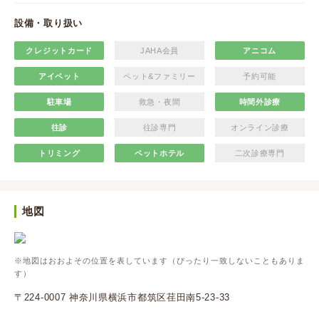
設備・取り扱い
クレジットカード
JAHA会員
アニコム
アイペット
ペット&ファミリー
予約可能
駐車場
救急・夜間
時間外診療
往診
往診専門
オンライン診療
トリミング
ペットホテル
二次診療専門
地図
※地図はおおよその位置を表しています（ぴったり一致しないこともありま
す）
〒224-0007 神奈川県横浜市都筑区荏田南5-23-33