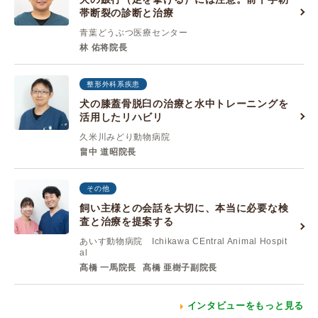
帯断裂の診断と治療
青葉どうぶつ医療センター
林 佑将院長
整形外科系疾患
犬の膝蓋骨脱臼の治療と水中トレーニングを
活用したリハビリ
久米川みどり動物病院
畠中 道昭院長
その他
飼い主様との会話を大切に、本当に必要な検
査と治療を提案する
あいす動物病院 Ichikawa CEntral Animal Hospit
al
髙橋 一馬院長
髙橋 亜樹子副院長
インタビューをもっと見る