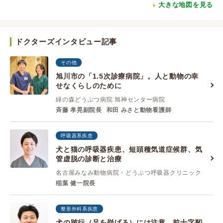
大きな地図を見る
ドクターズインタビュー記事
その他
旭川市の「1.5次診療病院」。人と動物の幸
せなくらしのために
緑の森どうぶつ病院 旭神センター病院
斉藤 孝晃副院長
和田 みさと動物看護師
呼吸器系疾患
犬と猫の呼吸器疾患、短頭種気道症候群、気
管虚脱の診断と治療
名古屋みなみ動物病院・どうぶつ呼吸器クリニック
稲葉 健一院長
整形外科系疾患
犬の跛行（足を挙げる）には注意。前十字靭