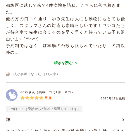
都筑区に越して来て4件病院を訪ね、こちらに落ち着きまし
た。
他の方の口コミ通り、ゆみ先生は人にも動物にもとても優
しく、スタッフさんの対応も素晴らしいです！ワンコたち
が待合室で先生に会えるのを早く早くと待っている子も沢
山います(*^ω^*)
予約制ではなく、駐車場の台数も限られていたり、犬猫以
外の...
続きを読む
8
人が参考になった （
11
人中）
easyさん（掲載口コミ1件・ネコ）
5.0
2020年11月投稿
この口コミは受診から5年以上経過しています。
神