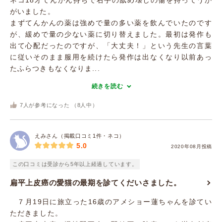
ネコ18才てんかん持ちで右手の舐め壊しの傷を持ってうか
がいました。
まずてんかんの薬は強めで量の多い薬を飲んでいたのです
が、緩めで量の少ない薬に切り替えました。最初は発作も
出て心配だったのですが、「大丈夫！」という先生の言葉
に従いそのまま服用を続けたら発作は出なくなり以前あっ
たふらつきもなくなりま...
続きを読む
7
人が参考になった （
8
人中）
えみさん（掲載口コミ1件・ネコ）
5.0
2020年08月投稿
この口コミは受診から5年以上経過しています。
扁平上皮癌の愛猫の最期を診てくだいさました。
７月19日に旅立った16歳のアメショー蓮ちゃんを診てい
ただきました。