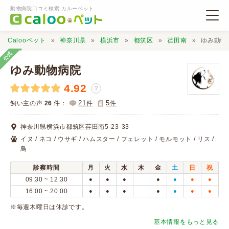
動物病院口コミ検索 カルーペット
Calooペット
神奈川県
横浜市
都筑区
荏田南
ゆみ動物
公式
ゆみ動物病院
4.92
？
動物病院検索
21
5
飼い主の声
26
件：
件
件
神奈川県横浜市都筑区荏田南5-23-33
口コミ検索
イヌ / ネコ / ウサギ / ハムスター / フェレット / モルモット / リス /
鳥
Calooペットとは？
診察時間
月
火
水
木
金
土
日
祝
09:30 ~ 12:30
●
●
●
●
●
●
●
16:00 ~ 20:00
●
●
●
●
●
●
●
口コミ投稿
※毎週木曜日は休診です。
基本情報をもっと見る