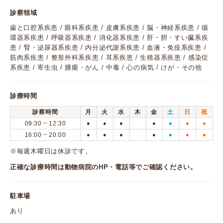
診察領域
歯と口腔系疾患 / 眼科系疾患 / 皮膚系疾患 / 脳・神経系疾患 / 循
環器系疾患 / 呼吸器系疾患 / 消化器系疾患 / 肝・胆・すい臓系疾
患 / 腎・泌尿器系疾患 / 内分泌代謝系疾患 / 血液・免疫系疾患 /
筋肉系疾患 / 整形外科系疾患 / 耳系疾患 / 生殖器系疾患 / 感染症
系疾患 / 寄生虫 / 腫瘍・がん / 中毒 / 心の病気 / けが・その他
診療時間
診察時間
月
火
水
木
金
土
日
祝
09:30 ~ 12:30
●
●
●
●
●
●
●
16:00 ~ 20:00
●
●
●
●
●
●
●
※毎週木曜日は休診です。
正確な診療時間は動物病院のHP・電話等でご確認ください。
駐車場
あり