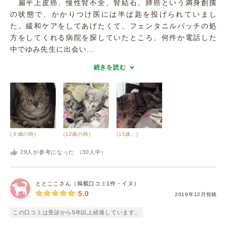
扁平上皮癌、慢性腎不全、腎結石、肺癌という満身創痍
の状態で、かかりつけ医には半ば匙を投げられていまし
た。緩和ケアをしてあげたくて、フェンタニルパッチの処
方をしてくれる病院を探していたところ、何件か電話した
中でゆみ先生に出会い...
続きを読む
(９歳の時)
(12歳の時)
(15歳。)
29
人が参考になった （
30
人中）
ととここさん（掲載口コミ1件・イヌ）
5.0
2019年12月投稿
この口コミは受診から5年以上経過しています。