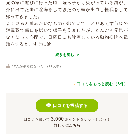
兄の家に遊びに行った時、姪っ子が可愛がっている猫が、
外に出てた際に喧嘩をしてきたのか頭か出血し怪我をして
帰ってきました。
よく見ると膿みたいなものが出ていて、とりあえず市販の
消毒薬で傷口を拭いて様子を見ましたが、だんだん元気が
なくなって心配で、日曜日にも診療している動物病院へ電
話をすると、すぐに診...
続きを読む
12
人が参考になった （
14
人中）
口コミをもっと読む（3件）
口コミを投稿する
3,000
口コミを書いて
ポイント
をゲットしよう！
詳しくはこちら