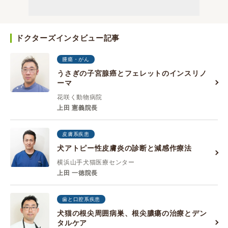
ドクターズインタビュー記事
腫瘍・がん
うさぎの子宮腺癌とフェレットのインスリノ
ーマ
花咲く動物病院
上田 憲義院長
皮膚系疾患
犬アトピー性皮膚炎の診断と減感作療法
横浜山手犬猫医療センター
上田 一徳院長
歯と口腔系疾患
犬猫の根尖周囲病巣、根尖膿瘍の治療とデン
タルケア