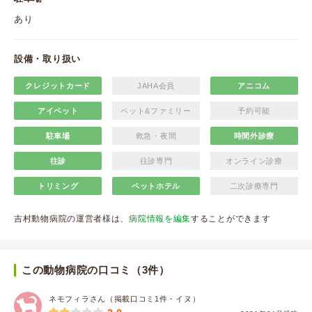
あり
設備・取り扱い
クレジットカード
JAHA会員
アニコム
アイペット
ペット&ファミリー
予約可能
駐車場
救急・夜間
時間外診療
往診
往診専門
オンライン診療
トリミング
ペットホテル
二次診療専門
吉村動物病院の運営者様は、
病院情報を編集
することができます
この動物病院の口コミ（3件）
ネモフィラさん（掲載口コミ1件・イヌ）