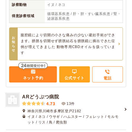
診察動物
イヌ / ネコ
循環器系疾患 / 肝・胆・すい臓系疾患 / 腎・
得意診察領域
泌尿器系疾患
腹腔鏡により切開の小さな痛みの少ない避妊手術ができ
お
ます。膀胱を切開せず膀胱結石を膀胱鏡に摘出できた症
知
ら
例が増えてきました 動物専用CBDオイルを扱っていま
せ
す
ネット予約
公式サイト
電話
ARどうぶつ病院
4.73
13件
神奈川県川崎市多摩区登戸2182
イヌ / ネコ / ウサギ / ハムスター / フェレット / モルモ
ット / リス / 鳥 / 爬虫類