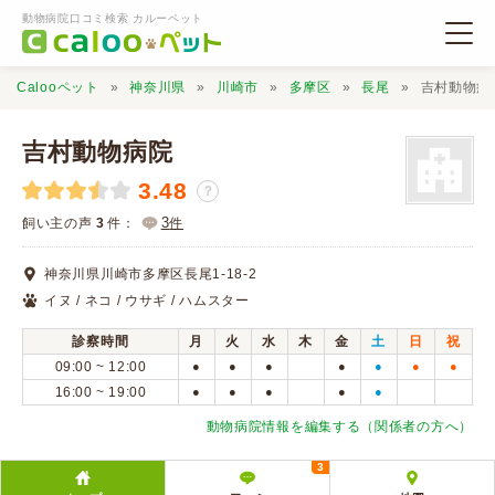
動物病院口コミ検索 カルーペット
Calooペット
神奈川県
川崎市
多摩区
長尾
吉村動物病
吉村動物病院
3.48
？
動物病院検索
3
飼い主の声
3
件：
件
神奈川県川崎市多摩区長尾1-18-2
口コミ検索
イヌ / ネコ / ウサギ / ハムスター
診察時間
月
火
水
木
金
土
日
祝
Calooペットとは？
09:00 ~ 12:00
●
●
●
●
●
●
●
16:00 ~ 19:00
●
●
●
●
●
口コミ投稿
動物病院情報を編集する（関係者の方へ）
3