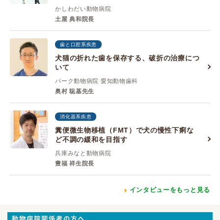
かしわだい動物病院
土屋 典和院長
歯と口腔系疾患
犬猫の折れた歯を保存する、破折の治療につ
いて
パーク動物病院 愛知動物歯科
奥村 聡基先生
消化器系疾患
糞便微生物移植（FMT）で犬の慢性下痢な
ど不調の緩和を目指す
兵庫みなと動物病院
豊福 祥生院長
インタビューをもっと見る