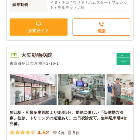
イヌ / ネコ / ウサギ / ハムスター / フェレッ
診察動物
ト / モルモット / 鳥
公式サイト
電話
PR
大矢動物病院
東京都狛江市東和泉2-16-1
狛江駅・和泉多摩川駅より徒歩5分。動物に優しい『低侵襲の治
療』往診、トリミングの送迎あり。土日祝診療可。無料駐車場4台
完備。
4.52
4
9
件
件