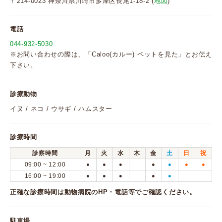
〒214-0023 神奈川県川崎市多摩区長尾1-18-2 (
地図
)
電話
044-932-5030
※お問い合わせの際は、「Caloo(カルー) ペットを見た」とお伝え
下さい。
診療動物
イヌ / ネコ / ウサギ / ハムスター
診療時間
診察時間
月
火
水
木
金
土
日
祝
09:00 ~ 12:00
●
●
●
●
●
●
●
16:00 ~ 19:00
●
●
●
●
●
正確な診療時間は動物病院のHP・電話等でご確認ください。
駐車場