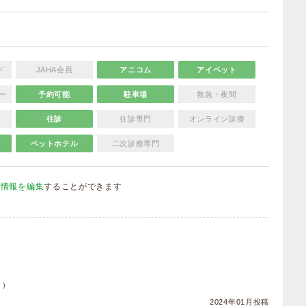
ド
JAHA会員
アニコム
アイペット
ー
予約可能
駐車場
救急・夜間
往診
往診専門
オンライン診療
ペットホテル
二次診療専門
院情報を編集
することができます
）
ヌ）
2024年01月投稿