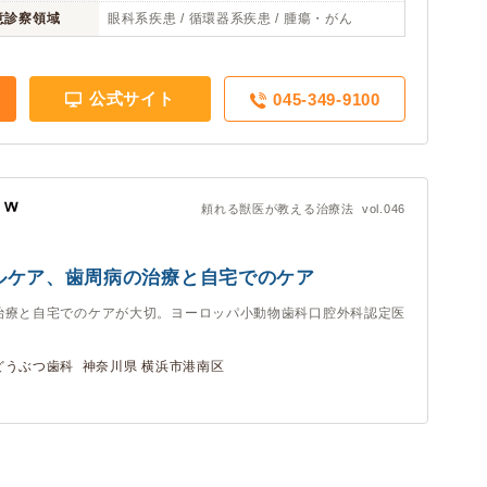
意診察領域
眼科系疾患 / 循環器系疾患 / 腫瘍・がん
公式サイト
045-349-9100
頼れる獣医が教える治療法 vol.046
ルケア、歯周病の治療と自宅でのケア
治療と自宅でのケアが大切。ヨーロッパ小動物歯科口腔外科認定医
うぶつ歯科 神奈川県 横浜市港南区