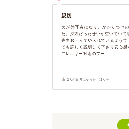
親切
犬が外耳炎になり、かかりつけ
た。夕方だったせいか空いていて
先生お一人でやられているようで
ても詳しく説明して下さり安心感
アレルギー対応のフー...
2
人が参考になった （
2
人中）