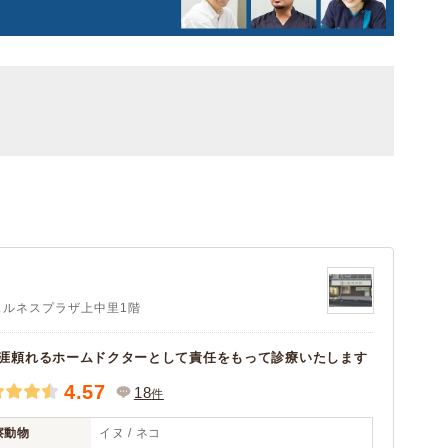
ウェルネスプラザ上中里1階
涯頼れるホームドクターとして責任をもって診療いたします
4.57
18
件
察動物
イヌ / ネコ