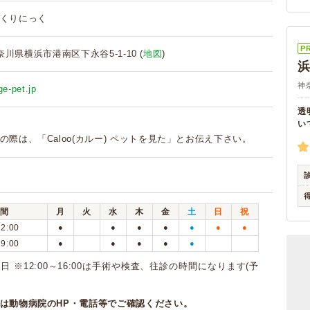
くりにっく
P
 神奈川県横浜市港南区下永谷5-1-10 (
地図
)
神
ge-pet.jp
透
い
の際は、「Caloo(カルー) ペットを見た」とお伝え下さい。
間
月
火
水
木
金
土
日
祝
12:00
●
●
●
●
●
●
●
19:00
●
●
●
●
●
 ※12:00～16:00は手術や検査、往診の時間になります(予
は動物病院のHP・電話等でご確認ください。