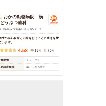
おかの動物病院 横
R
浜どうぶつ歯科
奈川県横浜市港南区港南台5-20-3
明性の高い診療と治療を行うことに重きを置
ています。
4.58
15
70
件
件
診察動物
イヌ / ネコ
得意診察領域
歯と口腔系疾患