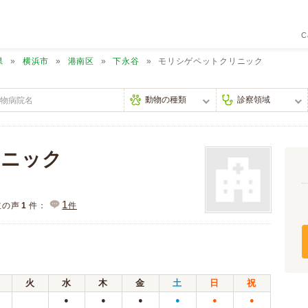
C
県
横浜市
港南区
下永谷
モリシゲペットクリニック
リニック
1
主の声
1
件：
件
火
水
木
金
土
日
祝
●
●
●
●
●
●