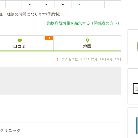
●
●
●
●
や検査、往診の時間になります(予約制)
動物病院情報を編集する（関係者の方へ）
1
口コミ
地図
↑
アクセス数: 1,841 [7月: 29 | 6月: 23 ]
クリニック