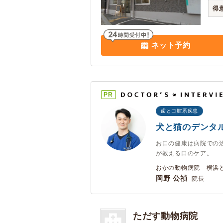
得
ネット予約
PR
歯と口腔系疾患
犬と猫のデンタ
お口の健康は病院での
が教える口のケア。
おかの動物病院 横浜ど
岡野 公禎
院長
ただす動物病院