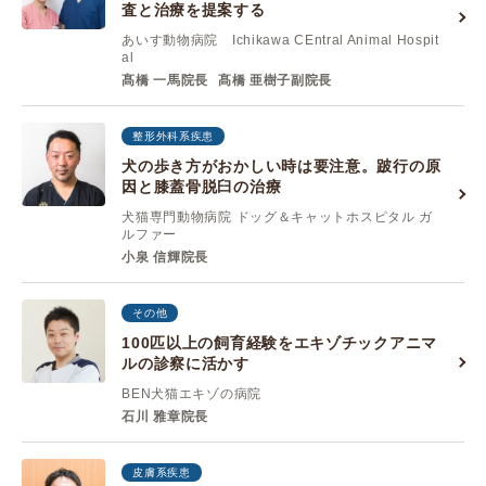
査と治療を提案する
あいす動物病院 Ichikawa CEntral Animal Hospit
al
髙橋 一馬院長
髙橋 亜樹子副院長
整形外科系疾患
犬の歩き方がおかしい時は要注意。跛行の原
因と膝蓋骨脱臼の治療
犬猫専門動物病院 ドッグ＆キャットホスピタル ガ
ルファー
小泉 信輝院長
その他
100匹以上の飼育経験をエキゾチックアニマ
ルの診察に活かす
BEN犬猫エキゾの病院
石川 雅章院長
皮膚系疾患