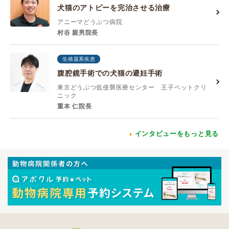
犬猫のアトピーを完治させる治療
アニーマどうぶつ病院
村谷 親男院長
生殖器系疾患
腹腔鏡手術での犬猫の避妊手術
東京どうぶつ低侵襲医療センター 王子ペットクリ
ニック
重本 仁院長
インタビューをもっと見る