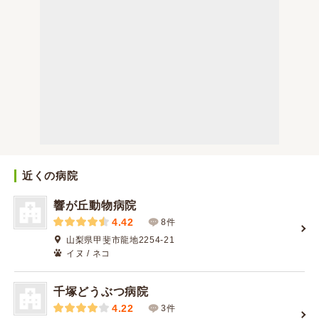
近くの病院
響が丘動物病院
4.42
8件
山梨県甲斐市龍地2254-21
イヌ / ネコ
千塚どうぶつ病院
4.22
3件