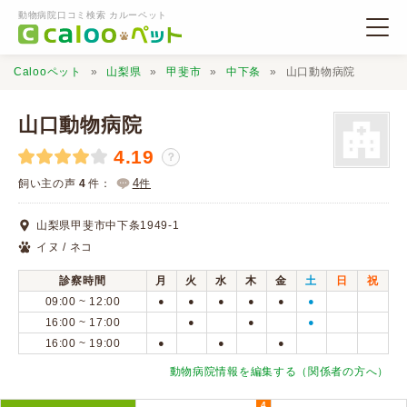
動物病院口コミ検索 カルーペット
Calooペット
山梨県
甲斐市
中下条
山口動物病院
山口動物病院
4.19
？
動物病院検索
4
飼い主の声
4
件：
件
山梨県甲斐市中下条1949-1
口コミ検索
イヌ / ネコ
診察時間
月
火
水
木
金
土
日
祝
Calooペットとは？
09:00 ~ 12:00
●
●
●
●
●
●
16:00 ~ 17:00
●
●
●
16:00 ~ 19:00
●
●
●
口コミ投稿
動物病院情報を編集する（関係者の方へ）
4