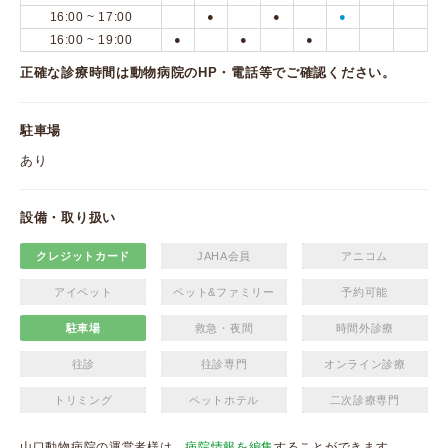
16:00 ~ 17:00
●
●
●
16:00 ~ 19:00
●
●
●
正確な診療時間は動物病院のHP・電話等でご確認ください。
駐車場
あり
設備・取り扱い
クレジットカード
JAHA会員
アニコム
アイペット
ペット&ファミリー
予約可能
駐車場
救急・夜間
時間外診療
往診
往診専門
オンライン診療
トリミング
ペットホテル
二次診療専門
山口動物病院の運営者様は、
病院情報を編集
することができます